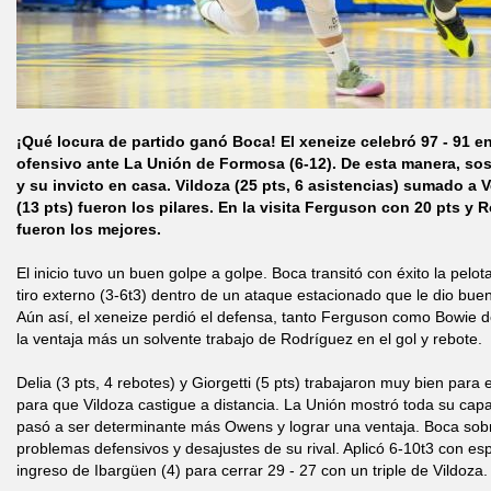
¡Qué locura de partido ganó Boca! El xeneize celebró 97 - 91 
ofensivo ante La Unión de Formosa (6-12). De esta manera, sost
y su invicto en casa. Vildoza (25 pts, 6 asistencias) sumado a V
(13 pts) fueron los pilares. En la visita Ferguson con 20 pts y 
fueron los mejores.
El inicio tuvo un buen golpe a golpe. Boca transitó con éxito la pelo
tiro externo (3-6t3) dentro de un ataque estacionado que le dio bue
Aún así, el xeneize perdió el defensa, tanto Ferguson como Bowie d
la ventaja más un solvente trabajo de Rodríguez en el gol y rebote.
Delia (3 pts, 4 rebotes) y Giorgetti (5 pts) trabajaron muy bien para 
para que Vildoza castigue a distancia. La Unión mostró toda su capa
pasó a ser determinante más Owens y lograr una ventaja. Boca sobre
problemas defensivos y desajustes de su rival. Aplicó 6-10t3 con esp
ingreso de Ibargüen (4) para cerrar 29 - 27 con un triple de Vildoza.