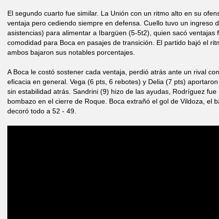
El segundo cuarto fue similar. La Unión con un ritmo alto en su ofe
ventaja pero cediendo siempre en defensa. Cuello tuvo un ingreso de
asistencias) para alimentar a Ibargüen (5-5t2), quien sacó ventajas f
comodidad para Boca en pasajes de transición. El partido bajó el ri
ambos bajaron sus notables porcentajes.
A Boca le costó sostener cada ventaja, perdió atrás ante un rival c
eficacia en general. Vega (6 pts, 6 rebotes) y Delia (7 pts) aportaro
sin estabilidad atrás. Sandrini (9) hizo de las ayudas, Rodríguez fu
bombazo en el cierre de Roque. Boca extrañó el gol de Vildoza, el
decoró todo a 52 - 49.