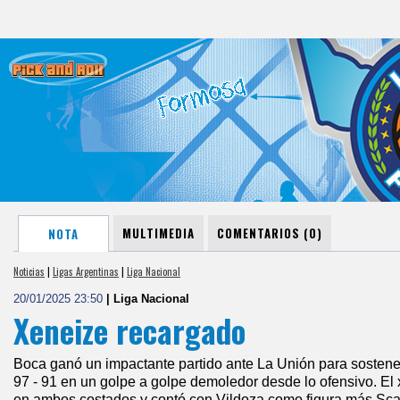
MULTIMEDIA
COMENTARIOS (0)
NOTA
Noticias
|
Ligas Argentinas
|
Liga Nacional
20/01/2025 23:50
| Liga Nacional
Xeneize recargado
Boca ganó un impactante partido ante La Unión para sostener
97 - 91 en un golpe a golpe demoledor desde lo ofensivo. E
en ambos costados y contó con Vildoza como figura más Sc