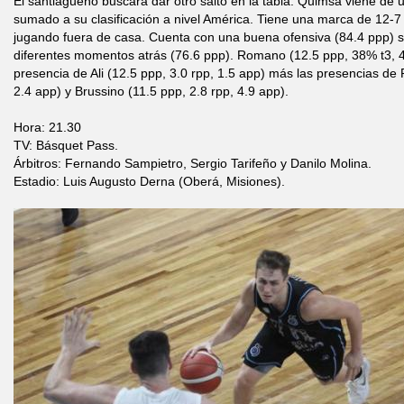
El santiagueño buscará dar otro salto en la tabla. Quimsa viene de 
sumado a su clasificación a nivel América. Tiene una marca de 12-7
jugando fuera de casa. Cuenta con una buena ofensiva (84.4 ppp) 
diferentes momentos atrás (76.6 ppp). Romano (12.5 ppp, 38% t3, 4
presencia de Ali (12.5 ppp, 3.0 rpp, 1.5 app) más las presencias de 
2.4 app) y Brussino (11.5 ppp, 2.8 rpp, 4.9 app).
Hora: 21.30
TV: Básquet Pass.
Árbitros: Fernando Sampietro, Sergio Tarifeño y Danilo Molina.
Estadio: Luis Augusto Derna (Oberá, Misiones).