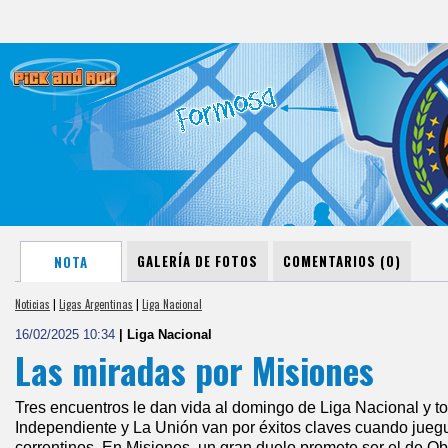
GALERÍA DE FOTOS
COMENTARIOS (0)
NOTA
Noticias
|
Ligas Argentinas
|
Liga Nacional
16/02/2025 10:34
| Liga Nacional
Las miradas por Misiones
Tres encuentros le dan vida al domingo de Liga Nacional y to
Independiente y La Unión van por éxitos claves cuando juegu
correntinos. En Misiones, un gran duelo promete ser el de Ob