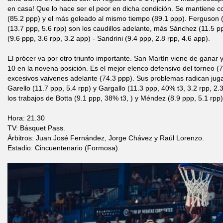
en casa! Que lo hace ser el peor en dicha condición. Se mantiene 
(85.2 ppp) y el más goleado al mismo tiempo (89.1 ppp). Ferguson 
(13.7 ppp, 5.6 rpp) son los caudillos adelante, más Sánchez (11.5 p
(9.6 ppp, 3.6 rpp, 3.2 app) - Sandrini (9.4 ppp, 2.8 rpp, 4.6 app).
El prócer va por otro triunfo importante. San Martín viene de gana
10 en la novena posición. Es el mejor elenco defensivo del torneo (
excesivos vaivenes adelante (74.3 ppp). Sus problemas radican juga
Garello (11.7 ppp, 5.4 rpp) y Gargallo (11.3 ppp, 40% t3, 3.2 rpp, 2.
los trabajos de Botta (9.1 ppp, 38% t3, ) y Méndez (8.9 ppp, 5.1 rpp)
Hora: 21.30
TV: Básquet Pass.
Árbitros: Juan José Fernández, Jorge Chávez y Raúl Lorenzo.
Estadio: Cincuentenario (Formosa).