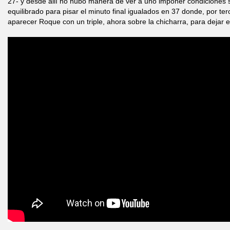
27- y desde allí no hubo manera de ver a uno imponer condiciones s
equilibrado para pisar el minuto final igualados en 37 donde, por ter
aparecer Roque con un triple, ahora sobre la chicharra, para dejar e