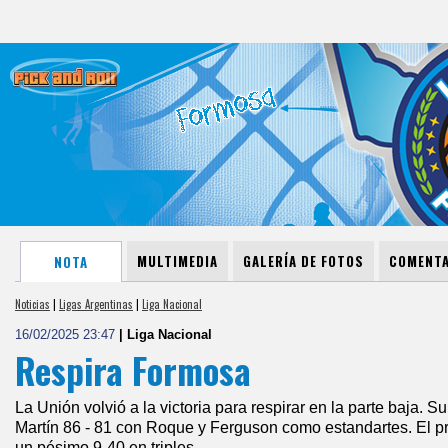
MULTIMEDIA
GALERÍA DE FOTOS
COMENTA
NOTA
Noticias
|
Ligas Argentinas
|
Liga Nacional
16/02/2025 23:47
| Liga Nacional
Respira Formosa
La Unión volvió a la victoria para respirar en la parte baja.
Martín 86 - 81 con Roque y Ferguson como estandartes. El pr
un pésimo 9-40 en triples.