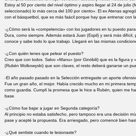
Estoy al 50 por ciento del nivel óptimo y aspiro llegar al 24 de julio 
seleccionado) lo más cerca del 100 por ciento». El ex Atenas agre
con el básquetbol, que es más faácil porque hay que entrenar con la
-¿Cómo será la «competencia» con los jugadores en tu puesto para 
Dura, como siempre. Además estará Juan (Espil) y será más difíci
conoce y sabe todo lo que trabajo. Llegaré en las mismas condicion
-¿Con quién tenes que pelear el puesto?
Creo que con todos. Salvo «Manu» (por Ginóbili) que es la figura y 
(Rubén Wolkowyski) que son claves, el resto deberá ganarse un pue
-El año pasado pasado en la Selección entregaste un aporte ofensi
Fue un gran año, el mejor. Había crecido mucho en mi primera temp
como guardia. Cumplí la promesa que le hice a Rubén, quien me ha
base.
-¿Cómo fue bajar a jugar en Segunda categoría?
Al principio no estaba satisfecho, pero tampoco era una decisión mí
pase y acepté la propuesta. Era arriesgado, pero comencé bien hasta
-¿Qué sentiste cuando te lesionaste?