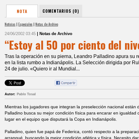
COMENTARIOS (0)
NOTA
Noticias
|
Especiales
|
Notas de Archivo
24/06/2002 03:45
| Notas de Archivo
“Estoy al 50 por ciento del ni
Tras la operación en su pierna, Leandro Palladino apura su r
en la lista rumbo a Indianápolis. La Selección dirigida por 
24 de julio. «Quiero ir al Mundial...
Autor:
Pablo Tosal
Mientras los jugadores que integran la preselección nacional están
Palladino busca su mejor condición física para encarar en igualdad 
lugar en el equipo que disputará la Copa en Indianápolis.
Palladino, quien fue papá de Federica, contó respecto a la prepar
arranqué, buscando la mejor condición atlética y física. Necesito dar