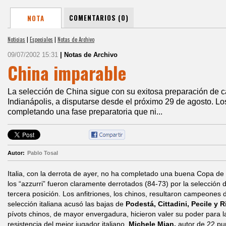
COMENTARIOS (0)
NOTA
Noticias
|
Especiales
|
Notas de Archivo
09/07/2002 15:31
| Notas de Archivo
China imparable
La selección de China sigue con su exitosa preparación de c
Indianápolis, a disputarse desde el próximo 29 de agosto. L
completando una fase preparatoria que ni...
Autor:
Pablo Tosal
Italia, con la derrota de ayer, no ha completado una buena Copa de
los “azzurri” fueron claramente derrotados (84-73) por la selección 
tercera posición. Los anfitriones, los chinos, resultaron campeones
selección italiana acusó las bajas de
Podestá, Cittadini, Pecile y R
pívots chinos, de mayor envergadura, hicieron valer su poder para la 
resistencia del mejor jugador italiano,
Michele Mian,
autor de 22 pu