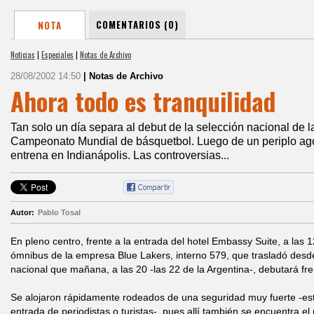
COMENTARIOS (0)
NOTA
Noticias
|
Especiales
|
Notas de Archivo
28/08/2002 14:50
| Notas de Archivo
Ahora todo es tranquilidad
Tan solo un día separa al debut de la selección nacional de l
Campeonato Mundial de básquetbol. Luego de un periplo ago
entrena en Indianápolis. Las controversias...
Autor:
Pablo Tosal
En pleno centro, frente a la entrada del hotel Embassy Suite, a las 1
ómnibus de la empresa Blue Lakers, interno 579, que trasladó desde
nacional que mañana, a las 20 -las 22 de la Argentina-, debutará fr
Se alojaron rápidamente rodeados de una seguridad muy fuerte -est
entrada de periodistas o turistas-, pues allí también se encuentra el