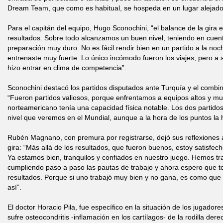
Dream Team, que como es habitual, se hospeda en un lugar alejado 
Para el capitán del equipo, Hugo Sconochini, “el balance de la gira e
resultados. Sobre todo alcanzamos un buen nivel, teniendo en cuen
preparación muy duro. No es fácil rendir bien en un partido a la n
entrenaste muy fuerte. Lo único incómodo fueron los viajes, pero a 
hizo entrar en clima de competencia”.
Sconochini destacó los partidos disputados ante Turquía y el combi
“Fueron partidos valiosos, porque enfrentamos a equipos altos y muy
norteamericano tenía una capacidad física notable. Los dos partidos
nivel que veremos en el Mundial, aunque a la hora de los puntos la h
Rubén Magnano, con premura por registrarse, dejó sus reflexiones
gira: “Más allá de los resultados, que fueron buenos, estoy satisfech
Ya estamos bien, tranquilos y confiados en nuestro juego. Hemos tr
cumpliendo paso a paso las pautas de trabajo y ahora espero que t
resultados. Porque si uno trabajó muy bien y no gana, es como que n
así”.
El doctor Horacio Pila, fue específico en la situación de los jugadore
sufre osteocondritis -inflamación en los cartílagos- de la rodilla de