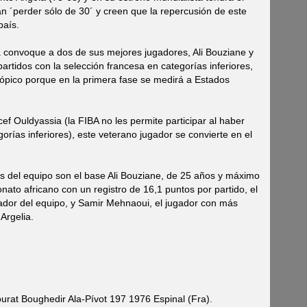
n ´perder sólo de 30´ y creen que la repercusión de este
país.
 convoque a dos de sus mejores jugadores, Ali Bouziane y
rtidos con la selección francesa en categorías inferiores,
tópico porque en la primera fase se medirá a Estados
ef Ouldyassia (la FIBA no les permite participar al haber
orías inferiores), este veterano jugador se convierte en el
 del equipo son el base Ali Bouziane, de 25 años y máximo
ato africano con un registro de 16,1 puntos por partido, el
ador del equipo, y Samir Mehnaoui, el jugador con más
Argelia.
rat Boughedir Ala-Pívot 197 1976 Espinal (Fra).