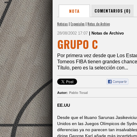
COMENTARIOS (0)
NOTA
Noticias
|
Especiales
|
Notas de Archivo
28/08/2002 17:07
| Notas de Archivo
GRUPO C
Por primera vez desde que Los Estad
Torneos FIBA tienen grandes chances
Título, pero es la selección con...
Autor:
Pablo Tosal
EE.UU
Desde que el lituano Sarunas Jasikevicius
Unidos en las Juegos Olímpicos de Sydne
diferencias ya no parecen tan insalvable
dirige George Karl añade más incertidum