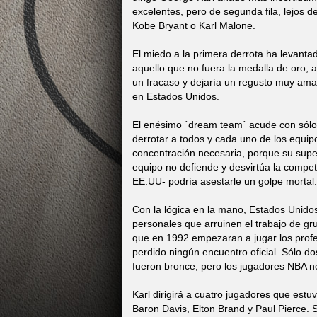
excelentes, pero de segunda fila, lejos de
Kobe Bryant o Karl Malone.
El miedo a la primera derrota ha levanta
aquello que no fuera la medalla de oro,
un fracaso y dejaría un regusto muy amarg
en Estados Unidos.
El enésimo ´dream team´ acude con sólo 
derrotar a todos y cada uno de los equip
concentración necesaria, porque su superi
equipo no defiende y desvirtúa la competi
EE.UU- podría asestarle un golpe mortal.
Con la lógica en la mano, Estados Unid
personales que arruinen el trabajo de gr
que en 1992 empezaran a jugar los profe
perdido ningún encuentro oficial. Sólo d
fueron bronce, pero los jugadores NBA n
Karl dirigirá a cuatro jugadores que estu
Baron Davis, Elton Brand y Paul Pierce. S