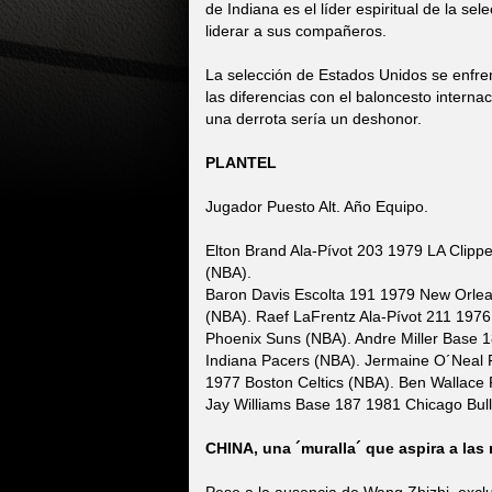
de Indiana es el líder espiritual de la se
liderar a sus compañeros.
La selección de Estados Unidos se enfre
las diferencias con el baloncesto interna
una derrota sería un deshonor.
PLANTEL
Jugador Puesto Alt. Año Equipo.
Elton Brand Ala-Pívot 203 1979 LA Clipp
(NBA).
Baron Davis Escolta 191 1979 New Orlean
(NBA). Raef LaFrentz Ala-Pívot 211 197
Phoenix Suns (NBA). Andre Miller Base 1
Indiana Pacers (NBA). Jermaine O´Neal P
1977 Boston Celtics (NBA). Ben Wallace 
Jay Williams Base 187 1981 Chicago Bull
CHINA, una ´muralla´ que aspira a las