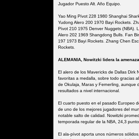
Jugador Puesto Alt. Año Equipo.
Yao Ming Pívot 228 1980 Shanghai Shark
Yudong Alero 200 1970 Bayi Rockets. Zh
Pívot 210 1975 Denver Nuggets (NBA). L
Alero 202 1969 Shangdong Bulls. Fan Bi
197 1973 Bayi Rockets. Zhang Chen Esco
Rockets.
ALEMANIA, Nowitzki lidera la amenaz
El alero de los Mavericks de Dallas Dirk N
favoritas a medalla, sobre todo gracias a
de Okulaja, Maras y Femerling, aunque d
resultados a nivel internacional.
El cuarto puesto en el pasado Europeo de
de uno de los mejores jugadores del mun
notable salto de calidad. Nowitzki prome
temporada regular de la NBA, 24,3 punto
El ala-pívot aporta unos números sólidos