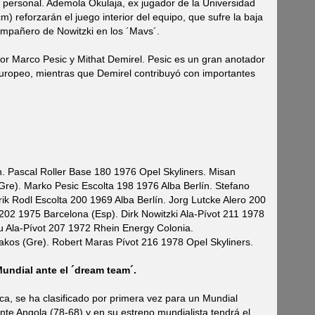
o personal. Ademola Okulaja, ex jugador de la Universidad
) reforzarán el juego interior del equipo, que sufre la baja
mpañero de Nowitzki en los ´Mavs´.
or Marco Pesic y Mithat Demirel. Pesic es un gran anotador
Europeo, mientras que Demirel contribuyó con importantes
n. Pascal Roller Base 180 1976 Opel Skyliners. Misan
re). Marko Pesic Escolta 198 1976 Alba Berlín. Stefano
rik Rodl Escolta 200 1969 Alba Berlín. Jorg Lutcke Alero 200
202 1975 Barcelona (Esp). Dirk Nowitzki Ala-Pívot 211 1978
u Ala-Pívot 207 1972 Rhein Energy Colonia.
akos (Gre). Robert Maras Pívot 216 1978 Opel Skyliners.
undial ante el ´dream team´.
ica, se ha clasificado por primera vez para un Mundial
nte Angola (78-68) y en su estreno mundialista tendrá el