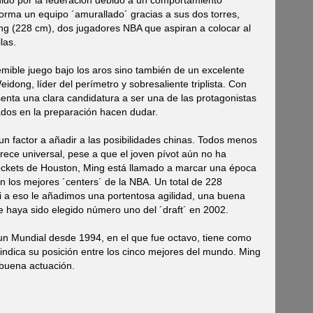
uido por la federación debido a un comportamiento
orma un equipo ´amurallado´ gracias a sus dos torres,
ng (228 cm), dos jugadores NBA que aspiran a colocar al
las.
mible juego bajo los aros sino también de un excelente
dong, líder del perímetro y sobresaliente triplista. Con
enta una clara candidatura a ser una de las protagonistas
ados en la preparación hacen dudar.
n factor a añadir a las posibilidades chinas. Todos menos
ece universal, pese a que el joven pívot aún no ha
ockets de Houston, Ming está llamado a marcar una época
n los mejores ´centers´ de la NBA. Un total de 228
 si a eso le añadimos una portentosa agilidad, una buena
haya sido elegido número uno del ´draft´ en 2002.
un Mundial desde 1994, en el que fue octavo, tiene como
vindica su posición entre los cinco mejores del mundo. Ming
 buena actuación.