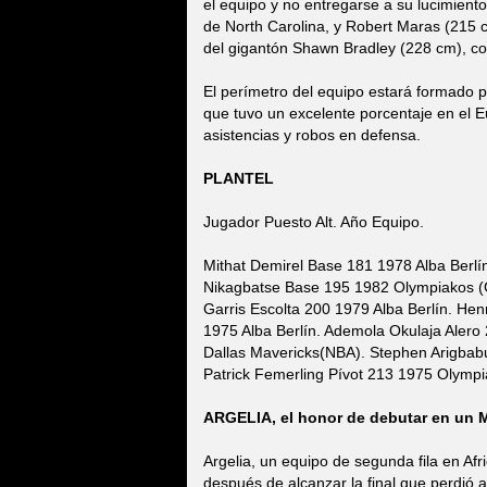
el equipo y no entregarse a su lucimient
de North Carolina, y Robert Maras (215 cm
del gigantón Shawn Bradley (228 cm), co
El perímetro del equipo estará formado p
que tuvo un excelente porcentaje en el 
asistencias y robos en defensa.
PLANTEL
Jugador Puesto Alt. Año Equipo.
Mithat Demirel Base 181 1978 Alba Berlí
Nikagbatse Base 195 1982 Olympiakos (G
Garris Escolta 200 1979 Alba Berlín. Hen
1975 Alba Berlín. Ademola Okulaja Alero 
Dallas Mavericks(NBA). Stephen Arigbab
Patrick Femerling Pívot 213 1975 Olympi
ARGELIA, el honor de debutar en un M
Argelia, un equipo de segunda fila en Afr
después de alcanzar la final que perdió a