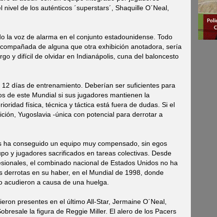
l nivel de los auténticos ´superstars´, Shaquille O´Neal,
do la voz de alarma en el conjunto estadounidense. Todo
 acompañada de alguna que otra exhibición anotadora, sería
o y difícil de olvidar en Indianápolis, cuna del baloncesto
12 días de entrenamiento. Deberían ser suficientes para
os de este Mundial si sus jugadores mantienen la
oridad física, técnica y táctica está fuera de dudas. Si el
ción, Yugoslavia -única con potencial para derrotar a
os ha conseguido un equipo muy compensado, sin egos
upo y jugadores sacrificados en tareas colectivas. Desde
sionales, el combinado nacional de Estados Unidos no ha
os derrotas en su haber, en el Mundial de 1998, donde
o acudieron a causa de una huelga.
vieron presentes en el último All-Star, Jermaine O´Neal,
obresale la figura de Reggie Miller. El alero de los Pacers