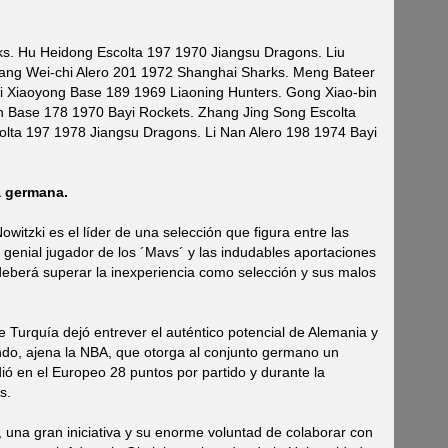
s. Hu Heidong Escolta 197 1970 Jiangsu Dragons. Liu
ang Wei-chi Alero 201 1972 Shanghai Sharks. Meng Bateer
i Xiaoyong Base 189 1969 Liaoning Hunters. Gong Xiao-bin
n Base 178 1970 Bayi Rockets. Zhang Jing Song Escolta
lta 197 1978 Jiangsu Dragons. Li Nan Alero 198 1974 Bayi
a germana.
owitzki es el líder de una selección que figura entre las
l genial jugador de los ´Mavs´ y las indudables aportaciones
eberá superar la inexperiencia como selección y sus malos
 Turquía dejó entrever el auténtico potencial de Alemania y
do, ajena la NBA, que otorga al conjunto germano un
dió en el Europeo 28 puntos por partido y durante la
s.
, una gran iniciativa y su enorme voluntad de colaborar con