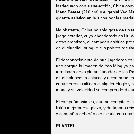
Pese a la ausencia de Wang Zhizhi, excl
inadecuado con su selección, China conf
Meng Bateer (210 cm) y el genial Yao Mi
gigante asiático en la lucha por las medal
No obstante, China no sólo goza de un te
juego exterior, cuyo abanderado es Hu Wei
estas premisas, el campeón asiático pres
en el Mundial, aunque sus pobres result
El desconocimiento de sus jugadores es u
uno porque la imagen de Yao Ming ya par
terminado de explotar. Jugador de los R
en el baloncesto asiático y a codearse co
centímetros justifican cualquier elogio y
mano y su velocidad se comprenderá que 
El campeón asiático, que no compite en 
listón mejorar esa plaza, y de tapado rei
y compañía deberán certificarlo con una
PLANTEL