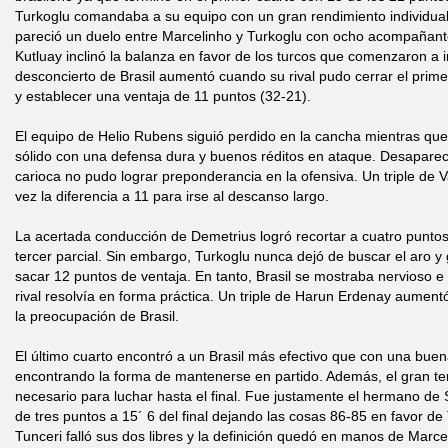
Turkoglu comandaba a su equipo con un gran rendimiento individua
pareció un duelo entre Marcelinho y Turkoglu con ocho acompañante
Kutluay inclinó la balanza en favor de los turcos que comenzaron a i
desconcierto de Brasil aumentó cuando su rival pudo cerrar el prime
y establecer una ventaja de 11 puntos (32-21).
El equipo de Helio Rubens siguió perdido en la cancha mientras qu
sólido con una defensa dura y buenos réditos en ataque. Desaparec
carioca no pudo lograr preponderancia en la ofensiva. Un triple de Va
vez la diferencia a 11 para irse al descanso largo.
La acertada conducción de Demetrius logró recortar a cuatro puntos 
tercer parcial. Sin embargo, Turkoglu nunca dejó de buscar el aro y 
sacar 12 puntos de ventaja. En tanto, Brasil se mostraba nervioso e 
rival resolvía en forma práctica. Un triple de Harun Erdenay aument
la preocupación de Brasil.
El último cuarto encontró a un Brasil más efectivo que con una bue
encontrando la forma de mantenerse en partido. Además, el gran 
necesario para luchar hasta el final. Fue justamente el hermano de 
de tres puntos a 15´ 6 del final dejando las cosas 86-85 en favor de 
Tunceri falló sus dos libres y la definición quedó en manos de Marce