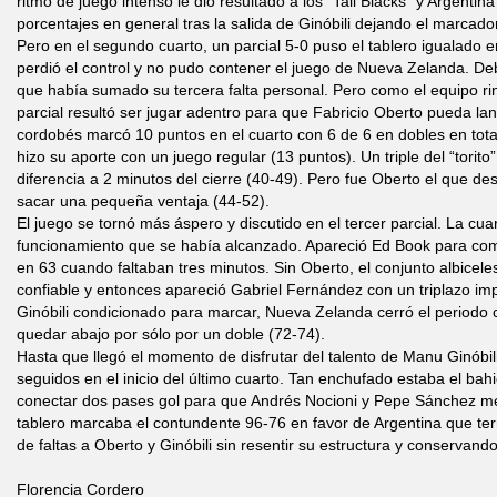
ritmo de juego intenso le dio resultado a los “Tall Blacks” y Argentin
porcentajes en general tras la salida de Ginóbili dejando el marcado
Pero en el segundo cuarto, un parcial 5-0 puso el tablero igualado
perdió el control y no pudo contener el juego de Nueva Zelanda. Debí
que había sumado su tercera falta personal. Pero como el equipo rin
parcial resultó ser jugar adentro para que Fabricio Oberto pueda lan
cordobés marcó 10 puntos en el cuarto con 6 de 6 en dobles en tota
hizo su aporte con un juego regular (13 puntos). Un triple del “torito
diferencia a 2 minutos del cierre (40-49). Pero fue Oberto el que des
sacar una pequeña ventaja (44-52).
El juego se tornó más áspero y discutido en el tercer parcial. La cua
funcionamiento que se había alcanzado. Apareció Ed Book para comp
en 63 cuando faltaban tres minutos. Sin Oberto, el conjunto albicele
confiable y entonces apareció Gabriel Fernández con un triplazo im
Ginóbili condicionado para marcar, Nueva Zelanda cerró el periodo co
quedar abajo por sólo por un doble (72-74).
Hasta que llegó el momento de disfrutar del talento de Manu Ginóbi
seguidos en el inicio del último cuarto. Tan enchufado estaba el b
conectar dos pases gol para que Andrés Nocioni y Pepe Sánchez meta
tablero marcaba el contundente 96-76 en favor de Argentina que t
de faltas a Oberto y Ginóbili sin resentir su estructura y conservando 
Florencia Cordero