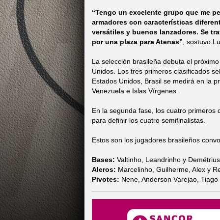
“Tengo un excelente grupo que me per
armadores con características diferen
versátiles y buenos lanzadores. Se tr
por una plaza para Atenas”
, sostuvo Lu
La selección brasileña debuta el próximo
Unidos. Los tres primeros clasificados s
Estados Unidos, Brasil se medirá en la p
Venezuela e Islas Vírgenes.
En la segunda fase, los cuatro primeros 
para definir los cuatro semifinalistas.
Estos son los jugadores brasileños conv
Bases:
Valtinho, Leandrinho y Demétrius
Aleros:
Marcelinho, Guilherme, Alex y R
Pivotes:
Nene, Anderson Varejao, Tiago S