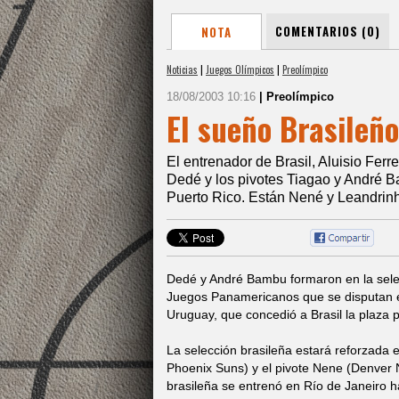
COMENTARIOS (0)
NOTA
Noticias
|
Juegos Olímpicos
|
Preolímpico
18/08/2003 10:16
| Preolímpico
El sueño Brasileño
El entrenador de Brasil, Aluisio Ferre
Dedé y los pivotes Tiagao y André Ba
Puerto Rico. Están Nené y Leandrin
Dedé y André Bambu formaron en la selec
Juegos Panamericanos que se disputan 
Uruguay, que concedió a Brasil la plaza
La selección brasileña estará reforzada 
Phoenix Suns) y el pivote Nene (Denver N
brasileña se entrenó en Río de Janeiro h