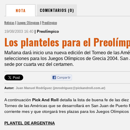
COMENTARIOS (0)
NOTA
Noticias
|
Juegos Olímpicos
|
Preolímpico
19/08/2003 16:40
| Preolímpico
Los planteles para el Preolím
Mañana dará inicio una nueva edición del Torneo de las Améri
selecciones para los Juegos Olímpicos de Grecia 2004. San 
sede por cuarta vez del certamen.
Autor:
Juan Manuel Rodríguez (jmrodriguez@pickandroll.com.ar)
A continuación
Pick And Roll
detalla la lista de buena fe de las die
Torneo de las Américas que se desarrollará en San Juan de Puerto R
corriente mes y que otorgará tres plazas para los Juegos Olímpicos
PLANTEL DE ARGENTINA