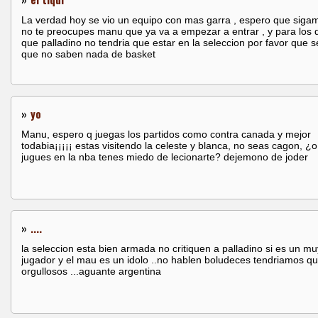
La verdad hoy se vio un equipo con mas garra , espero que siga
no te preocupes manu que ya va a empezar a entrar , y para los 
que palladino no tendria que estar en la seleccion por favor que s
que no saben nada de basket
»
yo
Manu, espero q juegas los partidos como contra canada y mejor
todabia¡¡¡¡¡ estas visitendo la celeste y blanca, no seas cagon, ¿
jugues en la nba tenes miedo de lecionarte? dejemono de joder
»
....
la seleccion esta bien armada no critiquen a palladino si es un m
jugador y el mau es un idolo ..no hablen boludeces tendriamos qu
orgullosos ...aguante argentina