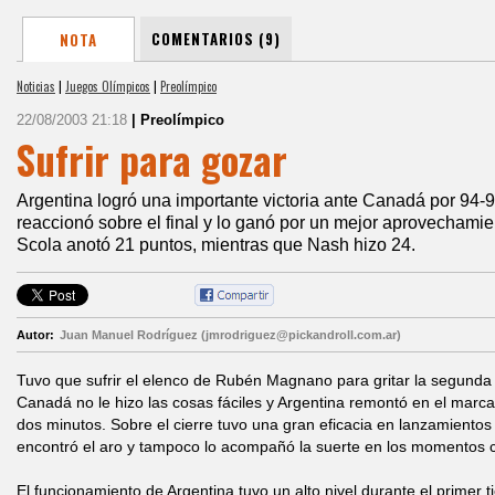
COMENTARIOS (9)
NOTA
Noticias
|
Juegos Olímpicos
|
Preolímpico
22/08/2003 21:18
| Preolímpico
Sufrir para gozar
Argentina logró una importante victoria ante Canadá por 94-9
reaccionó sobre el final y lo ganó por un mejor aprovechami
Scola anotó 21 puntos, mientras que Nash hizo 24.
Autor:
Juan Manuel Rodríguez (jmrodriguez@pickandroll.com.ar)
Tuvo que sufrir el elenco de Rubén Magnano para gritar la segunda v
Canadá no le hizo las cosas fáciles y Argentina remontó en el marca
dos minutos. Sobre el cierre tuvo una gran eficacia en lanzamientos 
encontró el aro y tampoco lo acompañó la suerte en los momentos c
El funcionamiento de Argentina tuvo un alto nivel durante el primer 