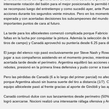
interesante rotación del balón para el mejor posicionado le permiti
se recompuso luego del entretiempo y como sucedió ayer, ante Puer
acciones durante los segundos veinte minutos. Pero en los momentos 
esperada y con acertadas decisiones los subcampeones del mundo
importantes puntos de cara al futuro.
La tarde para los albicelestes comenzó complicada porque Fabricio
faltas en la lucha por conquistar la pintura. Además la selección de t
tiros de campo) y Canadá aprovechó su puntería desde 6.25 para di
El juego del elenco rojo pasó exclusivamente por Steve Nash y Rowa
jugar a sus compañeros asistiendo en el momento preciso, mientras
acertada tarde desde el perímetro. Argentina equilibró las accione
rebotes, presionó en la primera línea defensiva y pudo correr a trav
Pero las pérdidas de Canadá (6 a lo largo del primer parcial) no afe
porque Argentina abusó sin buena suerte del tiro a distancia (1/7). 
equipo albiceleste pasó al frente gracias al aporte de Ginóbili y las
Canadá continuó dulce con sus lanzamientos desde perímetro (50% al
logró acercarse. Nocioni realizó una interesante ráfaga ofensiva y A