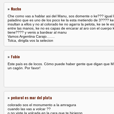
»
Nacho
Che como vas a hablar asi del Manu, sos domente o ke??? igual 
paladino que es uno de los poco ke la esta metiendo de 3???? ke
insultan a ellos y no al colorado ke no agarra la pelota, ke se le 
entre las manos, ke no es capas de encarar al aro con el cuerpo 
tiene???? y venis a bardear al manu
Vamos Argentina Carajo........
Tolca, dirigila vos la selecion
»
Fabio
Este país es de locos. Cómo puede haber gente que digan que 
un cagón. Por favor!
»
peñarol es mar del plata
colorado sos el monumento a la amragura
cuando las vas a volcar ??
o no viste la volcada en la cara que te hicieron