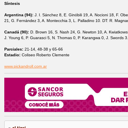
Síntesis
Argentina (94):
J. I. Sánchez 8, E. Ginóbili 19, A. Nocioni 18, F. Ob
21, G. Fernández 3, A. Montecchia 3, L. Palladino 10. DT: R. Magna
Canadá (90):
D. Brown 16, S. Nash 24, G. Newton 10, A. Kwiatkowski
J. Young 6, P. Guarasci 5, N. Thomas 0, P. Karangwa 0, J. Swords 3. 
Parciales:
21-14, 48-38 y 65-66
Estadio:
Coliseo Roberto Clemente
www.pickandroll.com.ar
»
el tiqui