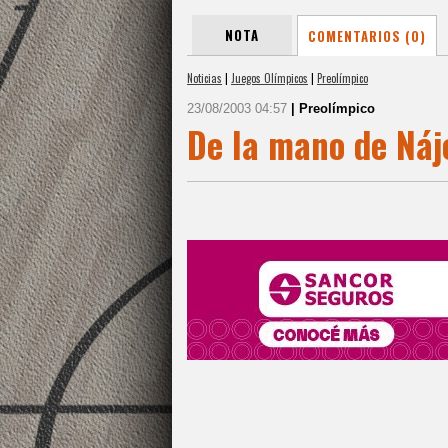
NOTA
COMENTARIOS (0)
Noticias
|
Juegos Olímpicos
|
Preolímpico
23/08/2003 04:57
| Preolímpico
De la mano de Náj