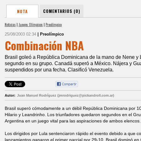
COMENTARIOS (0)
NOTA
Noticias
|
Juegos Olímpicos
|
Preolímpico
25/08/2003 02:34
| Preolímpico
Combinación NBA
Brasil goleó a República Dominicana de la mano de Nene y L
segundo en su grupo. Canadá superó a México. Nájera y Gua
suspendidos por una fecha. Clasificó Venezuela.
Autor:
Juan Manuel Rodríguez (jmrodriguez@pickandroll.com.ar)
Brasil superó cómodamente a un débil República Dominicana por 1
Hilario y Leandrinho. Los triunfadores quedaron segundos en el Gr
Argentina en un juego vital para las aspiraciones de ambos elencos.
Los dirigidos por Lula sentenciaron rápido el evento debido a que co
lanzamientos ganaron el primer parcial por 29-10. Brasil dominó en