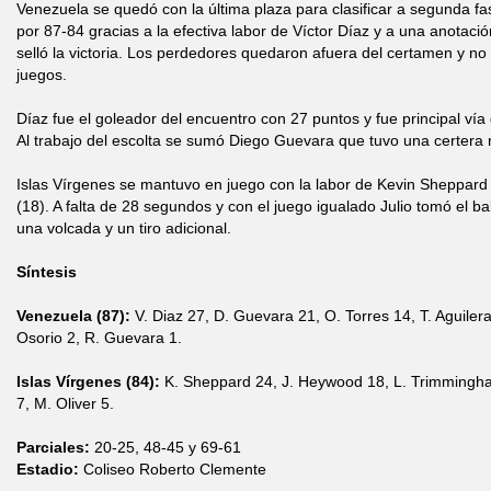
Venezuela se quedó con la última plaza para clasificar a segunda fas
por 87-84 gracias a la efectiva labor de Víctor Díaz y a una anotació
selló la victoria. Los perdedores quedaron afuera del certamen y no 
juegos.
Díaz fue el goleador del encuentro con 27 puntos y fue principal vía
Al trabajo del escolta se sumó Diego Guevara que tuvo una certera 
Islas Vírgenes se mantuvo en juego con la labor de Kevin Sheppar
(18). A falta de 28 segundos y con el juego igualado Julio tomó el ba
una volcada y un tiro adicional.
Síntesis
Venezuela (87):
V. Diaz 27, D. Guevara 21, O. Torres 14, T. Aguilera 
Osorio 2, R. Guevara 1.
Islas Vírgenes (84):
K. Sheppard 24, J. Heywood 18, L. Trimmingham
7, M. Oliver 5.
Parciales:
20-25, 48-45 y 69-61
Estadio:
Coliseo Roberto Clemente