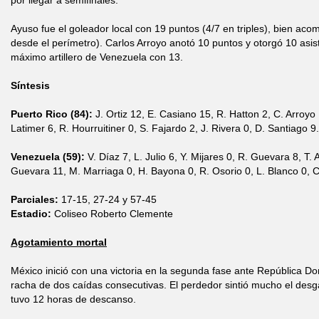
por llegar a semifinales.
Ayuso fue el goleador local con 19 puntos (4/7 en triples), bien a
desde el perímetro). Carlos Arroyo anotó 10 puntos y otorgó 10 asis
máximo artillero de Venezuela con 13.
Síntesis
Puerto Rico (84):
J. Ortiz 12, E. Casiano 15, R. Hatton 2, C. Arroyo
Latimer 6, R. Hourruitiner 0, S. Fajardo 2, J. Rivera 0, D. Santiago 9.
Venezuela (59):
V. Díaz 7, L. Julio 6, Y. Mijares 0, R. Guevara 8, T. 
Guevara 11, M. Marriaga 0, H. Bayona 0, R. Osorio 0, L. Blanco 0, C.
Parciales:
17-15, 27-24 y 57-45
Estadio:
Coliseo Roberto Clemente
Agotamiento mortal
México inició con una victoria en la segunda fase ante República D
racha de dos caídas consecutivas. El perdedor sintió mucho el desga
tuvo 12 horas de descanso.