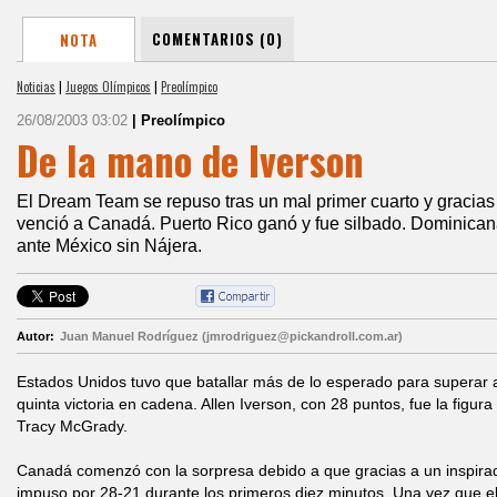
COMENTARIOS (0)
NOTA
Noticias
|
Juegos Olímpicos
|
Preolímpico
26/08/2003 03:02
| Preolímpico
De la mano de Iverson
El Dream Team se repuso tras un mal primer cuarto y gracias
venció a Canadá. Puerto Rico ganó y fue silbado. Dominican
ante México sin Nájera.
Autor:
Juan Manuel Rodríguez (jmrodriguez@pickandroll.com.ar)
Estados Unidos tuvo que batallar más de lo esperado para superar
quinta victoria en cadena. Allen Iverson, con 28 puntos, fue la fig
Tracy McGrady.
Canadá comenzó con la sorpresa debido a que gracias a un inspira
impuso por 28-21 durante los primeros diez minutos. Una vez que e