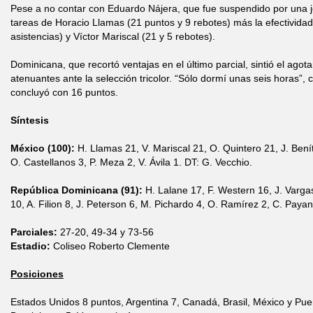
Pese a no contar con Eduardo Nájera, que fue suspendido por una 
tareas de Horacio Llamas (21 puntos y 9 rebotes) más la efectivida
asistencias) y Víctor Mariscal (21 y 5 rebotes).
Dominicana, que recortó ventajas en el último parcial, sintió el agota
atenuantes ante la selección tricolor. “Sólo dormí unas seis horas”,
concluyó con 16 puntos.
Síntesis
México (100):
H. Llamas 21, V. Mariscal 21, O. Quintero 21, J. Bení
O. Castellanos 3, P. Meza 2, V. Ávila 1. DT: G. Vecchio.
República Dominicana (91):
H. Lalane 17, F. Western 16, J. Vargas
10, A. Filion 8, J. Peterson 6, M. Pichardo 4, O. Ramírez 2, C. Payan
Parciales:
27-20, 49-34 y 73-56
Estadio:
Coliseo Roberto Clemente
Posiciones
Estados Unidos 8 puntos, Argentina 7, Canadá, Brasil, México y Pue