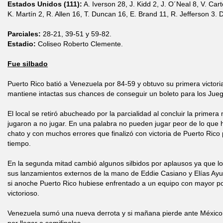
Estados Unidos (111):
A. Iverson 28, J. Kidd 2, J. O´Neal 8, V. Cart
K. Martín 2, R. Allen 16, T. Duncan 16, E. Brand 11, R. Jefferson 3. 
Parciales:
28-21, 39-51 y 59-82.
Estadio:
Coliseo Roberto Clemente.
Fue silbado
Puerto Rico batió a Venezuela por 84-59 y obtuvo su primera victor
mantiene intactas sus chances de conseguir un boleto para los Jue
El local se retiró abucheado por la parcialidad al concluir la prime
jugaron a no jugar. En una palabra no pueden jugar peor de lo que h
chato y con muchos errores que finalizó con victoria de Puerto Rico p
tiempo.
En la segunda mitad cambió algunos silbidos por aplausos ya que l
sus lanzamientos externos de la mano de Eddie Casiano y Elías Ayu
si anoche Puerto Rico hubiese enfrentado a un equipo con mayor pot
victorioso.
Venezuela sumó una nueva derrota y si mañana pierde ante México 