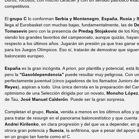
Duros, rocosos, con mucho carácter y con un sentido patriótico ex
competitivos.
El
grupo C
lo conforman
Serbia y Montenegro
,
España
,
Rusia
y
S
llega al Eurobasket con muchas bajas, fundamentalmente, las de
De
Tomasevic
pero con la presencia de
Predag Stojakovic
de los Kin
siendo los grandes favoritos del campeonato, aunque quizás, hayan 
respecto a los últimos años. Jugarán sin presión ya que tras ganar 
para los Juegos Olímpicos. Eso sí, tratarán de demostrar que siguen
baloncesto europeo.
España
es la gran incógnita. A priori, por plantilla y potencial, está
pero la
“Gasoldependencia”
puede resultar muy peligrosa. Con un
perfectamente juventud (cinco jugadores de los llamados Juniors de 
Reyes
), aspiran a todo. Una única derrota en la preparación del C
optimismo de una Selección dirigida por un novato,
Moncho López
de Tau,
José Manuel Calderón
. Puede ser la gran sorpresa.
Completan el grupo,
Rusia
, venida a menos en los últimos años y 
para tratar de resurgir en el panorama baloncestístico y que cuenta
Andrei Kirilenko
, en clara progresión y del que va a depender, en g
otrora gran potencia y
Suecia
, la anfitriona, que a pesar del apoyo
en un grupo tan fuerte como el C.