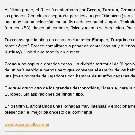
El último grupo,
el D
, está conformado por
Grecia
,
Turquía
,
Croaci
los griegos. Con plaza asegurada para los Juegos Olímpicos (son lo
una muy buena selección con un físico descomunal. Jugara
Tsakali
(otro ex NBA). Juventud, carácter, físico y talento se han unido. Pued
Tras conseguir la plata en casa en el anterior Europeo,
Turquía
es o
repetir éxito? Parece complicado a pesar de contar con muy buenos
Kutluay
). Habrá que tenerla en cuenta.
Croacia
no aspira a grandes cosas. La división territorial de Yugosl
de un país venido a menos pero que conserva el espíritu de los bal
una joven hornada de jugadores con hambre de triunfos capaces de
Cierra el grupo otro de los grandes desconocidos,
Ucrania
, para la
Europeo. Sin aspiraciones de ningún tipo.
En definitiva, afrontamos unas jornadas muy intensas y emocionan
presenciar, el mejor baloncesto del continente.
www.pickandroll.com.ar