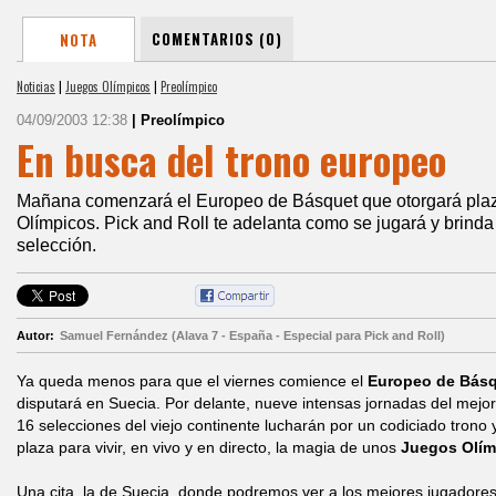
COMENTARIOS (0)
NOTA
Noticias
|
Juegos Olímpicos
|
Preolímpico
04/09/2003 12:38
| Preolímpico
En busca del trono europeo
Mañana comenzará el Europeo de Básquet que otorgará plaz
Olímpicos. Pick and Roll te adelanta como se jugará y brind
selección.
Autor:
Samuel Fernández (Alava 7 - España - Especial para Pick and Roll)
Ya queda menos para que el viernes comience el
Europeo de Básq
disputará en Suecia. Por delante, nueve intensas jornadas del mejo
16 selecciones del viejo continente lucharán por un codiciado trono
plaza para vivir, en vivo y en directo, la magia de unos
Juegos Olím
Una cita, la de Suecia, donde podremos ver a los mejores jugadores 