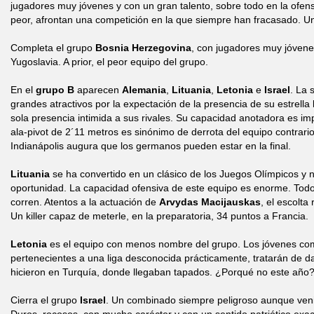
jugadores muy jóvenes y con un gran talento, sobre todo en la ofens
peor, afrontan una competición en la que siempre han fracasado. Un
Completa el grupo
Bosnia Herzegovina
, con jugadores muy jóvene
Yugoslavia. A prior, el peor equipo del grupo.
En el
grupo B
aparecen
Alemania
,
Lituania
,
Letonia
e
Israel
. La 
grandes atractivos por la expectación de la presencia de su estrella
sola presencia intimida a sus rivales. Su capacidad anotadora es i
ala-pivot de 2´11 metros es sinónimo de derrota del equipo contrari
Indianápolis augura que los germanos pueden estar en la final.
Lituania
se ha convertido en un clásico de los Juegos Olímpicos y 
oportunidad. La capacidad ofensiva de este equipo es enorme. Todos
corren. Atentos a la actuación de
Arvydas Macijauskas
, el escolta
Un killer capaz de meterle, en la preparatoria, 34 puntos a Francia.
Letonia
es el equipo con menos nombre del grupo. Los jóvenes co
pertenecientes a una liga desconocida prácticamente, tratarán de da
hicieron en Turquía, donde llegaban tapados. ¿Porqué no este año
Cierra el grupo
Israel
. Un combinado siempre peligroso aunque veni