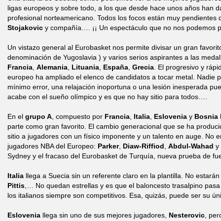
ligas europeos y sobre todo, a los que desde hace unos años han da
profesional norteamericano. Todos los focos están muy pendientes 
Stojakovic
y compañía…. ¡¡ Un espectáculo que no nos podemos pe
Un vistazo general al Eurobasket nos permite divisar un gran favorit
denominación de Yugoslavia ) y varios serios aspirantes a las medall
Francia
,
Alemania
,
Lituania
,
España
,
Grecia
. El progresivo y ráp
europeo ha ampliado el elenco de candidatos a tocar metal. Nadie 
mínimo error, una relajación inoportuna o una lesión inesperada pu
acabe con el sueño olímpico y es que no hay sitio para todos….
En el
grupo A
, compuesto por
Francia
,
Italia
,
Eslovenia
y
Bosnia 
parte como gran favorito. El cambio generacional que se ha produci
sitio a jugadores con un físico imponente y un talento en auge. No 
jugadores NBA del Europeo:
Parker
,
Diaw-Riffiod
,
Abdul-Wahad
y
Sydney y el fracaso del Eurobasket de Turquía, nueva prueba de fue
Italia
llega a Suecia sin un referente claro en la plantilla. No estará
Pittis
,… No quedan estrellas y es que el baloncesto trasalpino pasa
los italianos siempre son competitivos. Esa, quizás, puede ser su ún
Eslovenia
llega sin uno de sus mejores jugadores,
Nesterovic
, pe