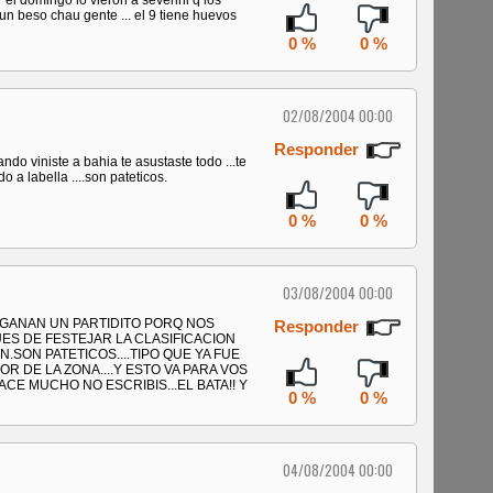
 el domingo lo vieron a severini q los
 un beso chau gente ... el 9 tiene huevos
0 %
0 %
02/08/2004 00:00
Responder
ando viniste a bahia te asustaste todo ...te
do a labella ....son pateticos.
0 %
0 %
03/08/2004 00:00
OS GANAN UN PARTIDITO PORQ NOS
Responder
ES DE FESTEJAR LA CLASIFICACION
.SON PATETICOS....TIPO QUE YA FUE
 DE LA ZONA....Y ESTO VA PARA VOS
ACE MUCHO NO ESCRIBIS...EL BATA!! Y
0 %
0 %
04/08/2004 00:00