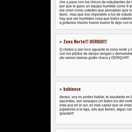
che q paso con los chicos de estudiantes de o
por que le gano un equipo humilde como 9 de 
ela crren como ustedes que pensaban que nos
favor.. mas que eso imposible a los de estudian
hay que ser humildes cosa que todos ustedes 
q gritamos mucho huevo bueno te dejo con la c
»
Zona Norte!!! DERQUI!!!
Q chetos q son loco aguante la zona norte y l
con los pibitos de derqui vengan y demuestre
yto vamos damas gratis chaca y DERQUI!!!!
»
bahiense
derqui, vos no podes hablar, te asustaste en ba
qacordas, son amargos cm todos los del norte
esta aca en el sur, es mas capaz que se emp
jugadores a la liga, uds que tienen, algun ca
grande!!!