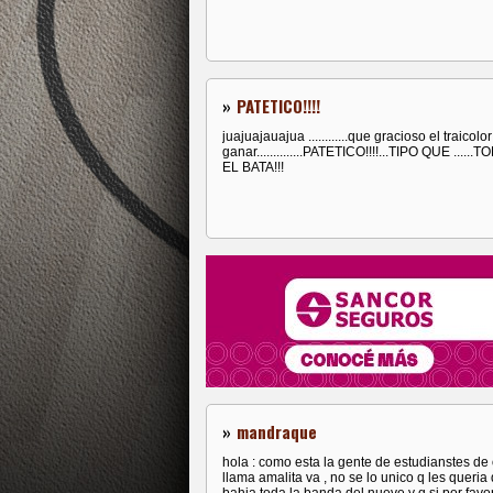
»
PATETICO!!!!
juajuajauajua ............que gracioso el traicolo
ganar..............PATETICO!!!!...TIPO QUE 
EL BATA!!!
»
mandraque
hola : como esta la gente de estudianstes de 
llama amalita va , no se lo unico q les quer