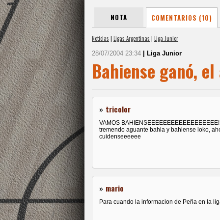
NOTA
COMENTARIOS (10)
Noticias
|
Ligas Argentinas
|
Liga Junior
28/07/2004 23:34
| Liga Junior
Bahiense ganó, el
»
tricolor
VAMOS BAHIENSEEEEEEEEEEEEEEEEEE!!!!
tremendo aguante bahia y bahiense loko, aho
cuidenseeeeee
»
mario
Para cuando la informacion de Peña en la li