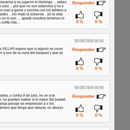
lavarria q no jugaron el domingo ... sabes
Responder
julio ... por que no son sobervios y no s
 ivan a ganar y encima con los arbitors a
tes ... los mato la sobervia ...en la vida
no lo son .... aparte nosotros tenemos lo
0 %
0 %
olita rota....
05/08/2004 00:00
a VILLA!!! espero que si alguno se cruze
Responder
n q son de la cuna del basquet y que se
0 %
0 %
06/08/2004 00:00
hia, y contra 9 de julio, no se si te
Responder
, no pueden hablar si lo mejor del basket
areja poruqe se empeiezan a ir los
rtonero que tenga que laburar, un abrazo
0 %
0 %