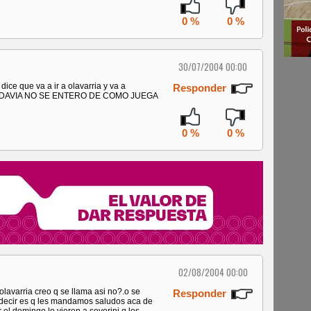
0 %
0 %
30/07/2004 00:00
r dice que va a ir a olavarria y va a
Responder
......TODAVIA NO SE ENTERO DE COMO JUEGA
0 %
0 %
02/08/2004 00:00
olavarria creo q se llama asi no?.o se
Responder
ia decir es q les mandamos saludos aca de