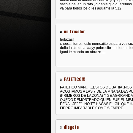
bahia toda la banda del nueve y q si por favor
saco a bailar un rato , diganle q lo queremos
va para todos los giles aguante la 512
»
un tricolor
holazas!
chee.....fierro....este mensajito es para vos cu
dolia la cinturita..aayy pobrecito...le tiene mie
igual te mando un abrazo.....
»
PATETICO!!!
PATETICO MAN........ESTOS DE BAHIA..N
ACOSTAMOS A LAS 7 DE LA MÑANA DESPU
(PRIMEROS DE LA ZONA) Y SE AGRRANDAN
QUEDO DEMOSTRADO QUIEN FUE EL MEJOR
PEÑA...JEJEJ, NO TE HAGAS EL GIL QUE H
FIERRO IMPARABLE COMO SIEMPRE..
»
diegote