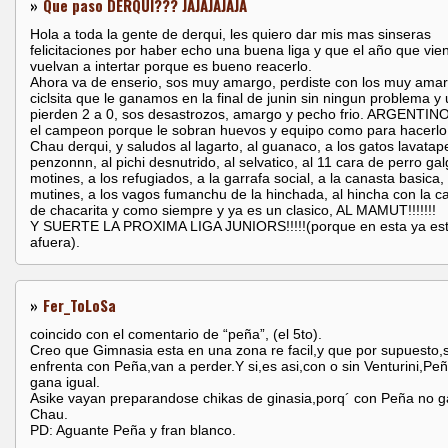
»
Que paso DERQUI??? JAJAJAJAJA
Hola a toda la gente de derqui, les quiero dar mis mas sinseras
felicitaciones por haber echo una buena liga y que el año que vien
vuelvan a intertar porque es bueno reacerlo.
Ahora va de enserio, sos muy amargo, perdiste con los muy ama
ciclsita que le ganamos en la final de junin sin ningun problema y
pierden 2 a 0, sos desastrozos, amargo y pecho frio. ARGENTINO
el campeon porque le sobran huevos y equipo como para hacerlo
Chau derqui, y saludos al lagarto, al guanaco, a los gatos lavatape
penzonnn, al pichi desnutrido, al selvatico, al 11 cara de perro gal
motines, a los refugiados, a la garrafa social, a la canasta basica, 
mutines, a los vagos fumanchu de la hinchada, al hincha con la c
de chacarita y como siempre y ya es un clasico, AL MAMUT!!!!!!!
Y SUERTE LA PROXIMA LIGA JUNIORS!!!!!(porque en esta ya es
afuera).
»
Fer_ToLoSa
coincido con el comentario de “peña”, (el 5to).
Creo que Gimnasia esta en una zona re facil,y que por supuesto,s
enfrenta con Peña,van a perder.Y si,es asi,con o sin Venturini,Peñ
gana igual.
Asike vayan preparandose chikas de ginasia,porq´ con Peña no 
Chau.
PD: Aguante Peña y fran blanco.