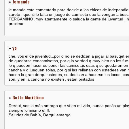
»
fernando
le mando este comentario para decirle a los chicos de independie
zarete , que si le falta un juego de camiseta que la vengan a busc
PERGAMINO ,muy atentamente lo saluda la gente de juventud , h
proxima
»
yo
che, vos el de juventud...por q no se dedican a jugar al basuqet e
de quedarse concamisetas, por q la verdad q muy bien no les fue.
lo q pueden hacer es poner las camisetas esas q se quedaron en 
cancha y q jueguen solas, por q si las rellenan con ustedees van 
hacen la gran derqui ustedes, se dedican a hacerse los locos, co
son, y en la cancha no existen , estan pintados
»
Gatto Marittimo
Derqui, sos lo más amrago que ví en mi vida, nunca pasás un play
siempre lo mismo eh!!.
Saludos de Bahía, Derqui amargo.