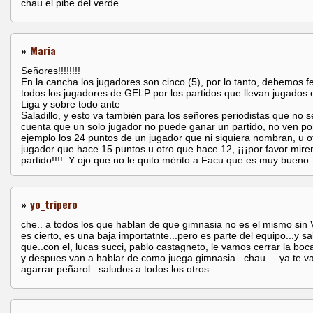
chau el pibe del verde.
»
Maria
Señores!!!!!!!!
En la cancha los jugadores son cinco (5), por lo tanto, debemos fel
todos los jugadores de GELP por los partidos que llevan jugados 
Liga y sobre todo ante
Saladillo, y esto va también para los señores periodistas que no 
cuenta que un solo jugador no puede ganar un partido, no ven po
ejemplo los 24 puntos de un jugador que ni siquiera nombran, u o
jugador que hace 15 puntos u otro que hace 12, ¡¡¡por favor miren
partido!!!!. Y ojo que no le quito mérito a Facu que es muy bueno.
»
yo_tripero
che.. a todos los que hablan de que gimnasia no es el mismo sin V
es cierto, es una baja importatnte...pero es parte del equipo...y s
que..con el, lucas succi, pablo castagneto, le vamos cerrar la boc
y despues van a hablar de como juega gimnasia...chau.... ya te 
agarrar peñarol...saludos a todos los otros