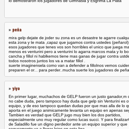
lo demostraron los jugadores de Gimnasia y Esgrima La Plata
»
peña
mira gelp dejate de joder su zona es un desastre te agarre cualqu
esta zona y te mata ,capaz que jugamos contra ustedes (peñarol)
esos jugadores que tenes vos son horribles el unico que juega m
menos es venturini pero a venturini lo agarra marcos mata y lo bo
cancha.y fillol ni hablkemos tiene mas ganas de jugar contra ustd
todos nosotros juntos los va a matar fillol .
suerte imaginensela como van a defender a fillolnos vemos cuide
preparen el or... para perder..mucha suerte los jugadores de peña.
»
yiyo
En primer lugar, muchachos de GELP fueron un justo ganador,m 
no cabe duda, pero tampoco hay duda que gelp sin Venturini es o
equipo, y de eso tampoco quedan dudas por que mas alla de lo 
aporta en el juego animicamente levanta un equipo en apenas s
Tambien es verdad que GELP jugo muy bien los dos partidos,
especialmente uno muy regular como lucas succi. Y para finaliza
de Saladillo fue un digno perdedor ante un equipo superior y que
seguramente va a llegar lejos en esta liga.