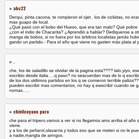
»
abc22
Derqui, pinta cacona, te rompieron el ojet.. los de ciclistas, no era
mas guapo de local.
¿Què pasò con el bobo del Hueso, que era tan malo? Què pobre 
¿con el indio de Chacarita? ¿Aprendiò a hablar? Dediquense a ot
manga de bobos, si no fuera por los àrbitros localistas jamàs hub
gando un partido.- Para el año que viene no gasten màs plata al 
»
.
che, los de saladillo se olvidar de la pagina esta???? lalo,yiyo, es
escribio desde italia.....q paso? no seacuerdan mas de lo q escrib
de los dos ukltimos partidos en los q se comieron terrible paliza?
pueden escribir mas comentarios, no hay q ewscribir cuando se 
nomas......
»
chivilcoyano puro
che para el tripero,vamos a ver si no llegamos ams arriba el año 
viene.
y a los de peñarol,olavarria y todos eso que se meten si no le pu
a nadie,mangta de amrgos.