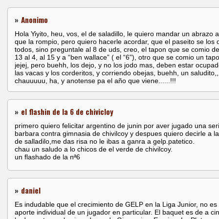
»
Anonimo
Hola Yiyito, heu, vos, el de saladillo, le quiero mandar un abrazo a
que la rompio, pero quiero hacerle acordar, que el paseito se los
todos, sino preguntale al 8 de uds, creo, el tapon que se comio del
13 al 4, al 15 y a “ben wallace” ( el “6”), otro que se comio un tapo
jejej, pero buehh, los dejo, y no los jodo mas, deben estar ocupa
las vacas y los corderitos, y corriendo obejas, buehh, un saludito,,
chauuuuu, ha, y anotense pa el año que viene......!!!
»
el flashin de la 6 de chivicloy
primero quiero felicitar argentino de junin por aver jugado una ser
barbara contra gimnasia de chivilcoy y despues quiero decirle a l
de salladilo,me das risa no le ibas a ganra a gelp.patetico.
chau un saludo a lo chicos de el verde de chivilcoy.
un flashado de la nª6
»
daniel
Es indudable que el crecimiento de GELP en la Liga Junior, no es 
aporte individual de un jugador en particular. El baquet es de a ci