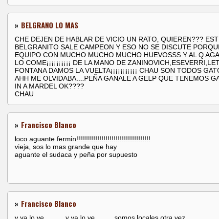
»
BELGRANO LO MAS
CHE DEJEN DE HABLAR DE VICIO UN RATO, QUIEREN??? ES
BELGRANITO SALE CAMPEON Y ESO NO SE DISCUTE PORQU
EQUIPO CON MUCHO MUCHO MUCHO HUEVOSSS Y AL Q AGA
LO COME¡¡¡¡¡¡¡¡¡¡ DE LA MANO DE ZANINOVICH,ESEVERRI,LE
FONTANA DAMOS LA VUELTA¡¡¡¡¡¡¡¡¡¡¡ CHAU SON TODOS GA
AHH ME OLVIDABA....PEÑA GANALE A GELP QUE TENEMOS G
IN A MARDEL OK????
CHAU
»
Francisco Blanco
loco aguante fermin!!!!!!!!!!!!!!!!!!!!!!!!!!!!!!!!!!!!!!
vieja, sos lo mas grande que hay
aguante el sudaca y peña por supuesto
»
Francisco Blanco
y ya lo ve...........y ya lo ve..........somos locales otra vez.