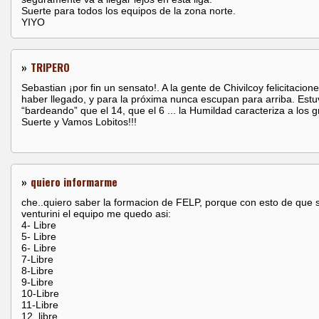
Suerte para todos los equipos de la zona norte.
YIYO
»
TRIPERO
Sebastian ¡por fin un sensato!. A la gente de Chivilcoy felicitacion
haber llegado, y para la próxima nunca escupan para arriba. Estu
“bardeando” que el 14, que el 6 ... la Humildad caracteriza a los 
Suerte y Vamos Lobitos!!!
»
quiero informarme
che..quiero saber la formacion de FELP, porque con esto de que 
venturini el equipo me quedo asi:
4- Libre
5- Libre
6- Libre
7-Libre
8-Libre
9-Libre
10-Libre
11-Libre
12_libre