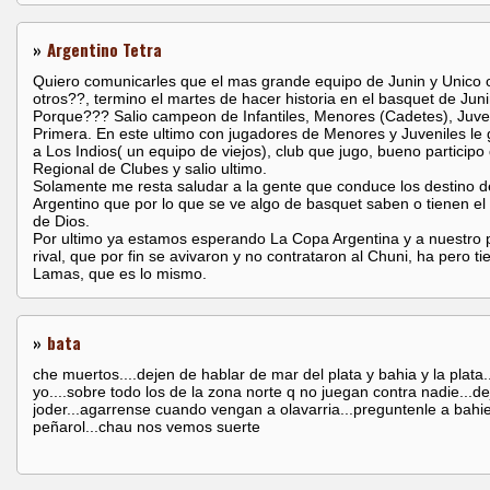
»
Argentino Tetra
Quiero comunicarles que el mas grande equipo de Junin y Unico 
otros??, termino el martes de hacer historia en el basquet de Juni
Porque??? Salio campeon de Infantiles, Menores (Cadetes), Juve
Primera. En este ultimo con jugadores de Menores y Juveniles le
a Los Indios( un equipo de viejos), club que jugo, bueno participo 
Regional de Clubes y salio ultimo.
Solamente me resta saludar a la gente que conduce los destino d
Argentino que por lo que se ve algo de basquet saben o tienen el 
de Dios.
Por ultimo ya estamos esperando La Copa Argentina y a nuestro 
rival, que por fin se avivaron y no contrataron al Chuni, ha pero t
Lamas, que es lo mismo.
»
bata
che muertos....dejen de hablar de mar del plata y bahia y la plata..
yo....sobre todo los de la zona norte q no juegan contra nadie...d
joder...agarrense cuando vengan a olavarria...preguntenle a bahi
peñarol...chau nos vemos suerte