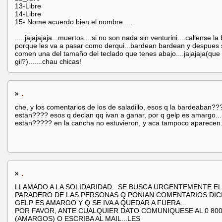
13-Libre
14-Libre
15- Nome acuerdo bien el nombre.....
.....jajajajaja...muertos....si no son nada sin venturini....callense la
porque les va a pasar como derqui...bardean bardean y despues 
comen una del tamaño del teclado que tenes abajo....jajajaja(que
gil?).......chau chicas!
»
.
che, y los comentarios de los de saladillo, esos q la bardeaban?
estan???? esos q decian qq ivan a ganar, por q gelp es amargo..
estan????? en la cancha no estuvieron, y aca tampoco aparecen..
»
.
LLAMADO A LA SOLIDARIDAD...SE BUSCA URGENTEMENTE EL
PARADERO DE LAS PERSONAS Q PONIAN COMENTARIOS DIC
GELP ES AMARGO Y Q SE IVA A QUEDAR A FUERA...
POR FAVOR, ANTE CUALQUIER DATO COMUNIQUESE AL 0 800
(AMARGOS) O ESCRIBA AL MAIL...LES