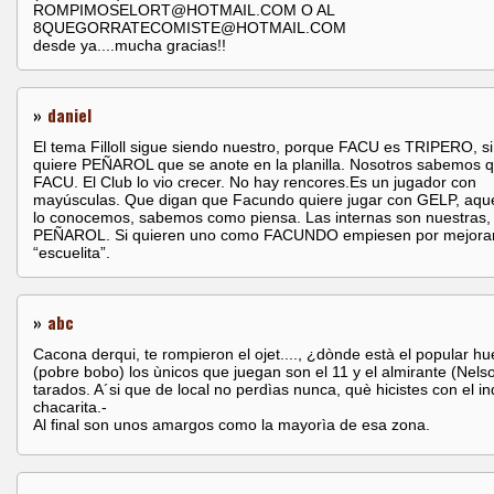
ROMPIMOSELORT@HOTMAIL.COM O AL
8QUEGORRATECOMISTE@HOTMAIL.COM
desde ya....mucha gracias!!
»
daniel
El tema Filloll sigue siendo nuestro, porque FACU es TRIPERO, si
quiere PEÑAROL que se anote en la planilla. Nosotros sabemos q
FACU. El Club lo vio crecer. No hay rencores.Es un jugador con
mayúsculas. Que digan que Facundo quiere jugar con GELP, aque
lo conocemos, sabemos como piensa. Las internas son nuestras,
PEÑAROL. Si quieren uno como FACUNDO empiesen por mejorar
“escuelita”.
»
abc
Cacona derqui, te rompieron el ojet...., ¿dònde està el popular h
(pobre bobo) los ùnicos que juegan son el 11 y el almirante (Nels
tarados. A´si que de local no perdìas nunca, què hicistes con el in
chacarita.-
Al final son unos amargos como la mayorìa de esa zona.