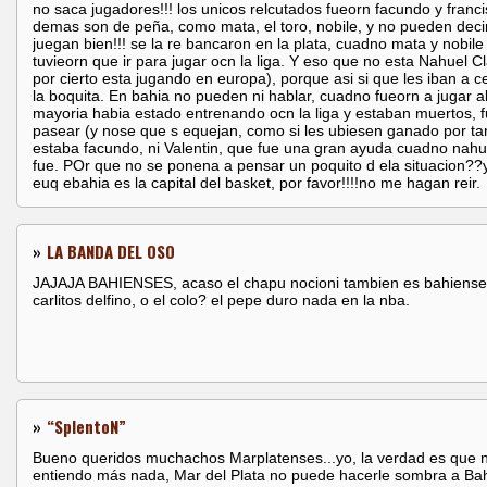
no saca jugadores!!! los unicos relcutados fueorn facundo y franci
demas son de peña, como mata, el toro, nobile, y no pueden deci
juegan bien!!! se la re bancaron en la plata, cuadno mata y nobile
tuvieorn que ir para jugar ocn la liga. Y eso que no esta Nahuel 
por cierto esta jugando en europa), porque asi si que les iban a c
la boquita. En bahia no pueden ni hablar, cuadno fueorn a jugar all
mayoria habia estado entrenando ocn la liga y estaban muertos, 
pasear (y nose que s equejan, como si les ubiesen ganado por ta
estaba facundo, ni Valentin, que fue una gran ayuda cuadno nahu
fue. POr que no se ponena a pensar un poquito d ela situacion??
euq ebahia es la capital del basket, por favor!!!!no me hagan reir.
»
LA BANDA DEL OSO
JAJAJA BAHIENSES, acaso el chapu nocioni tambien es bahiense
carlitos delfino, o el colo? el pepe duro nada en la nba.
»
“SplentoN”
Bueno queridos muchachos Marplatenses...yo, la verdad es que 
entiendo más nada, Mar del Plata no puede hacerle sombra a Ba