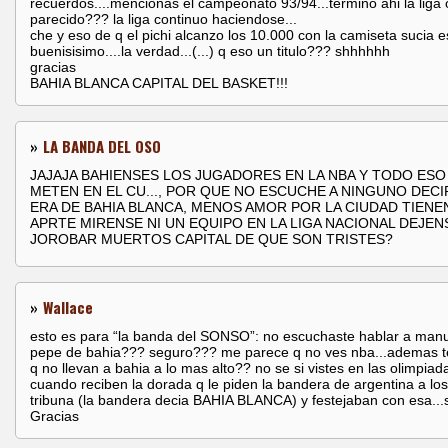
recuerdos....mencionas el campeonato 93/94...termino ahi la liga 
parecido??? la liga continuo haciendose...
che y eso de q el pichi alcanzo los 10.000 con la camiseta sucia e
buenisisimo....la verdad...(...) q eso un titulo??? shhhhhh
gracias
BAHIA BLANCA CAPITAL DEL BASKET!!!
»
LA BANDA DEL OSO
JAJAJA BAHIENSES LOS JUGADORES EN LA NBA Y TODO ESO
METEN EN EL CU..., POR QUE NO ESCUCHE A NINGUNO DECI
ERA DE BAHIA BLANCA, MENOS AMOR POR LA CIUDAD TIENE
APRTE MIRENSE NI UN EQUIPO EN LA LIGA NACIONAL DEJEN
JOROBAR MUERTOS CAPITAL DE QUE SON TRISTES?
»
Wallace
esto es para “la banda del SONSO”: no escuchaste hablar a manu
pepe de bahia??? seguro??? me parece q no ves nba...ademas t
q no llevan a bahia a lo mas alto?? no se si vistes en las olimpiad
cuando reciben la dorada q le piden la bandera de argentina a los
tribuna (la bandera decia BAHIA BLANCA) y festejaban con esa..
Gracias