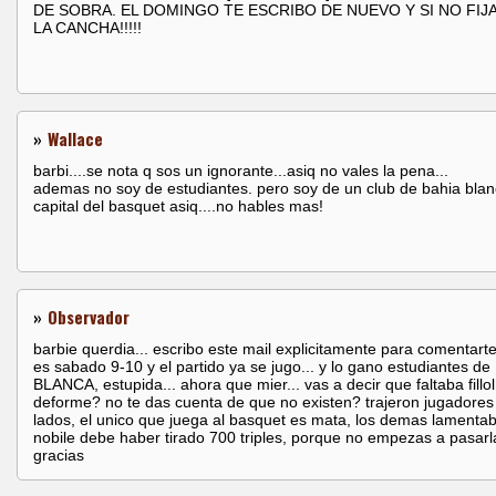
DE SOBRA. EL DOMINGO TE ESCRIBO DE NUEVO Y SI NO FIJ
LA CANCHA!!!!!
»
Wallace
barbi....se nota q sos un ignorante...asiq no vales la pena...
ademas no soy de estudiantes. pero soy de un club de bahia blan
capital del basquet asiq....no hables mas!
»
Observador
barbie querdia... escribo este mail explicitamente para comentart
es sabado 9-10 y el partido ya se jugo... y lo gano estudiantes d
BLANCA, estupida... ahora que mier... vas a decir que faltaba fillol
deforme? no te das cuenta de que no existen? trajeron jugadores
lados, el unico que juega al basquet es mata, los demas lamentab
nobile debe haber tirado 700 triples, porque no empezas a pasar
gracias