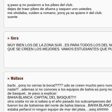
q paso q no pusieron a los pibes del club.
dejes de traer pibes de afuera y saquen uno ustedes.
me olvidaba, cuiden a romano, porq ya se quiere ir del club.
suerte
»
Gera
MUY BIEN LOS DE LA ZONA SUR...ES PARA TODOS LOS DEL 
QUE SE CREEN LOS MEJORES. VAMOS ESTUDIANTES QUE P
»
Wallace
barbi...porq no cerras la bocal???? uds se creen mucho pero nu
nada!!!...ademas si no conoces a los equipos de bahia es porq n
de basquet...te paso a explicar:
BAHIA BLANCA: CAPITAL DEL BASQUET!!!
otra cosita no se si sabes q el año pasado los subcampeones del 
fueron los de baheinse del norte de bahia blanca...BAHIA BLANCA
estaba peñarol ni ningun equipo de mar del plata....asiq shhhhh