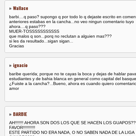
»
Wallace
barbi....q paso? supongo q por todo lo q dejaste escrito en comen
anteriores estabas en la cancha...no veo ningun comentario tuyo
ahora....q paso???
MUER-TOSSSSSSSSSSS
que malos q son...porq no reclutan a alguien mas???
si les da resultado...sigan sigan...
Gracias
»
ignacio
baribe querida; porque no te cayas la boca y dejas de hablar pav
estudiantes y de bahia blanca en general como capital del basquet.
¿Fuiste a la cancha?...Bueno, ahora es cuando quiero comentari
amor
»
BARBIE
AH!!!!!!! AHORA SON DOS LOS QUE SE HACEN LOS GUAPOS?
FAVOR!!!!!!!!!!
ESTE PARTIDO NO ERA NADA, O NO SABEN NADA DE LA LIGA