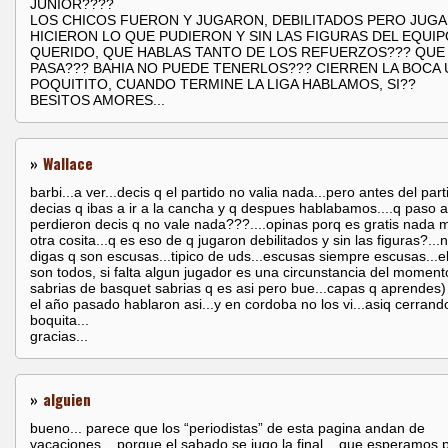
JUNIOR????
LOS CHICOS FUERON Y JUGARON, DEBILITADOS PERO JUG
HICIERON LO QUE PUDIERON Y SIN LAS FIGURAS DEL EQUIP
QUERIDO, QUE HABLAS TANTO DE LOS REFUERZOS??? QUE
PASA??? BAHIA NO PUEDE TENERLOS??? CIERREN LA BOCA 
POQUITITO, CUANDO TERMINE LA LIGA HABLAMOS, SI??
BESITOS AMORES...
»
Wallace
barbi...a ver...decis q el partido no valia nada...pero antes del part
decias q ibas a ir a la cancha y q despues hablabamos....q paso 
perdieron decis q no vale nada???....opinas porq es gratis nada m
otra cosita...q es eso de q jugaron debilitados y sin las figuras?..
digas q son escusas...tipico de uds...escusas siempre escusas...e
son todos, si falta algun jugador es una circunstancia del momento
sabrias de basquet sabrias q es asi pero bue...capas q aprendes)
el año pasado hablaron asi...y en cordoba no los vi...asiq cerrand
boquita...
gracias...
»
alguien
bueno... parece que los “periodistas” de esta pagina andan de
vacaciones... porque el sabado se jugo la final... que esperamos 