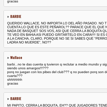
gracias
»
BARBIE
QUERIDO WALLACE, NO IMPORTA LO DEL AÑO PASADO. NO T
CUENTA LO QUE ES ESTE PEÑAROL?? PARACE QUE EL QUE 
NADA DE BASQUET SOS VOS, ASI QUE CERRA LA BOQUITA Q
TE VEO EN BAHIA ASI PUEDO GRITARTELO EN CARA!!!! SI ES
A LA CANCHA, CLARO, PORQUE NO SE SI SABES QUE “PERR
LADRA NO MUERDE”, NO??
»
Wallace
barbi...no te das cuenta q tuvieron q reclutar a medio mundo y si
siendo unos amargos!!!???
porq no juegan con los pibes del club??? q no pueden porq son d
cuarta???
shhhhhhh
gracias
»
BARBIE
MI PAPITO, CERRA LA BOQUITA, EH?? QUE JUGADORES TEN