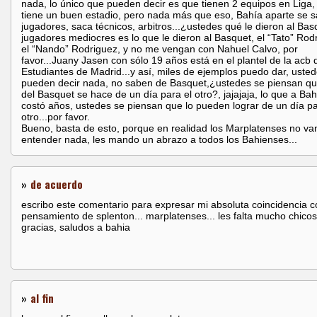
nada, lo único que pueden decir es que tienen 2 equipos en Liga,
tiene un buen estadio, pero nada más que eso, Bahía aparte se s
jugadores, saca técnicos, arbitros...¿ustedes qué le dieron al Bas
jugadores mediocres es lo que le dieron al Basquet, el “Tato” Rod
el “Nando” Rodriguez, y no me vengan con Nahuel Calvo, por
favor...Juany Jasen con sólo 19 años está en el plantel de la acb 
Estudiantes de Madrid...y así, miles de ejemplos puedo dar, uste
pueden decir nada, no saben de Basquet,¿ustedes se piensan qu
del Basquet se hace de un día para el otro?, jajajaja, lo que a Bah
costó años, ustedes se piensan que lo pueden lograr de un día pa
otro...por favor.
Bueno, basta de esto, porque en realidad los Marplatenses no va
entender nada, les mando un abrazo a todos los Bahienses...
»
de acuerdo
escribo este comentario para expresar mi absoluta coincidencia c
pensamiento de splenton... marplatenses... les falta mucho chico
gracias, saludos a bahia
»
al fin