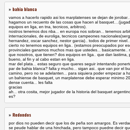
»
bahia blanca
vamos a hacerlo rapido asi los marplatenses se dejan de jorobar..
hagamos un recuento de las cosas que hacen al basquet....(jugad
equipos en liga, en tna, tecnicos, arbitros).
nostros tenemos dos nba... en europa nos sobran... tenemos arbi
internacionales, de euroliga, tecnicos campeones nacionales(serg
hernandez, oscar sanchez, nestor garcia).. todos de primer nivel..
cierto no tenemos equipos en liga.. (estamos preocupados por es
provinciales ganamos muchos mas que ustedes... basicamente.. 
que nosotros, que tienen? dos equipos en liga.. que dan lastima, 
bueno, al fin y al cabo estan en liga.
mar del plata... estas seguro que queres seguir intentando ponert
par de bahia blanca? falta y mucho... sigan asi.. que van por el b
camino, pero no se adelanten... para siquiera poder empezar a h
un bahiense de basquet, un marplatense debe esperar minimo 20
dense cuenta... les falta
gracias
ah... otra cosita, mejor jugador de la historia del basquet argenti
es?
»
Redondos
por dios no pueden decir que los de peña son amargos. Es verda
se peude hablar de una hinchada, pero tampoco puedne decir q