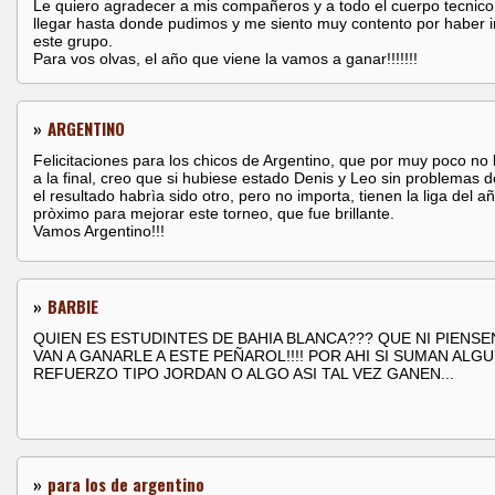
Le quiero agradecer a mis compañeros y a todo el cuerpo tecnico
llegar hasta donde pudimos y me siento muy contento por haber 
este grupo.
Para vos olvas, el año que viene la vamos a ganar!!!!!!!
»
ARGENTINO
Felicitaciones para los chicos de Argentino, que por muy poco no 
a la final, creo que si hubiese estado Denis y Leo sin problemas d
el resultado habrìa sido otro, pero no importa, tienen la liga del a
pròximo para mejorar este torneo, que fue brillante.
Vamos Argentino!!!
»
BARBIE
QUIEN ES ESTUDINTES DE BAHIA BLANCA??? QUE NI PIENSE
VAN A GANARLE A ESTE PEÑAROL!!!! POR AHI SI SUMAN ALG
REFUERZO TIPO JORDAN O ALGO ASI TAL VEZ GANEN...
»
para los de argentino