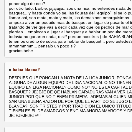
poner algo de eso?
por otro lado, barbie: jajajajja.. sos una risa, no entendes nada de
basquet... y hasta donde yo se, las figuras del “equipo”, si se lo 
llamar asi, son mata, mata y mata, los demas son amarguisimos...
empeza a ver un poquito mas de basquet en lugar de pasarte el 
tratando de ver que vas a decir cada vez que los pechos de mar d
pierden... empiecen a jugar al basquet y a hablar un poquito men
todavia no ganaron nada, o si? porque nosotros ( de BAHIA BLA
tenemos credito de sobra para hablar de basquet... pero ustedes
mmmmmmm... pensalo un poco si?
gracias bebe...
»
bahia blanca?
DESPUES QUE PONGAN LA NOTA DE LA LIGA JUNIOR, PONGA
ALGUNA DE ALGUN EQUIPO DE LIGA NACIONAL O NO TIENEN
EQUIPO EN LIGA NACIONAL? COMO NO? NO ES LA CAPITAL D
BASQUET? JEJEJE DE QE HABLAN CARADURAS VAN A VER LA
JUNIOR POR QUE NO TIENEN PRIMERA , ADEMAS ALGUIEN M
SAR UNA BUENA RAZON DE POR QUE EL PARTIDO SE JUGO E
BLANCA?. SON TRISTES Y POR TRADICION EL UNICO TITULO
TIENEN ES EL DE AMARGOS Y ENCIMA AHORA AMARGOS Y D
JEJEJEJEJEJE!!!