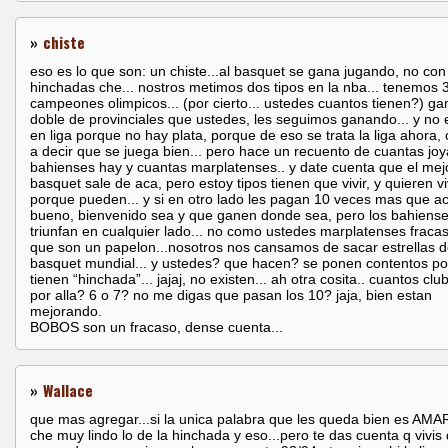
»
chiste
eso es lo que son: un chiste...al basquet se gana jugando, no con
hinchadas che... nostros metimos dos tipos en la nba... tenemos 
campeones olimpicos... (por cierto... ustedes cuantos tienen?) g
doble de provinciales que ustedes, les seguimos ganando... y no
en liga porque no hay plata, porque de eso se trata la liga ahora,
a decir que se juega bien... pero hace un recuento de cuantas jo
bahienses hay y cuantas marplatenses.. y date cuenta que el mej
basquet sale de aca, pero estoy tipos tienen que vivir, y quieren vi
porque pueden... y si en otro lado les pagan 10 veces mas que ac
bueno, bienvenido sea y que ganen donde sea, pero los bahiens
triunfan en cualquier lado... no como ustedes marplatenses fraca
que son un papelon...nosotros nos cansamos de sacar estrellas d
basquet mundial... y ustedes? que hacen? se ponen contentos p
tienen “hinchada”... jajaj, no existen... ah otra cosita.. cuantos cl
por alla? 6 o 7? no me digas que pasan los 10? jaja, bien estan
mejorando.
BOBOS son un fracaso, dense cuenta...
»
Wallace
que mas agregar...si la unica palabra que les queda bien es AMA
che muy lindo lo de la hinchada y eso...pero te das cuenta q vivis