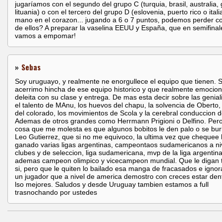
jugaríamos con el segundo del grupo C (turquia, brasil, australia, 
lituania) o con el tercero del grupo D (eslovenia, puerto rico o itali
mano en el corazon... jugando a 6 o 7 puntos, podemos perder c
de ellos? A preparar la vaselina EEUU y España, que en semifinal
vamos a empomar!
»
Sebas
Soy uruguayo, y realmente ne enorgullece el equipo que tienen. 
acerrimo hincha de ese equipo historico y que realmente emocion
deleita con su clase y entrega. De mas esta decir sobre las genia
el talento de MAnu, los huevos del chapu, la solvencia de Oberto,
del colorado, los movimientos de Scola y la cerebral conduccion 
Ademas de otros grandes como Herrmann Prigioni o Delfino. Per
cosa que me molesta es que algunos bobitos le den palo o se bur
Leo Gutierrez, que si no me equivoco, la ultima vez que chequee
ganado varias ligas argentinas, campeontaos sudamericanos a ni
clubes y de seleccion, liga sudamericana, mvp de la liga argentina
ademas campeon olimpico y vicecampeon mundial. Que le digan t
si, pero que le quiten lo bailado esa manga de fracasados e ignor
un jugador que a nivel de america demostro con creces estar den
lso mejores. Saludos y desde Uruguay tambien estamos a full
trasnochando por ustedes