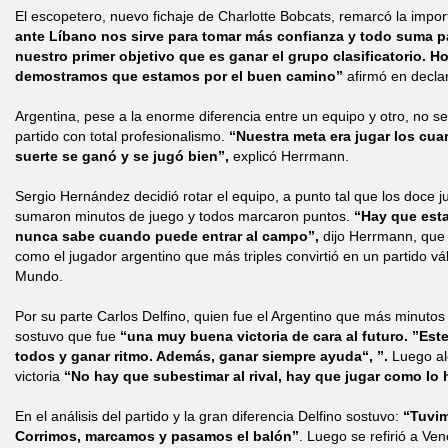
El escopetero, nuevo fichaje de Charlotte Bobcats, remarcó la import
ante Líbano nos sirve para tomar más confianza y todo suma p
nuestro primer objetivo que es ganar el grupo clasificatorio. 
demostramos que estamos por el buen camino”
afirmó en decla
Argentina, pese a la enorme diferencia entre un equipo y otro, no s
partido con total profesionalismo.
“Nuestra meta era jugar los cua
suerte se ganó y se jugó bien”,
explicó Herrmann.
Sergio Hernández decidió rotar el equipo, a punto tal que los doce j
sumaron minutos de juego y todos marcaron puntos.
“Hay que esta
nunca sabe cuando puede entrar al campo”,
dijo Herrmann, que 
como el jugador argentino que más triples convirtió en un partido v
Mundo.
Por su parte Carlos Delfino, quien fue el Argentino que más minutos 
sostuvo que fue
“una muy buena victoria de cara al futuro. ”Este
todos y ganar ritmo. Además, ganar siempre ayuda“, ”.
Luego ale
victoria
“No hay que subestimar al rival, hay que jugar como lo
En el análisis del partido y la gran diferencia Delfino sostuvo:
“Tuvim
Corrimos, marcamos y pasamos el balón”
. Luego se refirió a Ven