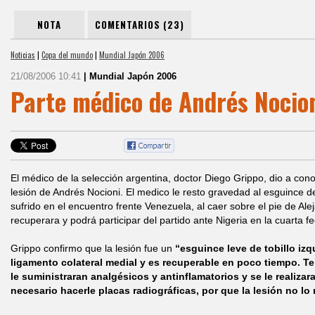
NOTA
COMENTARIOS (23)
Noticias
|
Copa del mundo
|
Mundial Japón 2006
21/08/2006 10:41
| Mundial Japón 2006
Parte médico de Andrés Nocio
El médico de la selección argentina, doctor Diego Grippo, dio a cono
lesión de Andrés Nocioni. El medico le resto gravedad al esguince de 
sufrido en el encuentro frente Venezuela, al caer sobre el pie de Ale
recuperara y podrá participar del partido ante Nigeria en la cuarta
Grippo confirmo que la lesión fue un
“esguince leve de tobillo izqu
ligamento colateral medial y es recuperable en poco tiempo. T
le suministraran analgésicos y antinflamatorios y se le realizar
necesario hacerle placas radiográficas, por que la lesión no lo 