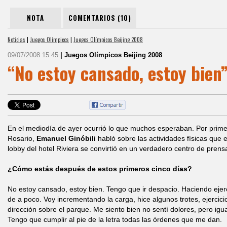
NOTA
COMENTARIOS (10)
Noticias
|
Juegos Olímpicos
|
Juegos Olímpicos Beijing 2008
09/07/2008 15:45
| Juegos Olímpicos Beijing 2008
“No estoy cansado, estoy bien
En el mediodía de ayer ocurrió lo que muchos esperaban. Por prime
Rosario,
Emanuel Ginóbili
habló sobre las actividades físicas que e
lobby del hotel Riviera se convirtió en un verdadero centro de prens
¿Cómo estás después de estos primeros cinco días?
No estoy cansado, estoy bien. Tengo que ir despacio. Haciendo ejercic
de a poco. Voy incrementando la carga, hice algunos trotes, ejerci
dirección sobre el parque. Me siento bien no sentí dolores, pero i
Tengo que cumplir al pie de la letra todas las órdenes que me dan.