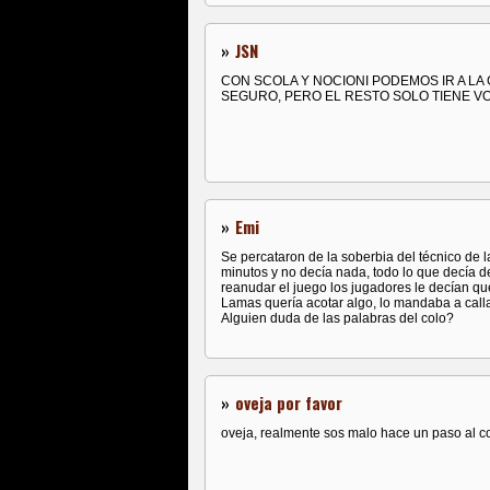
»
JSN
CON SCOLA Y NOCIONI PODEMOS IR A L
SEGURO, PERO EL RESTO SOLO TIENE V
»
Emi
Se percataron de la soberbia del técnico de
minutos y no decía nada, todo lo que decía 
reanudar el juego los jugadores le decían qu
Lamas quería acotar algo, lo mandaba a calla
Alguien duda de las palabras del colo?
»
oveja por favor
oveja, realmente sos malo hace un paso al c