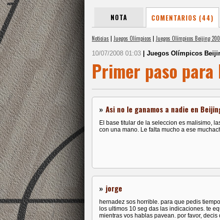
NOTA
COMENTARIOS (44)
Noticias
|
Juegos Olímpicos
|
Juegos Olímpicos Beijing 20
10/07/2008 01:03
| Juegos Olímpicos Beiji
Primer paso para l
»
Asi no le ganamos a nadie en Beijin
El base titular de la seleccion es malisimo, 
con una mano. Le falta mucho a ese muchac
»
jorge
hernadez sos horrible. para que pedis tiempo
los ultimos 10 seg das las indicaciones. te 
mientras vos hablas pavean. por favor, decis 