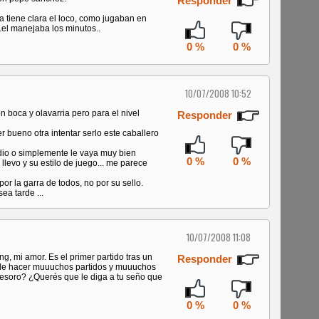
Responder
a tiene clara el loco, como jugaban en
.el manejaba los minutos..
0 %
0 %
10/07/2008 10:52
 boca y olavarria pero para el nivel
Responder
 bueno otra intentar serlo este caballero
odio o simplemente le vaya muy bien
0 %
0 %
llevo y su estilo de juego... me parece
or la garra de todos, no por su sello.
a tarde ...
10/07/2008 11:08
g, mi amor. Es el primer partido tras un
Responder
 de hacer muuuchos partidos y muuuchos
esoro? ¿Querés que le diga a tu seño que
0 %
0 %