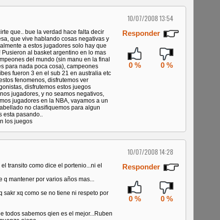
10/07/2008 13:54
rte que.. bue la verdad hace falta decir
Responder
sa, que vive hablando cosas negativas y
almente a estos jugadores solo hay que
 Pusieron al basket argentino en lo mas
mpeones del mundo (sin manu en la final
0 %
0 %
o es para nada poca cosa), campeones
es fueron 3 en el sub 21 en australia etc
estos fenomenos, disfrutemos ver
onistas, disfrutemos estos juegos
unos jugadores, y no seamos negativos,
amos jugadores en la NBA, vayamos a un
abellado no clasifiquemos para algun
s esta pasando..
n los juegos
10/07/2008 14:28
 el transito como dice el portenio...ni el
Responder
e q mantener por varios años mas...
q sakr xq como se no tiene ni respeto por
0 %
0 %
que todos sabemos qien es el mejor...Ruben