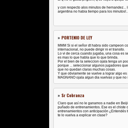
y con respecto alos minutos de hernandez... l
argentina no habia tiempo para los minutos!..
»
PORTENIO DE LEY
MMM Si si el señor dt habra sido campeon con
internacional, no puede dirigir ni el transito.
Lo vi de cerca cuando jugaba, una cosa es ser
es mas lo que habla que lo que brinda.
Por el bien de la seleccion ojala tenga un p
porque ... seleccionar algunos jugadores que 
que no quedan claras muchas cosas.
Y que obviamente se vuelve a lograr algo es p
MAGNANO ojala algun dia vuelvas y que no se
»
Sr Cobranza
Claro que así no le ganamos a nadie en Beijin
puñado de entrenamientos. Ese es el chiste
entrenamientos con anticipación ¿Entendés t
te lo vuelva a explicar en clase?