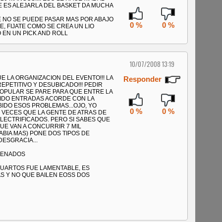
 ES ALEJARLA DEL BASKET DA MUCHA
E NO SE PUEDE PASAR MAS POR ABAJO
0 %
0 %
, FIJATE COMO SE CREA UN LIO
 EN UN PICK AND ROLL
10/07/2008 13:19
 LA ORGANIZACION DEL EVENTO!!! LA
Responder
EPETITIVO Y DESUBICADO!!! PEDIR
POPULAR SE PARE PARA QUE ENTRE LA
DIDO ENTRADAS ACORDE CON LA
BIDO ESOS PROBLEMAS...OJO, YO
0 %
0 %
AS VECES QUE LA GENTE DE ATRAS DE
LECTRIFICADOS. PERO SI SABES QUE
UE VAN A CONCURRIR 7 MIL
BIA MAS) PONE DOS TIPOS DE
ESGRACIA...
DENADOS
CUARTOS FUE LAMENTABLE, ES
S Y NO QUE BAILEN EOSS DOS