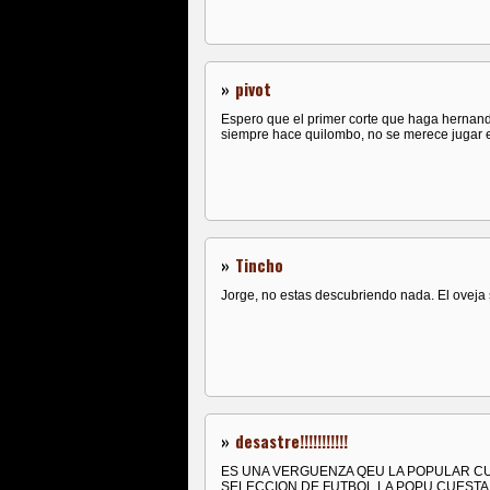
»
pivot
Espero que el primer corte que haga hernan
siempre hace quilombo, no se merece jugar e
»
Tincho
Jorge, no estas descubriendo nada. El oveja 
»
desastre!!!!!!!!!!!
ES UNA VERGUENZA QEU LA POPULAR CUEST
SELECCION DE FUTBOL LA POPU CUESTA 2