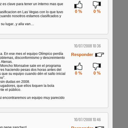
z es clave para tener un interno mas que
0 %
0 %
lasificacion en Las Vegas con lo que tuvo
cuando nosotros estamos clasificados y
 lugar...y alla van....
10/07/2008 10:36
. En ese mes el equipo Olímpico perdía
Responder
roblemas, disconformismo y descreimiento
 Atenas.
co Moncho Monsalve sale en el programa
ores haciendo pesas dos horas antes del
0 %
0 %
s que su equipo cuando dén el salto inicial
no”.
á sin dudas en 2008.
 jugadores, que ellos toquen la bola
te el público.
si encontraremos un equipo muy parecido
10/07/2008 10:46
 con pepe sanchez!