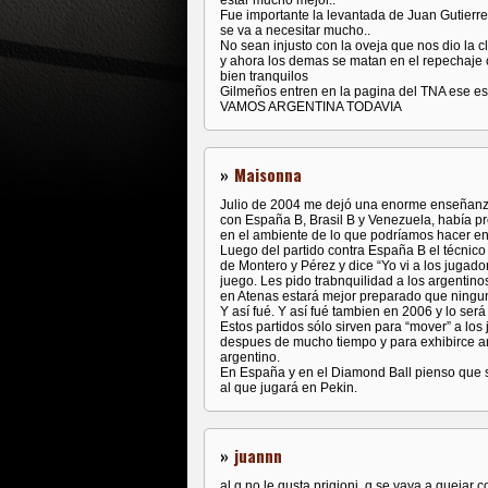
estar mucho mejor..
Fue importante la levantada de Juan Gutierre
se va a necesitar mucho..
No sean injusto con la oveja que nos dio la c
y ahora los demas se matan en el repechaje 
bien tranquilos
Gilmeños entren en la pagina del TNA ese es su
VAMOS ARGENTINA TODAVIA
»
Maisonna
Julio de 2004 me dejó una enorme enseñanza
con España B, Brasil B y Venezuela, había p
en el ambiente de lo que podríamos hacer en
Luego del partido contra España B el técni
de Montero y Pérez y dice “Yo vi a los jugad
juego. Les pido trabnquilidad a los argentino
en Atenas estará mejor preparado que ningu
Y así fué. Y así fué tambien en 2006 y lo ser
Estos partidos sólo sirven para “mover” a los
despues de mucho tiempo y para exhibirce an
argentino.
En España y en el Diamond Ball pienso que 
al que jugará en Pekin.
»
juannn
al q no le gusta prigioni, q se vaya a quejar