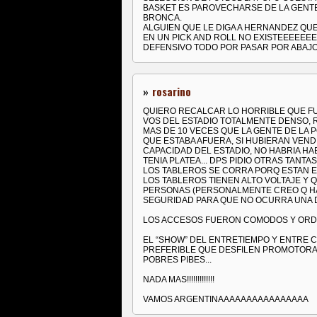
BASKET ES PAROVECHARSE DE LA GENTE
BRONCA.
ALGUIEN QUE LE DIGA A HERNANDEZ QU
EN UN PICK AND ROLL NO EXISTEEEEEEEE
DEFENSIVO TODO POR PASAR POR ABAJO
»
rosarino
QUIERO RECALCAR LO HORRIBLE QUE FUE
VOS DEL ESTADIO TOTALMENTE DENSO, R
MAS DE 10 VECES QUE LA GENTE DE LA 
QUE ESTABA AFUERA, SI HUBIERAN VEN
CAPACIDAD DEL ESTADIO, NO HABRIA HA
TENIA PLATEA... DPS PIDIO OTRAS TANT
LOS TABLEROS SE CORRA PORQ ESTAN E
LOS TABLEROS TIENEN ALTO VOLTAJE Y Q
PERSONAS (PERSONALMENTE CREO Q HA
SEGURIDAD PARA QUE NO OCURRA UNA D
LOS ACCESOS FUERON COMODOS Y OR
EL “SHOW” DEL ENTRETIEMPO Y ENTRE 
PREFERIBLE QUE DESFILEN PROMOTORA
POBRES PIBES...
NADA MAS!!!!!!!!!!!!!
VAMOS ARGENTINAAAAAAAAAAAAAAAA