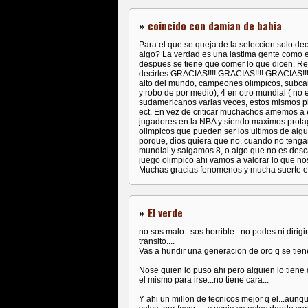
»
coincido con damian de bahia
Para el que se queja de la seleccion solo deci
algo? La verdad es una lastima gente como e
despues se tiene que comer lo que dicen. Re
decirles GRACIAS!!!! GRACIAS!!!! GRACIAS!!!
alto del mundo, campeones olimpicos, subca
y robo de por medio), 4 en otro mundial ( n
sudamericanos varias veces, estos mismos pib
ect. En vez de criticar muchachos amemos a 
jugadores en la NBA y siendo maximos protag
olimpicos que pueden ser los ultimos de alg
porque, dios quiera que no, cuando no teng
mundial y salgamos 8, o algo que no es desc
juego olimpico ahi vamos a valorar lo que no
Muchas gracias fenomenos y mucha suerte e
»
El verde
no sos malo...sos horrible...no podes ni dirigir
transito....
Vas a hundir una generacion de oro q se tien
Nose quien lo puso ahi pero alguien lo tiene 
el mismo para irse...no tiene cara...
Y ahi un millon de tecnicos mejor q el...aun