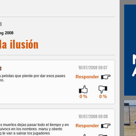
08
ng 2008
a ilusión
g
10/07/2008 09:07
las pelotas que pierde por dar esos pases
Responder
ho.
0 %
0 %
10/07/2008 09:08
s muertos dejas pasar todo el tiempo y en
Responder
equivocs en los nombres. manu y oberto
q te van a salvar los jugadores