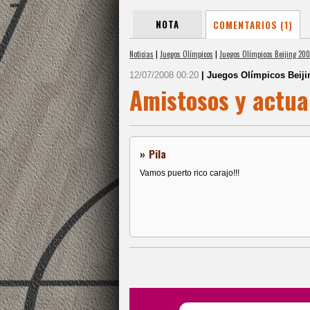
NOTA
COMENTARIOS (1)
Noticias
|
Juegos Olímpicos
|
Juegos Olímpicos Beijing 20
12/07/2008 00:20
| Juegos Olímpicos Beiji
Amistosos y actua
»
Pila
Vamos puerto rico carajo!!!