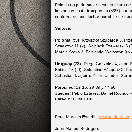
Polonia no pudo hacer sentir la altura de 
lanzamientos de tres puntos (5/26). La 
conformarse con luchar por el tercer pue
Síntesis
Polonia (59):
Krzysztof Szubarga 3, Prze
Szewczyc 11 (x), Wojciech Szawarski 6 (F
Marcin Sroka 2, Bartlomiej Woloszyn 0 y
Uruguay (73):
Diego González 4, Juan Pa
Batista 16 (FI), Sebastián Vázquez 2, Fed
Sebastián Izaguirre 2. Entrenador: Gerar
Parciales:
19-16, 28-39 y 47-56.
Jueces:
Pablo Estévez, Daniel Rodrigo y
Estadio:
Luna Park.
Foto: Marcelo Endelli –
www.endellifotogr
Juan Manuel Rodríguez