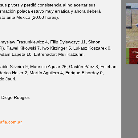
sus pivots y perdió consistencia al no acertar sus
formación polaca estuvo muy errática y ahora deberá
sto ante México (20:00 horas).
myslaw Frasunkiewicz 4, Filip Dylewczyc 11, Simón
I), Pawel Kikowski 7, Iwo Kitzinger 5, Lukasz Koszarek 0,
 Adam Lapeta 10. Entrenador: Muli Katzurin.
blo Silveira 9, Mauricio Aguiar 26, Gastón Páez 8, Esteban
erico Haller 2, Martín Aguilera 4, Enrique Elhordoy 0,
do Jauri.
 Diego Rougier.
afia.com.ar