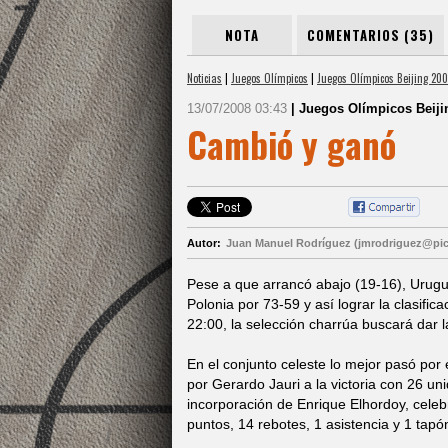
NOTA
COMENTARIOS (35)
Noticias
|
Juegos Olímpicos
|
Juegos Olímpicos Beijing 20
13/07/2008 03:43
| Juegos Olímpicos Beiji
Cambió y ganó
Autor:
Juan Manuel Rodríguez (jmrodriguez@pic
Pese a que arrancó abajo (19-16), Urugu
Polonia por 73-59 y así lograr la clasifica
22:00, la selección charrúa buscará dar l
En el conjunto celeste lo mejor pasó por 
por Gerardo Jauri a la victoria con 26 u
incorporación de Enrique Elhordoy, celeb
puntos, 14 rebotes, 1 asistencia y 1 tapó