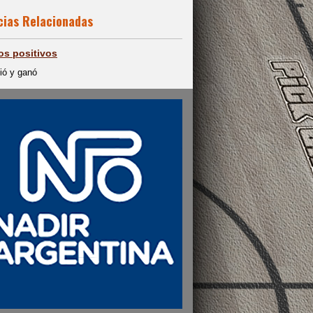
cias Relacionadas
os positivos
ó y ganó