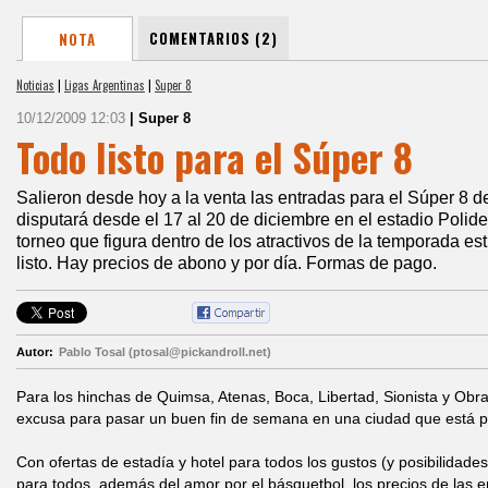
COMENTARIOS (2)
NOTA
Noticias
|
Ligas Argentinas
|
Super 8
10/12/2009 12:03
| Super 8
Todo listo para el Súper 8
Salieron desde hoy a la venta las entradas para el Súper 8 d
disputará desde el 17 al 20 de diciembre en el estadio Polide
torneo que figura dentro de los atractivos de la temporada es
listo. Hay precios de abono y por día. Formas de pago.
Autor:
Pablo Tosal (ptosal@pickandroll.net)
Para los hinchas de Quimsa, Atenas, Boca, Libertad, Sionista y Obr
excusa para pasar un buen fin de semana en una ciudad que está p
Con ofertas de estadía y hotel para todos los gustos (y posibilida
para todos, además del amor por el básquetbol, los precios de las e