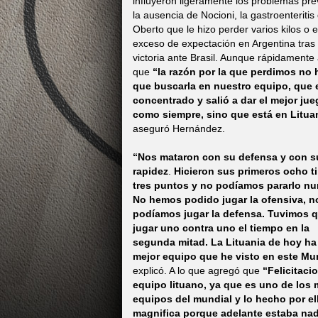
influyeron ligeramente los problemas pre
la ausencia de Nocioni, la gastroenteritis
Oberto que le hizo perder varios kilos o e
exceso de expectación en Argentina tras 
victoria ante Brasil. Aunque rápidamente 
que
“la razón por la que perdimos no 
que buscarla en nuestro equipo, que 
concentrado y salió a dar el mejor jue
como siempre, sino que está en Litua
aseguró Hernández.
“Nos mataron con su defensa y con s
rapidez
.
Hicieron sus primeros ocho ti
tres puntos y no podíamos pararlo nu
No hemos podido jugar la ofensiva, n
podíamos jugar la defensa. Tuvimos 
jugar uno contra uno el tiempo en la
segunda mitad.
La Lituania
de hoy ha 
mejor equipo que he visto en este Mun
explicó. A lo que agregó que
“F
elicitaci
equipo lituano, ya que es uno de los 
equipos
del mundial y lo hecho por el
magnifica porque adelante estaba na