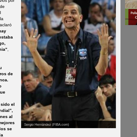
vios por
 de
l
la
aclaró
hay
estaba
go,
nia“
,
u
ros de
nca.
o
que
sido el
dial”,
ones al
mejores
Sergio Hernández (FIBA.com)
los se
da