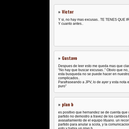
»
Victor
Y si, no hay mas excusas.. TE TENES QUE IR!
Y cuanto antes..
»
Gustavo
Despues de leer esto me queda mas que clar
“No hay que buscar excusas..” Obvio que n
esta busqueda no se puede hacer en nuestr
complicados..
Parafraseando a JPV, lo de ayer y esta nota
puro”
»
plan b
es positivo que hernandez se de cuenta que 
partido no demostro a travez de los cambios 
avasallamiento de el equipo lituano. un recor
partido para anular a scola, y la comunicacion
esto y habia un plan b .