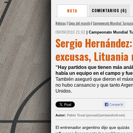
COMENTARIOS (6)
NOTA
Noticias
|
Copa del mundo
|
Campeonato Mundial Turquía
09/09/2010 21:02
| Campeonato Mundial Tu
Sergio Hernández:
excusas, Lituania
“Hay partidos que tienen más análi
había un equipo en el campo y fue
También aseguró que dieron el máxi
no hubo cansancio y que tanto Argen
Unidos.
Autor:
Pablo Tosal (ptosal@pickandroll.net)
El entrenador argentino dijo que quizás