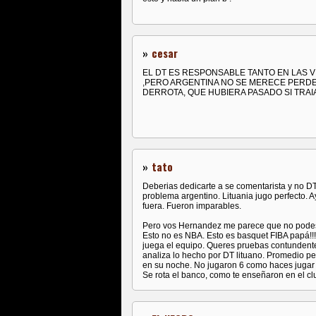
»
cesar
EL DT ES RESPONSABLE TANTO EN LAS 
,PERO ARGENTINA NO SE MERECE PERDER
DERROTA, QUE HUBIERA PASADO SI TRAIAN A 
»
tato
Deberias dedicarte a se comentarista y no DT. 
problema argentino. Lituania jugo perfecto. 
fuera. Fueron imparables.
Pero vos Hernandez me parece que no podes
Esto no es NBA. Esto es basquet FIBA papá!!!
juega el equipo. Queres pruebas contundente
analiza lo hecho por DT lituano. Promedio pe
en su noche. No jugaron 6 como haces jugar
Se rota el banco, como te enseñaron en el clu