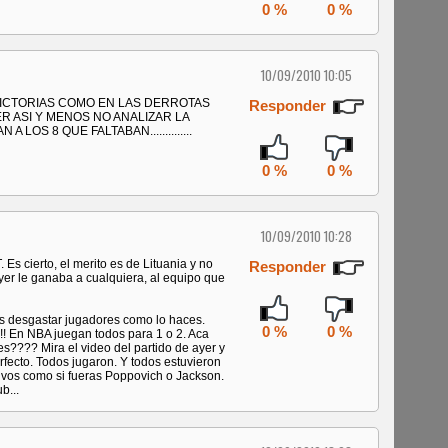
0 %
0 %
10/09/2010 10:05
VICTORIAS COMO EN LAS DERROTAS
Responder
 ASI Y MENOS NO ANALIZAR LA
LOS 8 QUE FALTABAN..............
0 %
0 %
10/09/2010 10:28
Es cierto, el merito es de Lituania y no
Responder
Ayer le ganaba a cualquiera, al equipo que
 desgastar jugadores como lo haces.
0 %
0 %
!! En NBA juegan todos para 1 o 2. Aca
s???? Mira el video del partido de ayer y
rfecto. Todos jugaron. Y todos estuvieron
 vos como si fueras Poppovich o Jackson.
b...