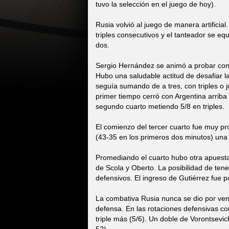
tuvo la selección en el juego de hoy).
Rusia volvió al juego de manera artificia
triples consecutivos y el tanteador se eq
dos.
Sergio Hernández se animó a probar con
Hubo una saludable actitud de desafiar l
seguía sumando de a tres, con triples o 
primer tiempo cerró con Argentina arriba 
segundo cuarto metiendo 5/8 en triples.
El comienzo del tercer cuarto fue muy pr
(43-35 en los primeros dos minutos) un
Promediando el cuarto hubo otra apuesta
de Scola y Oberto. La posibilidad de tener
defensivos. El ingreso de Gutiérrez fue 
La combativa Rusia nunca se dio por ve
defensa. En las rotaciones defensivas co
triple más (5/6). Un doble de Vorontsevic