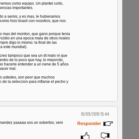
emos como equipo. Un plantel corto,
sencias importantes.
 a semis, y es mas, le hubieramos
como hizo brasil con nosotros, que nos
ico mas del monton, que gano porque tenia
oincidio en una epoca mala de otros rivales
pre digo lo mismo: la final de las
o a este mundial).
creo tampoco que sea un dt malo ni que
entro de lo poco que hay, lo mejorcito,
omo hacerle entender a un nene de 5 años
hacer mal.
 ustedes, son peor que muchos
o de la seleccion para inflarse el pecho y
10/09/2010 15:44
nandez yaaaaa sos un soberbio, veni
Responder