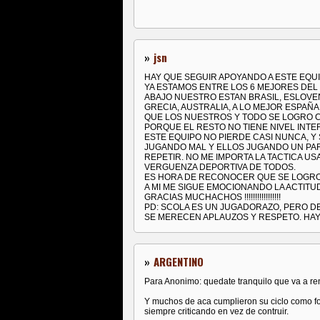
»
jsn
HAY QUE SEGUIR APOYANDO A ESTE EQUIPO!!!!
YA ESTAMOS ENTRE LOS 6 MEJORES DEL
ABAJO NUESTRO ESTAN BRASIL, ESLOVEN
GRECIA, AUSTRALIA, A LO MEJOR ESPA
QUE LOS NUESTROS Y TODO SE LOGRO 
PORQUE EL RESTO NO TIENE NIVEL INTE
ESTE EQUIPO NO PIERDE CASI NUNCA, Y 
JUGANDO MAL Y ELLOS JUGANDO UN PAR
REPETIR. NO ME IMPORTA LA TACTICA US
VERGUENZA DEPORTIVA DE TODOS.
ES HORA DE RECONOCER QUE SE LOGRO 
A MI ME SIGUE EMOCIONANDO LA ACTITU
GRACIAS MUCHACHOS !!!!!!!!!!!!!!!!!
PD: SCOLA ES UN JUGADORAZO, PERO DELF
SE MERECEN APLAUZOS Y RESPETO. HAY
»
ARGENTINO
Para Anonimo: quedate tranquilo que va a ren
Y muchos de aca cumplieron su ciclo como f
siempre criticando en vez de contruir.