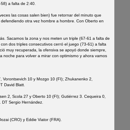
-58) a falta de 2:40.
 veces las cosas salen bien) fue retornar del minuto que
na) defendiendo otra vez hombre a hombre. Con Oberto en
s. Sacamos la zona y nos meten un triple (67-61 a falta de
e con dos triples consecutivos cerró el juego (73-61) a falta
ció muy recuperada, la ofensiva se apoyó donde siempre,
una noche para volver a mirar con optimismo y ahora vamos
, Vorontsevich 10 y Mozgo 10 (FI); Zhukanenko 2,
T David Blatt.
asen 2, Scola 27 y Oberto 10 (FI); Gutiérrez 3. Cequeira 0,
. DT Sergio Hernández.
ozai (CRO) y Eddie Viator (FRA).