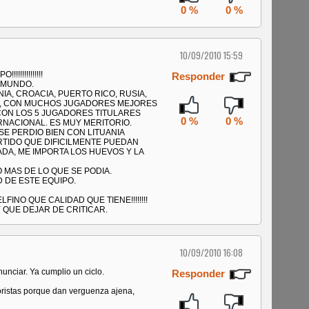
0 %
0 %
10/09/2010 15:59
!!!!!!!!!!!
Responder
 MUNDO.
IA, CROACIA, PUERTO RICO, RUSIA,
ÑA, CON MUCHOS JUGADORES MEJORES
CON LOS 5 JUGADORES TITULARES
0 %
0 %
RNACIONAL. ES MUY MERITORIO.
SE PERDIO BIEN CON LITUANIA
TIDO QUE DIFICILMENTE PUEDAN
ADA, ME IMPORTA LOS HUEVOS Y LA
MAS DE LO QUE SE PODIA.
D DE ESTE EQUIPO.
INO QUE CALIDAD QUE TIENE!!!!!!!!
 QUE DEJAR DE CRITICAR.
10/09/2010 16:08
unciar. Ya cumplio un ciclo.
Responder
oristas porque dan verguenza ajena,