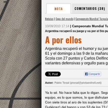
COMENTARIOS (38)
NOTA
Noticias
|
Copa del mundo
|
Campeonato Mundial Turquía
10/09/2010 17:14
| Campeonato Mundial Tu
Argentina recuperó su juego y va por el 5to p
A por ellos
Argentina recuperó el humor y su ju
61 y el domingo a las 9 de la mañana
Scola con 27 puntos y Carlos Delfin
variantes defensivas y orgullo para g
Autor:
Pablo Tosal (ptosal@pickandroll.net)
Ya lo sé. No hace falta que lo digan. Se
equipo, es lo que somos, lo que disfrut
Con siete tiros al aro de los suplentes (0
Gutiérrez) del banco y con 53 de los 73 (