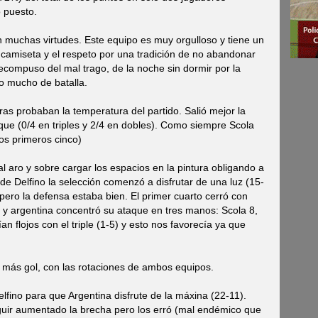
 puesto.
muchas virtudes. Este equipo es muy orgulloso y tiene un
a camiseta y el respeto por una tradición de no abandonar
compuso del mal trago, de la noche sin dormir por la
o mucho de batalla.
ras probaban la temperatura del partido. Salió mejor la
que (0/4 en triples y 2/4 en dobles). Como siempre Scola
los primeros cinco)
al aro y sobre cargar los espacios en la pintura obligando a
 de Delfino la selección comenzó a disfrutar de una luz (15-
pero la defensa estaba bien. El primer cuarto cerró con
1) y argentina concentró su ataque en tres manos: Scola 8,
n flojos con el triple (1-5) y esto nos favorecía ya que
 más gol, con las rotaciones de ambos equipos.
fino para que Argentina disfrute de la máxina (22-11).
eguir aumentado la brecha pero los erró (mal endémico que