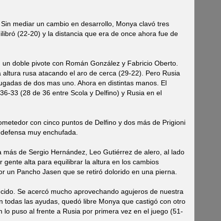
l. Sin mediar un cambio en desarrollo, Monya clavó tres
uilibró (22-20) y la distancia que era de once ahora fue de
 un doble pivote con Román González y Fabricio Oberto.
a altura rusa atacando el aro de cerca (29-22). Pero Rusia
jugadas de dos mas uno. Ahora en distintas manos. El
36-33 (28 de 36 entre Scola y Delfino) y Rusia en el
ometedor con cinco puntos de Delfino y dos más de Prigioni
a defensa muy enchufada.
 más de Sergio Hernández, Leo Gutiérrez de alero, al lado
 gente alta para equilibrar la altura en los cambios
por un Pancho Jasen que se retiró dolorido en una pierna.
ncido. Se acercó mucho aprovechando agujeros de nuestra
n todas las ayudas, quedó libre Monya que castigó con otro
h lo puso al frente a Rusia por primera vez en el juego (51-