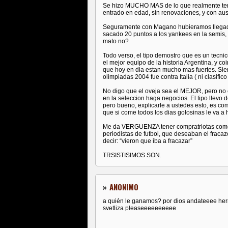
Se hizo MUCHO MAS de lo que realmente ten
entrado en edad, sin renovaciones, y con au
Seguramente con Magano hubieramos llegado
sacado 20 puntos a los yankees en la semis, 
mato no?
Todo verso, el tipo demostro que es un tecn
el mejor equipo de la historia Argentina, y c
que hoy en dia estan mucho mas fuertes. Siem
olimpiadas 2004 fue contra Italia ( ni clasific
No digo que el oveja sea el MEJOR, pero no 
en la seleccion haga negocios. El tipo llevo d
pero bueno, explicarle a ustedes esto, es c
que si come todos los dias golosinas le va a 
Me da VERGUENZA tener compratriotas como
periodistas de futbol, que deseaban el fracaz
decir: “vieron que iba a fracazar”
TRSISTISIMOS SON.
»
ANONIMO
a quién le ganamos? por dios andateeee her
svetliza pleaseeeeeeeeee