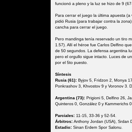
funcionó a pleno y la luz se hizo de 9 (67
Para cerrar el juego la última apuesta (a
pidió Rusia (para trabajar contra la zo
cancha para cerrar el juego.
Pero mandinga tenía reservado un tiro má
1.57). Allí el héroe fue Carlos Delfino qu
de 50 segundos. La defensa argentina lu
pero el orgullo sigue intacto. Luces de 
por el 5to puesto.
Síntesis
Rusia (61):
Byjov 5, Fridzon 2, Monya 17
Ponkrashov 3, Khvostov 9 y Voronov 3. D
Argentina (73):
Prigioni 5, Delfino 26, J
Quinteros 0, González 0 y Kammerichs 0
Parciales:
11-15, 33-36 y 52-54.
Árbitros:
Anthony Jordan (USA), Srdan D
Estadio:
Sinan Erdem Spor Salonu.