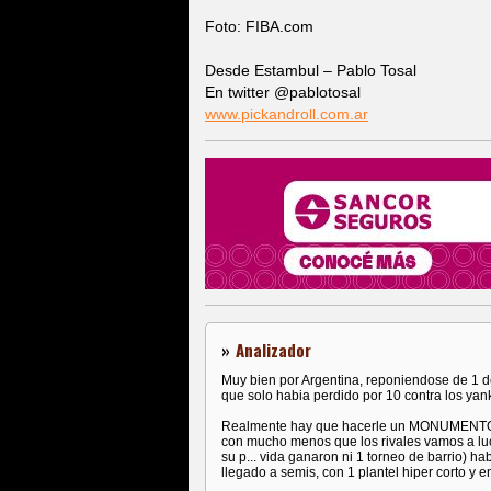
Foto: FIBA.com
Desde Estambul – Pablo Tosal
En twitter @pablotosal
www.pickandroll.com.ar
»
Analizador
Muy bien por Argentina, reponiendose de 1 d
que solo habia perdido por 10 contra los yan
Realmente hay que hacerle un MONUMENTO a
con mucho menos que los rivales vamos a luc
su p... vida ganaron ni 1 torneo de barrio) h
llegado a semis, con 1 plantel hiper corto y 