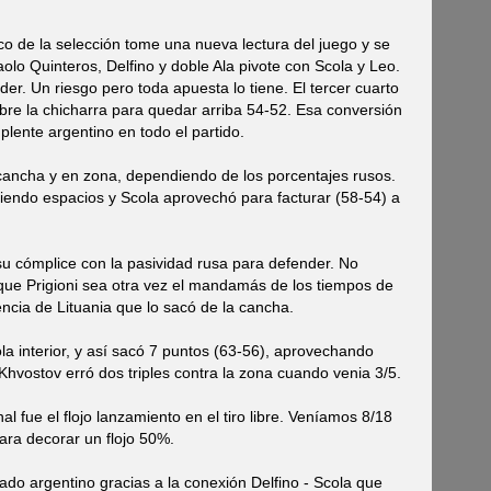
co de la selección tome una nueva lectura del juego y se
o Quinteros, Delfino y doble Ala pivote con Scola y Leo.
er. Un riesgo pero toda apuesta lo tiene. El tercer cuarto
obre la chicharra para quedar arriba 54-52. Esa conversión
plente argentino en todo el partido.
n cancha y en zona, dependiendo de los porcentajes rusos.
iendo espacios y Scola aprovechó para facturar (58-54) a
su cómplice con la pasividad rusa para defender. No
que Prigioni sea otra vez el mandamás de los tiempos de
encia de Lituania que lo sacó de la cancha.
a interior, y así sacó 7 puntos (63-56), aprovechando
hvostov erró dos triples contra la zona cuando venia 3/5.
al fue el flojo lanzamiento en el tiro libre. Veníamos 8/18
ara decorar un flojo 50%.
ado argentino gracias a la conexión Delfino - Scola que