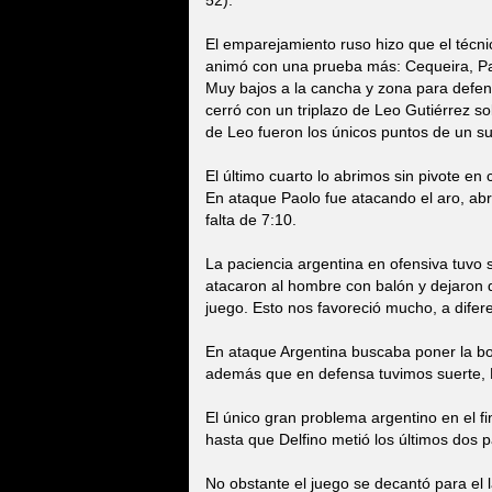
52).
El emparejamiento ruso hizo que el técni
animó con una prueba más: Cequeira, Paol
Muy bajos a la cancha y zona para defend
cerró con un triplazo de Leo Gutiérrez s
de Leo fueron los únicos puntos de un su
El último cuarto lo abrimos sin pivote e
En ataque Paolo fue atacando el aro, abr
falta de 7:10.
La paciencia argentina en ofensiva tuvo 
atacaron al hombre con balón y dejaron 
juego. Esto nos favoreció mucho, a difer
En ataque Argentina buscaba poner la bol
además que en defensa tuvimos suerte, K
El único gran problema argentino en el fin
hasta que Delfino metió los últimos dos p
No obstante el juego se decantó para el l