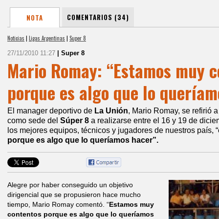
COMENTARIOS (34)
NOTA
Noticias
|
Ligas Argentinas
|
Super 8
27/11/2010 11:27
| Super 8
Mario Romay: “Estamos muy c
porque es algo que lo queríam
El manager deportivo de
La Unión
, Mario Romay, se refirió
como sede del
Súper 8
a realizarse entre el 16 y 19 de dicie
los mejores equipos, técnicos y jugadores de nuestros país, “
porque es algo que lo queríamos hacer”.
Alegre por haber conseguido un objetivo
dirigencial que se propusieron hace mucho
tiempo, Mario Romay comentó. “
Estamos muy
contentos porque es algo que lo queríamos