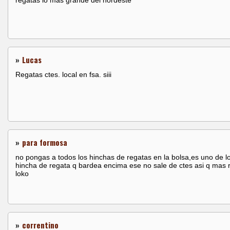
regatas lo mas grande del nordeste
»
Lucas
Regatas ctes. local en fsa. siii
»
para formosa
no pongas a todos los hinchas de regatas en la bolsa,es uno de l
hincha de regata q bardea encima ese no sale de ctes asi q mas 
loko
»
correntino