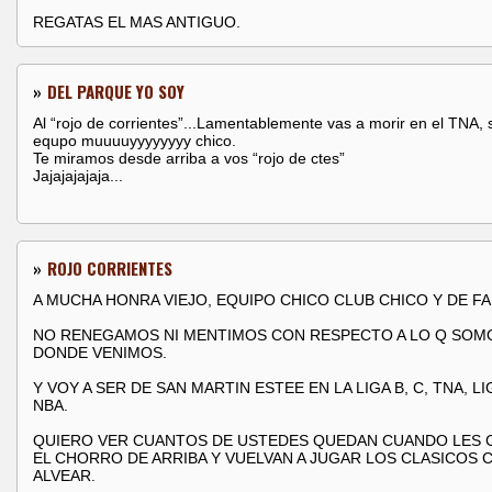
REGATAS EL MAS ANTIGUO.
»
DEL PARQUE YO SOY
Al “rojo de corrientes”...Lamentablemente vas a morir en el TNA, 
equpo muuuuyyyyyyyy chico.
Te miramos desde arriba a vos “rojo de ctes”
Jajajajajaja...
»
ROJO CORRIENTES
A MUCHA HONRA VIEJO, EQUIPO CHICO CLUB CHICO Y DE FA
NO RENEGAMOS NI MENTIMOS CON RESPECTO A LO Q SOMO
DONDE VENIMOS.
Y VOY A SER DE SAN MARTIN ESTEE EN LA LIGA B, C, TNA, LI
NBA.
QUIERO VER CUANTOS DE USTEDES QUEDAN CUANDO LES
EL CHORRO DE ARRIBA Y VUELVAN A JUGAR LOS CLASICOS 
ALVEAR.