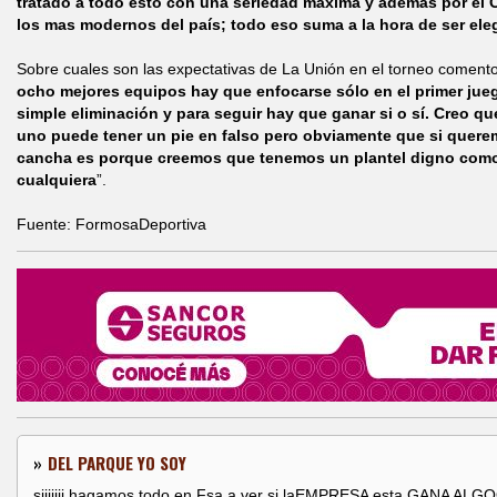
tratado a todo esto con una seriedad máxima y además por el 
los mas modernos del país; todo eso suma a la hora de ser ele
Sobre cuales son las expectativas de La Unión en el torneo coment
ocho mejores equipos hay que enfocarse sólo en el primer jueg
simple eliminación y para seguir hay que ganar si o sí. Creo que
uno puede tener un pie en falso pero obviamente que si quere
cancha es porque creemos que tenemos un plantel digno como
cualquiera
”.
Fuente: FormosaDeportiva
»
DEL PARQUE YO SOY
siiiiiii hagamos todo en Fsa a ver si laEMPRESA esta GANA A