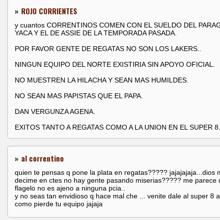
»
ROJO CORRIENTES
y cuantos CORRENTINOS COMEN CON EL SUELDO DEL PARA
YACA Y EL DE ASSIE DE LA TEMPORADA PASADA.
POR FAVOR GENTE DE REGATAS NO SON LOS LAKERS..
NINGUN EQUIPO DEL NORTE EXISTIRIA SIN APOYO OFICIAL.
NO MUESTREN LA HILACHA Y SEAN MAS HUMILDES.
NO SEAN MAS PAPISTAS QUE EL PAPA.
DAN VERGUNZA AGENA.
EXITOS TANTO A REGATAS COMO A LA UNION EN EL SUPER 8
»
al correntino
quien te pensas q pone la plata en regatas????? jajajajaja...dios m
decime en ctes no hay gente pasando miserias????? me parece 
flagelo no es ajeno a ninguna pcia..
y no seas tan envidioso q hace mal che ... venite dale al super 8 a
como pierde tu equipo jajaja