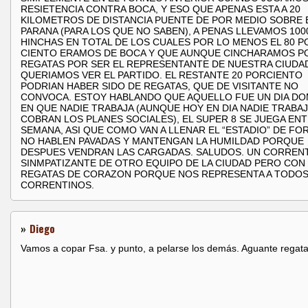
RESIETENCIA CONTRA BOCA, Y ESO QUE APENAS ESTA A 20
KILOMETROS DE DISTANCIA PUENTE DE POR MEDIO SOBRE 
PARANA (PARA LOS QUE NO SABEN), A PENAS LLEVAMOS 100
HINCHAS EN TOTAL DE LOS CUALES POR LO MENOS EL 80 P
CIENTO ERAMOS DE BOCA Y QUE AUNQUE CINCHARAMOS P
REGATAS POR SER EL REPRESENTANTE DE NUESTRA CIUDA
QUERIAMOS VER EL PARTIDO. EL RESTANTE 20 PORCIENTO
PODRIAN HABER SIDO DE REGATAS, QUE DE VISITANTE NO
CONVOCA. ESTOY HABLANDO QUE AQUELLO FUE UN DIA D
EN QUE NADIE TRABAJA (AUNQUE HOY EN DIA NADIE TRABAJ
COBRAN LOS PLANES SOCIALES), EL SUPER 8 SE JUEGA EN
SEMANA, ASI QUE COMO VAN A LLENAR EL “ESTADIO” DE FO
NO HABLEN PAVADAS Y MANTENGAN LA HUMILDAD PORQUE
DESPUES VENDRAN LAS CARGADAS. SALUDOS. UN CORREN
SINMPATIZANTE DE OTRO EQUIPO DE LA CIUDAD PERO CON
REGATAS DE CORAZON PORQUE NOS REPRESENTA A TODOS
CORRENTINOS.
»
Diego
Vamos a copar Fsa. y punto, a pelarse los demás. Aguante regata