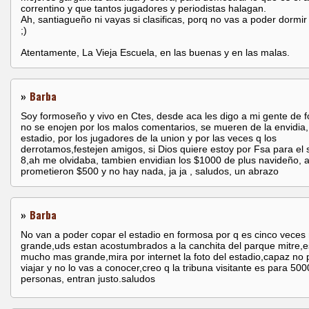
correntino y que tantos jugadores y periodistas halagan.
Ah, santiagueño ni vayas si clasificas, porq no vas a poder dormir 
;)
Atentamente, La Vieja Escuela, en las buenas y en las malas.
»
Barba
Soy formoseño y vivo en Ctes, desde aca les digo a mi gente de 
no se enojen por los malos comentarios, se mueren de la envidia,
estadio, por los jugadores de la union y por las veces q los
derrotamos,festejen amigos, si Dios quiere estoy por Fsa para el 
8,ah me olvidaba, tambien envidian los $1000 de plus navideño, 
prometieron $500 y no hay nada, ja ja , saludos, un abrazo
»
Barba
No van a poder copar el estadio en formosa por q es cinco veces
grande,uds estan acostumbrados a la canchita del parque mitre,e
mucho mas grande,mira por internet la foto del estadio,capaz no
viajar y no lo vas a conocer,creo q la tribuna visitante es para 500
personas, entran justo.saludos