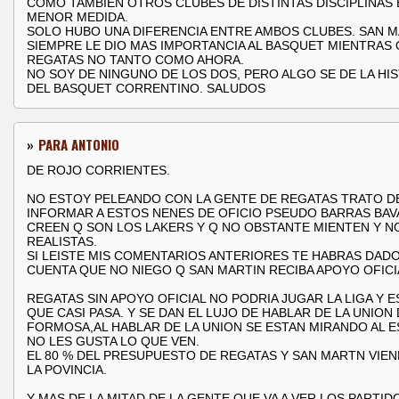
COMO TAMBIEN OTROS CLUBES DE DISTINTAS DISCIPLINAS 
MENOR MEDIDA.
SOLO HUBO UNA DIFERENCIA ENTRE AMBOS CLUBES. SAN M
SIEMPRE LE DIO MAS IMPORTANCIA AL BASQUET MIENTRAS
REGATAS NO TANTO COMO AHORA.
NO SOY DE NINGUNO DE LOS DOS, PERO ALGO SE DE LA HI
DEL BASQUET CORRENTINO. SALUDOS
»
PARA ANTONIO
DE ROJO CORRIENTES.
NO ESTOY PELEANDO CON LA GENTE DE REGATAS TRATO D
INFORMAR A ESTOS NENES DE OFICIO PSEUDO BARRAS BAV
CREEN Q SON LOS LAKERS Y Q NO OBSTANTE MIENTEN Y N
REALISTAS.
SI LEISTE MIS COMENTARIOS ANTERIORES TE HABRAS DAD
CUENTA QUE NO NIEGO Q SAN MARTIN RECIBA APOYO OFICI
REGATAS SIN APOYO OFICIAL NO PODRIA JUGAR LA LIGA Y E
QUE CASI PASA. Y SE DAN EL LUJO DE HABLAR DE LA UNION
FORMOSA,AL HABLAR DE LA UNION SE ESTAN MIRANDO AL E
NO LES GUSTA LO QUE VEN.
EL 80 % DEL PRESUPUESTO DE REGATAS Y SAN MARTN VIEN
LA POVINCIA.
Y MAS DE LA MITAD DE LA GENTE QUE VA A VER LOS PARTID