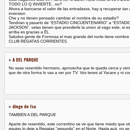
TODO LO Q INVIERTE...no?
Ahora a bancarse el valor de las entradasss, hay q recuperar tan
inversion.
Che y no tienen pensado cambiar el nombre de su estadio?
Tendrian q pasarlo de “ESTADIO CINCUENTENARIO” a “ESTADI
JACKSON”, velas tienen que prenderle la union al vago este, si e
arriba es gracias a ÉL.
Saludos gente de Formosa el mas grande del norte tiene nombre
CLUB REGATAS CORRIENTES.
»
A DEL PARQUE
No seas resentido hermano, aprovecha que te queda cerca y veni
que de otra forma lo vas a ver por TV. Vos tenes al Yacare y ni co
»
diego de fsa
TAMBIEN A DEL PARQUE
Aparte de resentido, este correntino se ve que tiene miedo que ot
equipo lo deje a Regatas “segundo” en el Norte. Hasta acá, no se 