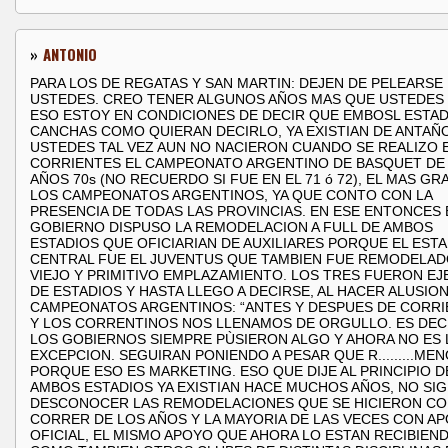
»
ANTONIO
PARA LOS DE REGATAS Y SAN MARTIN: DEJEN DE PELEARSE
USTEDES. CREO TENER ALGUNOS AÑOS MAS QUE USTEDES
ESO ESTOY EN CONDICIONES DE DECIR QUE EMBOSL ESTAD
CANCHAS COMO QUIERAN DECIRLO, YA EXISTIAN DE ANTAÑ
USTEDES TAL VEZ AUN NO NACIERON CUANDO SE REALIZO 
CORRIENTES EL CAMPEONATO ARGENTINO DE BASQUET DE
AÑOS 70s (NO RECUERDO SI FUE EN EL 71 ó 72), EL MAS GR
LOS CAMPEONATOS ARGENTINOS, YA QUE CONTO CON LA
PRESENCIA DE TODAS LAS PROVINCIAS. EN ESE ENTONCES 
GOBIERNO DISPUSO LA REMODELACION A FULL DE AMBOS
ESTADIOS QUE OFICIARIAN DE AUXILIARES PORQUE EL ESTA
CENTRAL FUE EL JUVENTUS QUE TAMBIEN FUE REMODELAD
VIEJO Y PRIMITIVO EMPLAZAMIENTO. LOS TRES FUERON E
DE ESTADIOS Y HASTA LLEGO A DECIRSE, AL HACER ALUSION
CAMPEONATOS ARGENTINOS: “ANTES Y DESPUES DE CORRI
Y LOS CORRENTINOS NOS LLENAMOS DE ORGULLO. ES DEC
LOS GOBIERNOS SIEMPRE PÙSIERON ALGO Y AHORA NO ES 
EXCEPCION. SEGUIRAN PONIENDO A PESAR QUE R.........ME
PORQUE ESO ES MARKETING. ESO QUE DIJE AL PRINCIPIO D
AMBOS ESTADIOS YA EXISTIAN HACE MUCHOS AÑOS, NO SIG
DESCONOCER LAS REMODELACIONES QUE SE HICIERON CO
CORRER DE LOS AÑOS Y LA MAYORIA DE LAS VECES CON A
OFICIAL, EL MISMO APOYO QUE AHORA LO ESTAN RECIBIEND