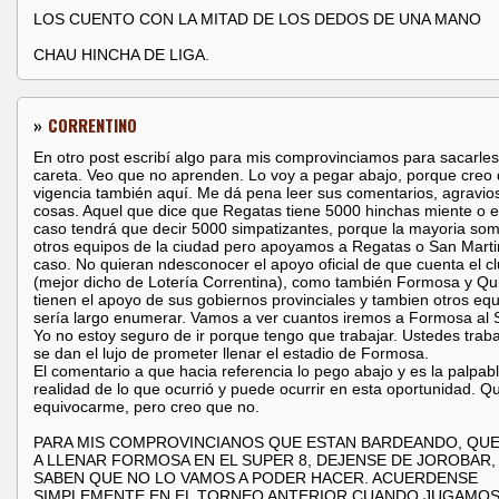
LOS CUENTO CON LA MITAD DE LOS DEDOS DE UNA MANO
CHAU HINCHA DE LIGA.
»
CORRENTINO
En otro post escribí algo para mis comprovinciamos para sacarles
careta. Veo que no aprenden. Lo voy a pegar abajo, porque creo 
vigencia también aquí. Me dá pena leer sus comentarios, agravios
cosas. Aquel que dice que Regatas tiene 5000 hinchas miente o 
caso tendrá que decir 5000 simpatizantes, porque la mayoria so
otros equipos de la ciudad pero apoyamos a Regatas o San Marti
caso. No quieran ndesconocer el apoyo oficial de que cuenta el c
(mejor dicho de Lotería Correntina), como también Formosa y Q
tienen el apoyo de sus gobiernos provinciales y tambien otros eq
sería largo enumerar. Vamos a ver cuantos iremos a Formosa al 
Yo no estoy seguro de ir porque tengo que trabajar. Ustedes trab
se dan el lujo de prometer llenar el estadio de Formosa.
El comentario a que hacia referencia lo pego abajo y es la palpab
realidad de lo que ocurrió y puede ocurrir en esta oportunidad. Qu
equivocarme, pero creo que no.
PARA MIS COMPROVINCIANOS QUE ESTAN BARDEANDO, QU
A LLENAR FORMOSA EN EL SUPER 8, DEJENSE DE JOROBAR, 
SABEN QUE NO LO VAMOS A PODER HACER. ACUERDENSE
SIMPLEMENTE EN EL TORNEO ANTERIOR CUANDO JUGAMOS