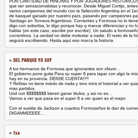
POR CANTIDAD DE HINCHAS Y POR JUGADORES HISTÓRICOS.
que ser sensacionalistas y reconocer. Desde Miguel Cortijo, antes
varios campeones del mundo con la Selección Argentina en el 1e
de basquet ganado por nuestro país, pasando por campeones pa
Santiago en Torneos Argentinos. Corrientes y Formosa no lo tiene
digo con soberbia, lo digo porque hay q marcar diferencias y no h
hablar (en este caso, escribir por escribir). Un saludo a formoseñ
correntinos. La verdad no debe molestar a nadie. El resto de la hi
seguirá escribiendo. Hasta aquí eso marca la historia.
»
DEL PARQUE YO SOY
A los hermanos de Formosa que ignorantes son xfavor...
El gobierno pone guita Para su super 8 para tapar con algo la mis
hay en su provincia. DENSE CUENTA!!!!!
Y Re6tas no tiene miedo de nada y sino mira el historial a ver qu
mas partidos.
Usd con $$$$$$$$ kieren ganar titulos, y asi no es....
Vamos a ver que pasa en el super 8 a ver quien es el mejor.
Con el suelde de Jackson a cuantos Formoseños le dan de comer
DIGANMEEEEE....
»
fsa