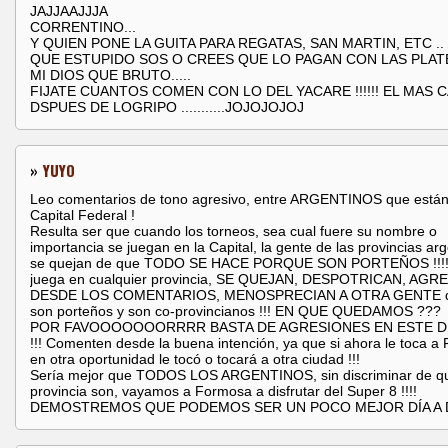
JAJJAAJJJA
CORRENTINO...
Y QUIEN PONE LA GUITA PARA REGATAS, SAN MARTIN, ETC ..
QUE ESTUPIDO SOS O CREES QUE LO PAGAN CON LAS PLATE
MI DIOS QUE BRUTO.....
FIJATE CUANTOS COMEN CON LO DEL YACARE !!!!!! EL MAS 
DSPUES DE LOGRIPO ...........JOJOJOJOJ
»
YUYO
Leo comentarios de tono agresivo, entre ARGENTINOS que están 
Capital Federal !
Resulta ser que cuando los torneos, sea cual fuere su nombre o
importancia se juegan en la Capital, la gente de las provincias ar
se quejan de que TODO SE HACE PORQUE SON PORTEÑOS !!!!!!
juega en cualquier provincia, SE QUEJAN, DESPOTRICAN, AGR
DESDE LOS COMENTARIOS, MENOSPRECIAN A OTRA GENTE q
son porteños y son co-provincianos !!! EN QUE QUEDAMOS ???
POR FAVOOOOOOORRRR BASTA DE AGRESIONES EN ESTE 
!!! Comenten desde la buena intención, ya que si ahora le toca a
en otra oportunidad le tocó o tocará a otra ciudad !!!
Sería mejor que TODOS LOS ARGENTINOS, sin discriminar de q
provincia son, vayamos a Formosa a disfrutar del Super 8 !!!!
DEMOSTREMOS QUE PODEMOS SER UN POCO MEJOR DÍA A DÍA