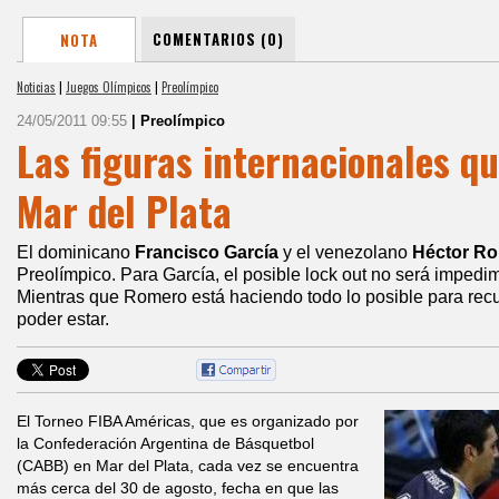
COMENTARIOS (0)
NOTA
Noticias
|
Juegos Olímpicos
|
Preolímpico
24/05/2011 09:55
| Preolímpico
Las figuras internacionales q
Mar del Plata
El dominicano
Francisco García
y el venezolano
Héctor R
Preolímpico. Para García, el posible lock out no será impedi
Mientras que Romero está haciendo todo lo posible para rec
poder estar.
El Torneo FIBA Américas, que es organizado por
la Confederación Argentina de Básquetbol
(CABB) en Mar del Plata, cada vez se encuentra
más cerca del 30 de agosto, fecha en que las