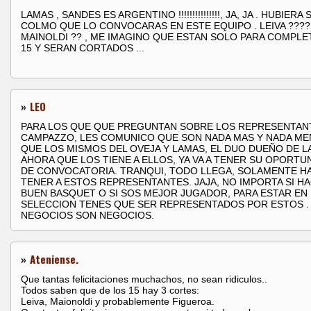
LAMAS , SANDES ES ARGENTINO !!!!!!!!!!!!!!!, JA, JA . HUBIERA 
COLMO QUE LO CONVOCARAS EN ESTE EQUIPO . LEIVA ???? 
MAINOLDI ?? , ME IMAGINO QUE ESTAN SOLO PARA COMPLE
15 Y SERAN CORTADOS ...
»
LEO
PARA LOS QUE QUE PREGUNTAN SOBRE LOS REPRESENTAN
CAMPAZZO, LES COMUNICO QUE SON NADA MAS Y NADA M
QUE LOS MISMOS DEL OVEJA Y LAMAS, EL DUO DUEÑO DE LA
AHORA QUE LOS TIENE A ELLOS, YA VA A TENER SU OPORTU
DE CONVOCATORIA. TRANQUI, TODO LLEGA, SOLAMENTE H
TENER A ESTOS REPRESENTANTES. JAJA, NO IMPORTA SI H
BUEN BASQUET O SI SOS MEJOR JUGADOR, PARA ESTAR EN 
SELECCION TENES QUE SER REPRESENTADOS POR ESTOS .
NEGOCIOS SON NEGOCIOS.
»
Ateniense.
Que tantas felicitaciones muchachos, no sean ridiculos..
Todos saben que de los 15 hay 3 cortes:
Leiva, Maionoldi y probablemente Figueroa.