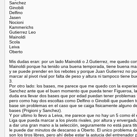
Sanchez
Ginobili
Delfino
Jasen
Nocioni
Kammerichs
Gutierrez Leo
Mainoldi
Scola
Leiva
Oberto
Mis dudas eran: por un lado Mainoldi o J.Gutierrez, me quedo co
Mainoldi porque ha tenido una buena temporada, tiene buena ma
y se puede prender en los rebotes y porque Juan Gutierrez no p
marcar al pivot rival por falta de peso y altura ni tampoco tiene bu
3.
Por otro lado: los bases, me parece que me quedo con la experie
Sanchez ante que el buen momento que pueda tener Figueroa, la
duda era llevar dos bases que por edad puedan tener problemas f
pero como hay dos escoltas como Delfino o Ginobili que pueden t
base sin problemas en el caso que se caiga fisicamente alguno de
bases (Prigioni y Sanchez).
Y por ultimo lo llevo a Leiva, me parece que no hay un 5 como él 
Liga que pueda marcar a los pivots rivales, por altura y envergadu
a dar una gran mano a la selección, seguramente no está para tit
le puede dar minutos de descanso a Oberto. El unico problema d
son los tiros libres, pero ahí debe estar la astucia del entrenador 