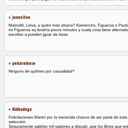
»
juancitoo
Mainoldi, Leiva, y quién más afuera? Kamerichs, Figueroa o Paol
mi Figueroa xq tendría pocos minutos y cualq cosa tiene alternati
escoltas q pueden jguar de base.
»
peñarolense
Ninguno de quilmes por casualidad?
»
Kidbodega
Felicitaciones Martin por la merecida chance de ser parte de esta
selecciòn.
Seguramente saldràn mil salames a discutir, que los libres que es