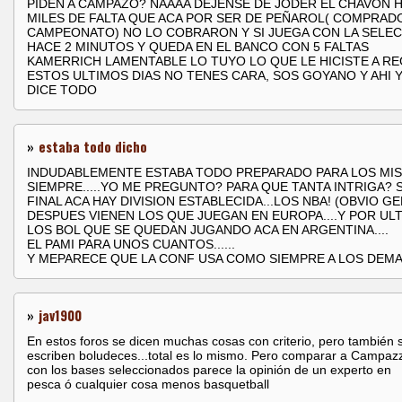
PIDEN A CAMPAZO? NAAAA DEJENSE DE JODER EL CHAVON 
MILES DE FALTA QUE ACA POR SER DE PEÑAROL( COMPRAD
CAMPEONATO) NO LO COBRARON Y SI JUEGA CON LA SELE
HACE 2 MINUTOS Y QUEDA EN EL BANCO CON 5 FALTAS
KAMERRICH LAMENTABLE LO TUYO LO QUE LE HICISTE A R
ESTOS ULTIMOS DIAS NO TENES CARA, SOS GOYANO Y AHI Y
DICE TODO
»
estaba todo dicho
INDUDABLEMENTE ESTABA TODO PREPARADO PARA LOS MI
SIEMPRE.....YO ME PREGUNTO? PARA QUE TANTA INTRIGA? S
FINAL ACA HAY DIVISION ESTABLECIDA...LOS NBA! (OBVIO GE
DESPUES VIENEN LOS QUE JUEGAN EN EUROPA....Y POR UL
LOS BOL QUE SE QUEDAN JUGANDO ACA EN ARGENTINA....
EL PAMI PARA UNOS CUANTOS......
Y MEPARECE QUE LA CONF USA COMO SIEMPRE A LOS DEM
»
jav1900
En estos foros se dicen muchas cosas con criterio, pero también 
escriben boludeces...total es lo mismo. Pero comparar a Campaz
con los bases seleccionados parece la opinión de un experto en
pesca ó cualquier cosa menos basquetball