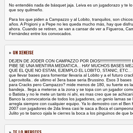
No entendés nada de básquet jaja. Leiva es un jugadorazo y te lo
que soy quilmeño.
Para los que piden a Campazzo y al Lobito, tranquilos, son chico
años. A Prigioni y a Pepe no les queda mucho más, hay que disfru
ahora. Cuando se retiren, se van a cansar de ver a Figueroa, C
Fernández entre los convocados.
»
UN XENEISE
DEJEN DE JODER CON CAMPAZZO POR DIOS!!!!!!!!!!!!!!!!!!!!!!!!!!
PIBE SE UNA MENTIRA MEDIATICA... HAY MUCHOS BASES M
QUE EL QUE NO ESTAN, EJEMPLO EL LOBITO, STANIC, ETC... s
que llevar bases para fomentar llevaria al Lobito y a el futuro crac
Laprovitolla.. de ultimo el 3era base seria Brussino. Esos 3 bases
para Cracks pero Campazzo? mide menos de 180, su fuerte es la
bandeja.. llega a meterse a la zona y se topa con un jugador co
o Batista y no le mete un tanto ni ahi, es mas creo que se achicari
Banco la convocatoria de todos los jugadores, un genio lamas se 
arregla siempre con cualquier equipo. Ya lo demostro con el Ben 
2007 con jugadores de 2da linea casi le saca a Boca el campeon
Julito yo te banco ojala le cierres la boca a los pinguinos de que
»
TE LO MERECES