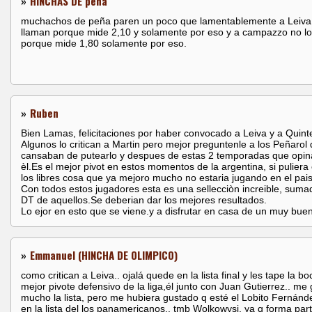
»
HINCHAS DE peña
muchachos de peña paren un poco que lamentablemente a Leiva
llaman porque mide 2,10 y solamente por eso y a campazzo no lo
porque mide 1,80 solamente por eso.
»
Ruben
Bien Lamas, felicitaciones por haber convocado a Leiva y a Quint
Algunos lo critican a Martin pero mejor preguntenle a los Peñarol
cansaban de putearlo y despues de estas 2 temporadas que opin
èl.Es el mejor pivot en estos momentos de la argentina, si puliera e
los libres cosa que ya mejoro mucho no estaria jugando en el pais
Con todos estos jugadores esta es una sellecciòn increible, suma
DT de aquellos.Se deberian dar los mejores resultados.
Lo ejor en esto que se viene.y a disfrutar en casa de un muy bue
»
Emmanuel (HINCHA DE OLIMPICO)
como critican a Leiva.. ojalá quede en la lista final y les tape la bo
mejor pivote defensivo de la liga,él junto con Juan Gutierrez.. me
mucho la lista, pero me hubiera gustado q esté el Lobito Fernánd
en la lista del los panamericanos.. tmb Wolkowysi, ya q forma part