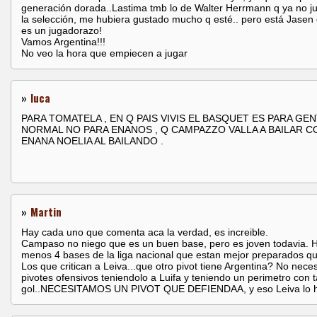
generación dorada..Lastima tmb lo de Walter Herrmann q ya no j
la selección, me hubiera gustado mucho q esté.. pero está Jasen
es un jugadorazo!
Vamos Argentina!!!
No veo la hora que empiecen a jugar
»
luca
PARA TOMATELA , EN Q PAIS VIVIS EL BASQUET ES PARA GE
NORMAL NO PARA ENANOS , Q CAMPAZZO VALLA A BAILAR C
ENANA NOELIA AL BAILANDO .
»
Martin
Hay cada uno que comenta aca la verdad, es increible.
Campaso no niego que es un buen base, pero es joven todavia. H
menos 4 bases de la liga nacional que estan mejor preparados qu
Los que critican a Leiva...que otro pivot tiene Argentina? No nece
pivotes ofensivos teniendolo a Luifa y teniendo un perimetro con 
gol..NECESITAMOS UN PIVOT QUE DEFIENDAA, y eso Leiva lo 