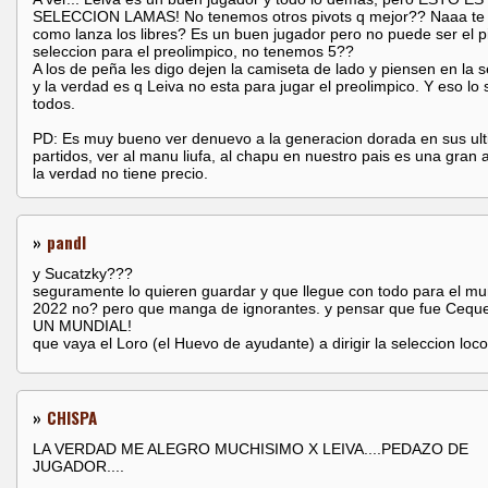
SELECCION LAMAS! No tenemos otros pivots q mejor?? Naaa te f
como lanza los libres? Es un buen jugador pero no puede ser el pi
seleccion para el preolimpico, no tenemos 5??
A los de peña les digo dejen la camiseta de lado y piensen en la s
y la verdad es q Leiva no esta para jugar el preolimpico. Y eso l
todos.
PD: Es muy bueno ver denuevo a la generacion dorada en sus ul
partidos, ver al manu liufa, al chapu en nuestro pais es una gran a
la verdad no tiene precio.
»
pandl
y Sucatzky???
seguramente lo quieren guardar y que llegue con todo para el mu
2022 no? pero que manga de ignorantes. y pensar que fue Cequei
UN MUNDIAL!
que vaya el Loro (el Huevo de ayudante) a dirigir la seleccion loco
»
CHISPA
LA VERDAD ME ALEGRO MUCHISIMO X LEIVA....PEDAZO DE
JUGADOR....