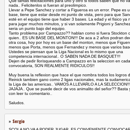
Que tantas felicitaciones para uno y otro si todos saben que no va
nada.. Felicitenlos si fueran al preolimpico.
Llevar a Pepe Sanchez y cortar a Figueroa es un error. Pepe es 
base, tiene que estar desde mi punto de vista, pero para que Sa
esté en el equipo tiene que haber 3 bases. La edad y el fisico ya 
para jugar muchos minutos, y si van solamente Prigioni y Sanche
seria un punto bajo del equipo.
Tanto problema por Campazzo?? hablan como si fuera Stockton o
quien.. ES UN BASE DEL MONTON!!! De aca a 2 años podran de
otra cosa, hoy por hoy es un base del monton, menos que Figuer
menos que Porta, menos que Fernandez y menos que varios bas
Ustedes se piensan que la Liga Nacional es lo mismo que una
competencia internacional.. O SABEN NADA DE BASQUET!!!
Dejen de pedir llorisqueando a Campazzo en la seleccion en cad
convocatoria, SON REALMENTE RIDICULOS!!
Muy buena la reflexion que hace el que nombra todos los logros d
Reinick tambien gano como 2 ligas nacionales, mas la sudameri
la Liga de las americas.. VAMOS A LLEVARLO A LA SELECCION!!
JAJAJA.. Que se puede decir de vos animalito del señor?? Basta 
con leer tu comentario..
Saludos.
»
Sergio
SCOLA NO VA A PODER JUGAR, ES CONVENIENTE CONVOCA