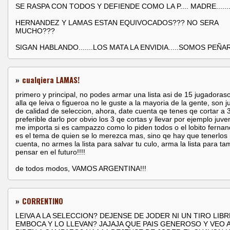
SE RASPA CON TODOS Y DEFIENDE COMO LA P.... MADRE......
HERNANDEZ Y LAMAS ESTAN EQUIVOCADOS??? NO SERA
MUCHO???
SIGAN HABLANDO.......LOS MATA LA ENVIDIA.....SOMOS PEÑAR
»
cualqiera LAMAS!
primero y principal, no podes armar una lista asi de 15 jugadoras
alla qe leiva o figueroa no le guste a la mayoria de la gente, son 
de calidad de seleccion, ahora, date cuenta qe tenes qe cortar a 
preferible darlo por obvio los 3 qe cortas y llevar por ejemplo juve
me importa si es campazzo como lo piden todos o el lobito fernan
es el tema de quien se lo merezca mas, sino qe hay que tenerlos
cuenta, no armes la lista para salvar tu culo, arma la lista para t
pensar en el futuro!!!!
de todos modos, VAMOS ARGENTINA!!!
»
CORRENTINO
LEIVA A LA SELECCION? DEJENSE DE JODER NI UN TIRO LIBR
EMBOCA Y LO LLEVAN? JAJAJA QUE PAIS GENEROSO Y VEO 