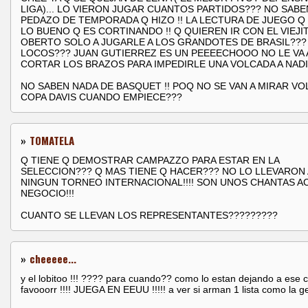
LIGA)... LO VIERON JUGAR CUANTOS PARTIDOS??? NO SABE
PEDAZO DE TEMPORADA Q HIZO !! LA LECTURA DE JUEGO Q 
LO BUENO Q ES CORTINANDO !! Q QUIEREN IR CON EL VIEJI
OBERTO SOLO A JUGARLE A LOS GRANDOTES DE BRASIL???
LOCOS??? JUAN GUTIERREZ ES UN PEEEECHOOO NO LE VA 
CORTAR LOS BRAZOS PARA IMPEDIRLE UNA VOLCADA A NADIE
NO SABEN NADA DE BASQUET !! POQ NO SE VAN A MIRAR VO
COPA DAVIS CUANDO EMPIECE???
»
TOMATELA
Q TIENE Q DEMOSTRAR CAMPAZZO PARA ESTAR EN LA
SELECCION??? Q MAS TIENE Q HACER??? NO LO LLEVARON 
NINGUN TORNEO INTERNACIONAL!!!! SON UNOS CHANTAS A
NEGOCIO!!!
CUANTO SE LLEVAN LOS REPRESENTANTES?????????
»
cheeeee...
y el lobitoo !!! ???? para cuando?? como lo estan dejando a ese 
favooorr !!!! JUEGA EN EEUU !!!!! a ver si arman 1 lista como la ge