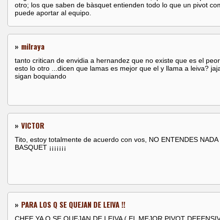
otro; los que saben de bàsquet entienden todo lo que un pivot c
puede aportar al equipo.
»
milraya
tanto critican de envidia a hernandez que no existe que es el peo
esto lo otro ...dicen que lamas es mejor que el y llama a leiva? jaja
sigan boquiando
»
VICTOR
Tito, estoy totalmente de acuerdo con vos, NO ENTENDES NADA
BASQUET ¡¡¡¡¡¡¡
»
PARA LOS Q SE QUEJAN DE LEIVA !!
CHEE YA Q SE QUEJAN DE LEIVA ( EL MEJOR PIVOT DEFENSI