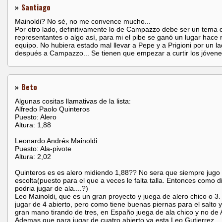
»
Santiago
Mainoldi? No sé, no me convence mucho...
Por otro lado, definitivamente lo de Campazzo debe ser un tema 
representantes o algo así, para mi el pibe se ganó un lugar hace r
equipo. No hubiera estado mal llevar a Pepe y a Prigioni por un la
después a Campazzo... Se tienen que empezar a curtir los jóvenes
»
Beto
Algunas cositas llamativas de la lista:
Alfredo Paolo Quinteros
Puesto: Alero
Altura: 1,88
Leonardo Andrés Mainoldi
Puesto: Ala-pivote
Altura: 2,02
Quinteros es es alero midiendo 1,88?? No sera que siempre jugo
escolta(puesto para el que a veces le falta talla. Entonces como d
podria jugar de ala....?)
Leo Mainoldi, que es un gran proyecto y juega de alero chico o 3
jugar de 4 abierto, pero como tiene buenas piernas para el salto 
gran mano tirando de tres, en Españo juega de ala chico y no de A
Ademas que para jugar de cuatro abierto ya esta Leo Gutierrez...