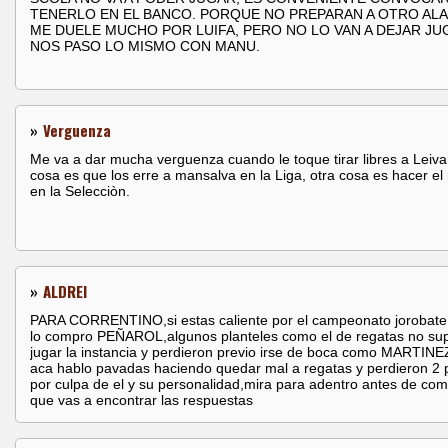
TENERLO EN EL BANCO. PORQUE NO PREPARAN A OTRO ALA 
ME DUELE MUCHO POR LUIFA, PERO NO LO VAN A DEJAR JUG
NOS PASO LO MISMO CON MANU.
»
Verguenza
Me va a dar mucha verguenza cuando le toque tirar libres a Leiv
cosa es que los erre a mansalva en la Liga, otra cosa es hacer el 
en la Selecciòn.
»
ALDREI
PARA CORRENTINO,si estas caliente por el campeonato jorobate
lo compro PEÑAROL,algunos planteles como el de regatas no su
jugar la instancia y perdieron previo irse de boca como MARTINE
aca hablo pavadas haciendo quedar mal a regatas y perdieron 2 
por culpa de el y su personalidad,mira para adentro antes de co
que vas a encontrar las respuestas