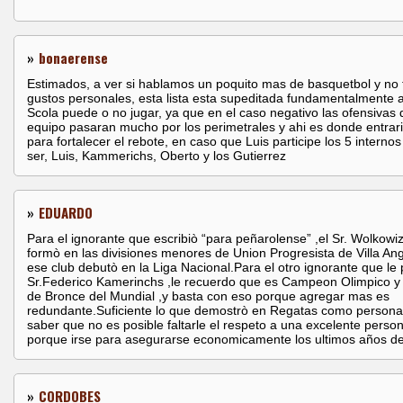
»
bonaerense
Estimados, a ver si hablamos un poquito mas de basquetbol y no 
gustos personales, esta lista esta supeditada fundamentalmente a
Scola puede o no jugar, ya que en el caso negativo las ofensivas 
equipo pasaran mucho por los perimetrales y ahi es donde entrar
para fortalecer el rebote, en caso que Luis participe los 5 interno
ser, Luis, Kammerichs, Oberto y los Gutierrez
»
EDUARDO
Para el ignorante que escribiò “para peñarolense” ,el Sr. Wolkowi
formò en las divisiones menores de Union Progresista de Villa An
ese club debutò en la Liga Nacional.Para el otro ignorante que le 
Sr.Federico Kamerinchs ,le recuerdo que es Campeon Olimpico y
de Bronce del Mundial ,y basta con eso porque agregar mas es
redundante.Suficiente lo que demostrò en Regatas como persona
saber que no es posible faltarle el respeto a una excelente person
porque irse para asegurarse economicamente los ultimos años de
»
CORDOBES