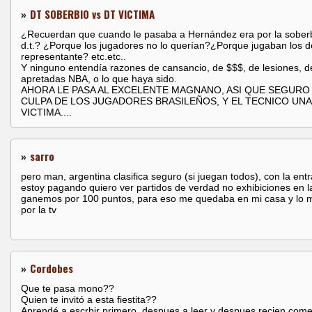
»
DT SOBERBIO vs DT VICTIMA
¿Recuerdan que cuando le pasaba a Hernández era por la soberb
d.t.? ¿Porque los jugadores no lo querían?¿Porque jugaban los d
representante? etc.etc..
Y ninguno entendía razones de cansancio, de $$$, de lesiones, d
apretadas NBA, o lo que haya sido.
AHORA LE PASA AL EXCELENTE MAGNANO, ASI QUE SEGURO
CULPA DE LOS JUGADORES BRASILEÑOS, Y EL TECNICO UNA
VICTIMA....
»
sarro
pero man, argentina clasifica seguro (si juegan todos), con la ent
estoy pagando quiero ver partidos de verdad no exhibiciones en l
ganemos por 100 puntos, para eso me quedaba en mi casa y lo 
por la tv
»
Cordobes
Que te pasa mono??
Quien te invitó a esta fiestita??
Aprendé a escrbir primero, despues a leer y despues recien come