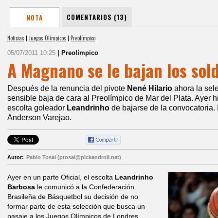
COMENTARIOS (13)
NOTA
Noticias
|
Juegos Olímpicos
|
Preolímpico
05/07/2011 10:25
| Preolímpico
A Magnano se le bajan los sol
Después de la renuncia del pivote
Nené Hilario
ahora la sele
sensible baja de cara al Preolímpico de Mar del Plata. Ayer hi
escolta goleador
Leandrinho
de bajarse de la convocatoria. 
Anderson Varejao.
Autor:
Pablo Tosal (ptosal@pickandroll.net)
Ayer en un parte Oficial, el escolta
Leandrinho
Barbosa
le comunicó a la Confederación
Brasileña de Básquetbol su decisión de no
formar parte de esta selección que busca un
pasaje a los Juegos Olímpicos de Londres.