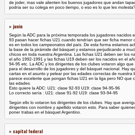
de joder, mas vale alienten los buenos jugadores que andan tapa
podria ser su colega en poco tiempo, o eso es lo que les molesta
»
junin
Según la ADC para la próxima temporada los jugadores nacidos e
93 pasan hacer fichas U21 cuando tendrían que ser ficha menor 
es en todos los campeonatos del país. De esta forma estamos a
la base de la pirámide del básquet y estamos perjudicando a mu
chicos en toda nuestra Argentina. Las fichas U21 deben ser los n
el año 1992-1991 y las fichas U19 deben ser los nacidos en el añ
94-95 etc. La ADC y los dirigentes de los clubes votaron algo que
para el desarrollo de los jugadores y del básquet nacional. Hay q
cartas en el asunto y pelear por las edades correctas de nuestra l
parece excelente que pongan fichas U21 en la liga pero NO que 
las edades.
Esto quiere la ADC: U21: clase 92-93 U19: clase 94-95-96
Lo correcto sería : U21: clase 91-92 U19: clase 93-94-95
Según ello lo votaron los dirigentes de los clubes. Hay que averig
dirigentes con nombre y apellido votaron esto. Para saber quiene
poner trabas en el básquet Argentino.
»
capital federal