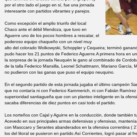
por el otro lado el juego en sí, fue una jornada
interesante con partidos vibrantes y parejos.
Como excepción el amplio triunfo del local
Chaco ante el débil Mendoza, que tuvo en
Aguerre uno de los pocos hombres a rescatar, el
poderoso equipo chaqueño con un nivel muy
alto del colorado Wolkowyski, Schoppler y Cequeira; terminó ganand
pudo hacer los 21 puntos de Federico Aguerre.A primera hora en un
la sorpresa de la jornada Neuquén le gano al combinado de Cordob
de la talla Federico Mansilla, Leonel Schattmann, Mariano García, 
no pudieron con las ganas que puso el equipo neuquino.
En el segundo partido de esta jornada jugaba el último campeón Sa
que no contaría ni con Federico Kammerich, ni con Fabián Ramírez 
superioridad santiagueña que con un planteo inteligente en la ofen
sacaba diferencias de diez puntos en casi todo el partido.
Los norteños con Cajal y Aguirre en la conducción, donde también 
Acevedo en sus principales armas defensivas y ofensivas, mantenían
con Masccaro y Serantes abanderados en la ofensiva correntina ( 2
los del litoral se pusieron en partido.Así Corrientes, logró pasar al f