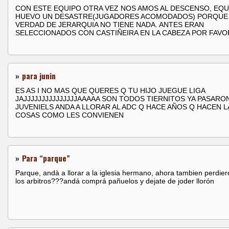
CON ESTE EQUIPO OTRA VEZ NOS AMOS AL DESCENSO, EQU
HUEVO UN DESASTRE(JUGADORES ACOMODADOS) PORQUE
VERDAD DE JERARQUIA NO TIENE NADA. ANTES ERAN
SELECCIONADOS CON CASTIÑEIRA EN LA CABEZA POR FAVO
»
para junin
ES AS I NO MAS QUE QUERES Q TU HIJO JUEGUE LIGA
JAJJJJJJJJJJJJJJJAAAAA SON TODOS TIERNITOS YA PASARO
JUVENIELS ANDA A LLORAR AL ADC Q HACE AÑOS Q HACEN L
COSAS COMO LES CONVIENEN
»
Para “parque”
Parque, andà a llorar a la iglesia hermano, ahora tambien perdier
los arbitros???andá comprá pañuelos y dejate de joder llorón