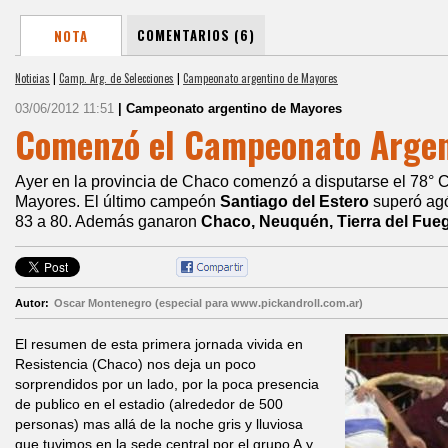
COMENTARIOS (6)
NOTA
Noticias
|
Camp. Arg. de Selecciones
|
Campeonato argentino de Mayores
03/06/2012 11:51
| Campeonato argentino de Mayores
Comenzó el Campeonato Argen
Ayer en la provincia de Chaco comenzó a disputarse el 78°
Mayores. El último campeón
Santiago del Estero
superó agó
83 a 80. Además ganaron
Chaco, Neuquén, Tierra del Fueg
Autor:
Oscar Montenegro (especial para www.pickandroll.com.ar)
El resumen de esta primera jornada vivida en
Resistencia (Chaco) nos deja un poco
sorprendidos por un lado, por la poca presencia
de publico en el estadio (alrededor de 500
personas) mas allá de la noche gris y lluviosa
que tuvimos en la sede central por el grupo A,y