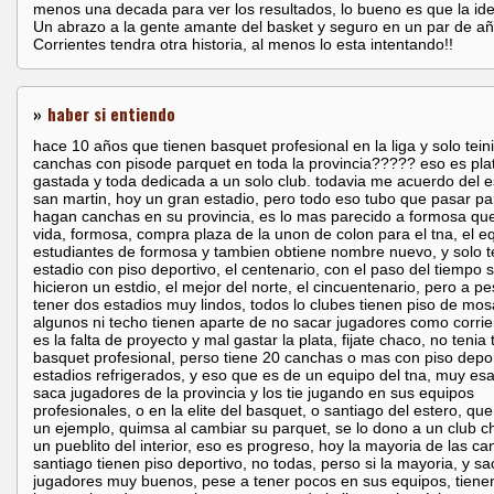
menos una decada para ver los resultados, lo bueno es que la ide
Un abrazo a la gente amante del basket y seguro en un par de a
Corrientes tendra otra historia, al menos lo esta intentando!!
»
haber si entiendo
hace 10 años que tienen basquet profesional en la liga y solo tein
canchas con pisode parquet en toda la provincia????? eso es pla
gastada y toda dedicada a un solo club. todavia me acuerdo del e
san martin, hoy un gran estadio, pero todo eso tubo que pasar p
hagan canchas en su provincia, es lo mas parecido a formosa que
vida, formosa, compra plaza de la unon de colon para el tna, el e
estudiantes de formosa y tambien obtiene nombre nuevo, y solo t
estadio con piso deportivo, el centenario, con el paso del tiempo 
hicieron un estdio, el mejor del norte, el cincuentenario, pero a p
tener dos estadios muy lindos, todos lo clubes tienen piso de mos
algunos ni techo tienen aparte de no sacar jugadores como corrie
es la falta de proyecto y mal gastar la plata, fijate chaco, no tenia 
basquet profesional, perso tiene 20 canchas o mas con piso depor
estadios refrigerados, y eso que es de un equipo del tna, muy esa
saca jugadores de la provincia y los tie jugando en sus equipos
profesionales, o en la elite del basquet, o santiago del estero, que
un ejemplo, quimsa al cambiar su parquet, se lo dono a un club c
un pueblito del interior, eso es progreso, hoy la mayoria de las c
santiago tienen piso deportivo, no todas, perso si la mayoria, y s
jugadores muy buenos, pese a tener pocos en sus equipos, tien