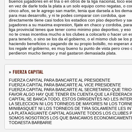
buenos jugadores en el tna o en otros de la liga nacionaL loco ese
en vez de darle toda la plata a un solo equipo como regatas, o c
cinco años, se le agrego san martin, tenia que darsela a los dem
para mas desarrollo, y ni te podes comparar con cordoba, que
directamente tiene casi todos los estadios con piso deportivo y s
jugadores a su maxima expresion, fijate en chaco y cordoba, para 
liga provincial tenes que tener como minimo piso deportivo, y es
no te creas incentiva mucho a los clubes a colocarlo o hacer un e
para tenerlo, o sino se los da el gobierno, o el mismo club se los 
haciendo beneficios o pagando de su propio bolsillo, no esperan 
los regale el gobierno, es muy bueno tu punto de vista pero creo 
perdieron mucho tiempo y mal gastaron demasiada plata.
»
FUERZA CAPITAL
FUERZA CAPITAL PARA BANCARTE AL PRESIDENTE
FUERZA CAPITAL PARA BANCARTE AL VICE PRESIDENTE
FUERZA CAPITAL PARA BANCARTE AL SECRETARIO QUE TRI
FAVOR ALGO HAY QUE TENER EN CUENTA QUE LA FEDERACI
CAPITAL SE BANCA TODO, ESTOS DIRIGENTES NO LES INTER
LA SELECCION NI LOS TORNEOS DE MAYORES NI LOS TORN
MINIBASQUET NI LOS TORNEOS DE TIRA SOLAMENTE LES I
LA PLATA AGUANTE CAPITAL AGUANTE TODOS LOS CLUBES
SOMOS NOSOTROS LOS QUE BANCAMOS ECONOMICAMENT
TODAESTA BARBARIE