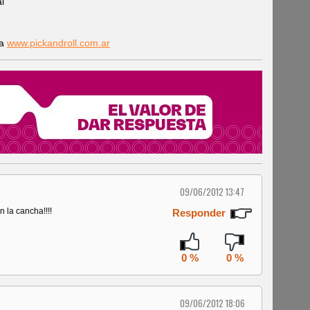
al
ra
www.pickandroll.com.ar
09/06/2012 13:47
 la cancha!!!!
Responder
0 %
0 %
09/06/2012 18:06