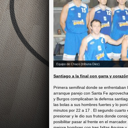
Equipo de Chaco (tribuna Diez)
Santiago a la final con garra y corazó
Primera semifinal donde se enfrentaban l
arranque parejo con Santa Fe aprovecha
y Burgos complicaban la defensa santiag
las bolas a sus hombres fuertes y lo pon
minutos por 22 a 17 . El segundo cuarto
presionar y le dio sus frutos donde cons
posibilitar pasar al frente en el marcado
mejore hombres con tres faltas Aguirre y