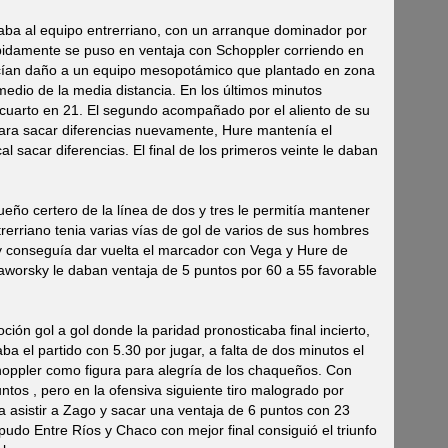
taba al equipo entrerriano, con un arranque dominador por
pidamente se puso en ventaja con Schoppler corriendo en
hacían daño a un equipo mesopotámico que plantado en zona
 medio de la media distancia. En los últimos minutos
 cuarto en 21. El segundo acompañado por el aliento de su
ara sacar diferencias nuevamente, Hure mantenía el
al sacar diferencias. El final de los primeros veinte le daban
ueño certero de la línea de dos y tres le permitía mantener
trerriano tenia varias vías de gol de varios de sus hombres
y conseguía dar vuelta el marcador con Vega y Hure de
aworsky le daban ventaja de 5 puntos por 60 a 55 favorable
ión gol a gol donde la paridad pronosticaba final incierto,
ba el partido con 5.30 por jugar, a falta de dos minutos el
hoppler como figura para alegría de los chaqueños. Con
untos , pero en la ofensiva siguiente tiro malogrado por
a asistir a Zago y sacar una ventaja de 6 puntos con 23
pudo Entre Ríos y Chaco con mejor final consiguió el triunfo