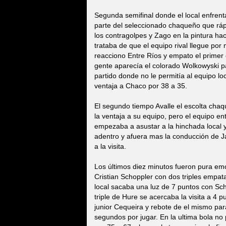
Segunda semifinal donde el local enfren
parte del seleccionado chaqueño que rá
los contragolpes y Zago en la pintura 
trataba de que el equipo rival llegue por
reacciono Entre Ríos y empato el primer
gente aparecía el colorado Wolkowyski p
partido donde no le permitía al equipo loc
ventaja a Chaco por 38 a 35.
El segundo tiempo Avalle el escolta chaq
la ventaja a su equipo, pero el equipo en
empezaba a asustar a la hinchada local 
adentro y afuera mas la conducción de J
a la visita.
Los últimos diez minutos fueron pura emoc
Cristian Schoppler con dos triples empata
local sacaba una luz de 7 puntos con Sc
triple de Hure se acercaba la visita a 4 p
junior Cequeira y rebote de el mismo par
segundos por jugar. En la ultima bola no 