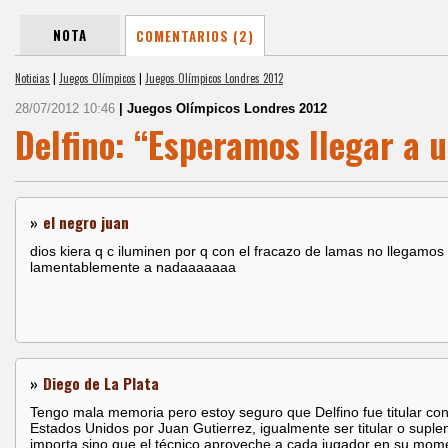
NOTA
COMENTARIOS (2)
Noticias
|
Juegos Olímpicos
|
Juegos Olímpicos Londres 2012
28/07/2012 10:46
| Juegos Olímpicos Londres 2012
Delfino: “Esperamos llegar a 
»
el negro juan
dios kiera q c iluminen por q con el fracazo de lamas no llegamos
lamentablemente a nadaaaaaaa
»
Diego de La Plata
Tengo mala memoria pero estoy seguro que Delfino fue titular con
Estados Unidos por Juan Gutierrez, igualmente ser titular o suple
importa sino que el técnico aproveche a cada jugador en su mom