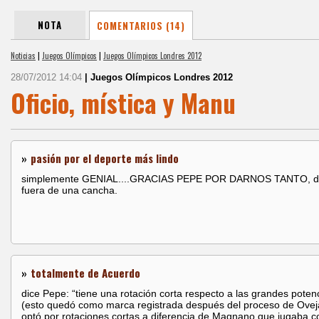
NOTA
COMENTARIOS (14)
Noticias
|
Juegos Olímpicos
|
Juegos Olímpicos Londres 2012
28/07/2012 14:04
| Juegos Olímpicos Londres 2012
Oficio, mística y Manu
»
pasión por el deporte más lindo
simplemente GENIAL....GRACIAS PEPE POR DARNOS TANTO, de
fuera de una cancha.
»
totalmente de Acuerdo
dice Pepe: “tiene una rotación corta respecto a las grandes poten
(esto quedó como marca registrada después del proceso de Ovej
optó por rotaciones cortas a diferencia de Magnano que jugaba c