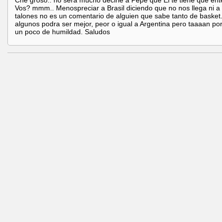
Che groso.. no sera mucho decirle a Pepe que El te tiene que en
Vos? mmm.. Menospreciar a Brasil diciendo que no nos llega ni a 
talones no es un comentario de alguien que sabe tanto de basket
algunos podra ser mejor, peor o igual a Argentina pero taaaan po
un poco de humildad. Saludos