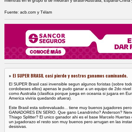
mientras en el grupo B se medirán y Brasil-Australia, España-China
Fuente: acb.com y Télam
»
El SUPER BRASIL casi pierde y nostros ganamos caminando.
El SUPER Brasil casi invensible segun algunos foristas (sobre tod
cordobeses ellos) apenas le pudo ganar a un equipo de 2do nivel
como Australia (clasifica porque juega en oceania si jugara en Eu
America viviria quedando afuera).
Este Brasil esta sobrevaluado... tiene muy buenos jugadores per
GANADORES EN SERIO. Que gano Leandrinho? Anderson? Nen
Thiago Splitter? El unico ganador ahi es el base Marcelo Huertas
un jugadorazo el resto son muy buenos pero arrugan en las insta
desisivas.