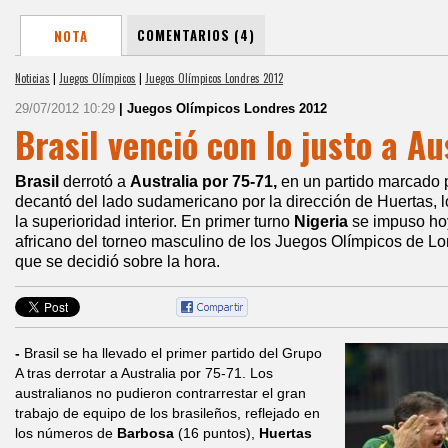
COMENTARIOS (4)
NOTA
Noticias
|
Juegos Olímpicos
|
Juegos Olímpicos Londres 2012
29/07/2012 10:29
| Juegos Olímpicos Londres 2012
Brasil venció con lo justo a Au
Brasil
derrotó a
Australia por 75-71,
en un partido marcado p
decantó del lado sudamericano por la dirección de Huertas, 
la superioridad interior. En primer turno
Nigeria
se impuso ho
africano del torneo masculino de los Juegos Olímpicos de Lo
que se decidió sobre la hora.
-
Brasil se ha llevado el primer partido del Grupo
A tras derrotar a Australia por 75-71. Los
australianos no pudieron contrarrestar el gran
trabajo de equipo de los brasileños, reflejado en
los números de
Barbosa
(16 puntos),
Huertas