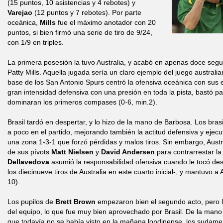
(15 puntos, 10 asistencias y 4 rebotes) y
Varejao
(12 puntos y 7 rebotes). Por parte
oceánica,
Mills
fue el máximo anotador con 20
puntos, si bien firmó una serie de tiro de 9/24,
con 1/9 en triples.
La primera posesión la tuvo Australia, y acabó en apenas doce segu
Patty Mills. Aquella jugada sería un claro ejemplo del juego australia
base de los San Antonio Spurs centró la ofensiva oceánica con sus e
gran intensidad defensiva con una presión en toda la pista, bastó pa
dominaran los primeros compases (0-6, min.2).
Brasil tardó en despertar, y lo hizo de la mano de Barbosa. Los bra
a poco en el partido, mejorando también la actitud defensiva y ejec
una zona 1-3-1 que forzó pérdidas y malos tiros. Sin embargo, Austr
de sus pívots
Matt Nielsen
y
David Andersen
para contrarrestar la 
Dellavedova
asumió la responsabilidad ofensiva cuando le tocó des
los diecinueve tiros de Australia en este cuarto inicial-, y mantuvo a 
10).
Los pupilos de
Brett Brown
empezaron bien el segundo acto, pero la
del equipo, lo que fue muy bien aprovechado por Brasil. De la mano
que todavía no se había visto en la mañana londinense, los sudame