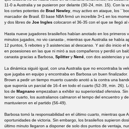
11-0 a Australia y se pusieron por delante (30-24, min. 15). Con la v
los cortes potentes de
Brad Newley
, muy activo en ataque, los ´´bo
marcador de Brasil. El base NBA firmó un increíble 3+1 en los momen
y dos libres de
Joe Ingles
colocaron el 36-35 con el que se llegó al
Hasta nueve jugadores brasileños habían anotado en los primeros ve
minutos jugados, no vio canasta-, mientras que Australia se había a
12 puntos, 5 rebotes y 3 asistencias al descanso. Y así dio inicio el te
en posesiones en las que ni miró a sus compañeros y perdió un baló
canasta gracias a Barbosa,
Splitter
y
Nené
, con dos asistencias y 
La dinámica siguió igual, con una Australia que no encontraba la ve
que jugaba en equipo y encontraba en Barbosa un buen finalizador. E
Brown a pedir un tiempo muerto cuando anotó a la contra una bande
que suponía un parcial de 16-4 en todo el cuarto (52-39, min. 26). Lo
los de
Magnano
empezaban a exhibir su superioridad ofensiva. Sin 
tercer cuarto, los australianos calmaron el tempo del encuentro y 
mantuvieron en el partido (56-49).
Barbosa tomó la responsabilidad en el último cuarto, mientras que A
oportunidades de victoria. Sin embargo, los brasileños supieron dosi
último minuto llegaron a disponer de solo dos puntos de ventaja, nu