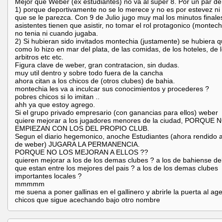
Mejor que Weber (ex estudiantes) no va al super 8. Por un par de
1) porque deportivamente no se lo merece y no es por estevez ni
que se le parezca. Con 9 de Julio jugo muy mal los minutos finales
asistentes tienen que asistir, no tomar el rol protagonico (montec
no tenia ni cuando jugaba.
2) Si hubieran sido invitados montechia (justamente) se hubiera 
como lo hizo en mar del plata, de las comidas, de los hoteles, de 
arbitros etc etc.
Figura clave de weber, gran contratacion, sin dudas.
muy util dentro y sobre todo fuera de la cancha
ahora citan a los chicos de (otros clubes) de bahia.
montechia les va a inculcar sus conocimientos y procederes ?
pobres chicos si lo imitan ..
ahh ya que estoy agrego.
Si el grupo privado empresario (con ganancias para ellos) weber
quiere mejorar a los jugadores menores de la ciudad, PORQUE 
EMPIEZAN CON LOS DEL PROPIO CLUB.
Segun el diario hegemonico, anoche Estudiantes (ahora rendido a
de weber) JUGARA LA PERMANENCIA.
PORQUE NO LOS MEJORAN A ELLOS ??
quieren mejorar a los de los demas clubes ? a los de bahiense de
que estan entre los mejores del pais ? a los de los demas clubes
importantes locales ?
mmmmm
me suena a poner gallinas en el gallinero y abrirle la puerta al ag
chicos que sigue acechando bajo otro nombre