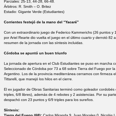
Parciales: 25-13, 44-28, 66-48.
Árbitros: R. Smith – O. Britez
Estadio: Gigante Verde (Estudiantes)
Corrientes festejó de la mano del “Yacaré”
Con un extraordinario juego de Federico Kammerichs (26 puntos y 1
por Ariel Rearte dio vuelta el juego en el último cuarto y derrotó 8
resumen de la jornada con las síntesis incluidas.
Córdoba se apuntó un buen triunfo
La jornada de apertura en el Club Estudiantes se puso en marcha co
Seleccionado de Córdoba por 73 a 68 sobre Tierra del Fuego por l
Argentino. Los de la provincia mediterránea cerramos con firmeza 
Tittarelli, que manejó los hilos en el cierre.
El ex jugador de Obras Sanitarias terminó como goleador cordobés 
triples, 6/8 libres), además de 4 rebotes y 2 asistencias. Por su par
despachó con 23 puntos y 6/9 triples para los sureños.
Síntesis:
Tierra del Fuego (68):
Carlos Miranda 9, Juan Morales 0, Nicolás 