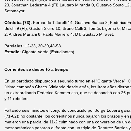
23, Jonathan Ledesma 4 (FI) Lautaro Miranda 0, Gustavo Souto 12
Sotomayor.
Córdoba (73):
Fernando Tittarelli 14, Gustavo Bianco 3, Federico F
Bulchi 9 (FI), Gastón Sieiro 10, Bruno Colli 3, Tomás Ligorria 0, Mir
2, Andrés Mariani 8, Pablo Marrero 4. DT: Gustavo Miravet.
Parciales
: 12-23, 30-39,48-58.
Estadio
: Gigante Verde (Estudiantes)
Corrientes se despertó a tiempo
En un partidazo disputado a segundo turno en el “Gigante Verde”, Co
último campeón Chaco. Viniendo desde atrás, los litoraleños dieron v
un extraordinario Federico Kammerichs, que se despachó con 26 pun
y 11 rebotes.
Faltando seis minutos el conjunto conducido por Jorge Lobera gan
(71-62); no obstante, los correntinos nunca bajaron los brazos y en
metieron una parcial de 11-2 culminado con una conversión de un do
mesopotámicos pasaron al frente con un triple de Ramírez Barrios y 