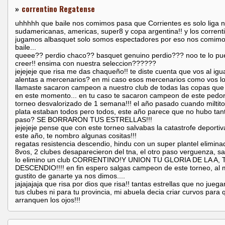
»
correntino Regatense
uhhhhh que baile nos comimos pasa que Corrientes es solo liga n
sudamericanas, americas, super8 y copa argentina!! y los corrent
jugamos albasquet solo somos espectadores por eso nos comim
baile...
queee?? perdio chaco?? basquet genuino perdio??? noo te lo p
creer!! ensima con nuestra seleccion??????
jejejeje que risa me das chaqueño!! te diste cuenta que vos al igu
alentas a mercenarios? en mi caso esos mercenarios como vos l
llamaste sacaron campeon a nuestro club de todas las copas que
en este momento... en tu caso te sacaron campeon de este pedo
torneo desvalorizado de 1 semana!!! el año pasado cuando miltito
plata estaban todos pero todos, este año parece que no hubo tan
paso? SE BORRARON TUS ESTRELLAS!!!
jejejeje pense que con este torneo salvabas la catastrofe deportiv
este año, te nombro algunas cositas!!!
regatas resistencia descendio, hindu con un super plantel elimina
8vos, 2 clubes desaparecieron del tna, el otro paso verguenza, s
lo elimino un club CORRENTINO!Y UNION TU GLORIA DE LA A,
DESCENDIO!!!! en fin espero salgas campeon de este torneo, al 
gustito de ganarte ya nos dimos....
jajajajaja que risa por dios que risa!! tantas estrellas que no jueg
tus clubes ni para tu provincia, mi abuela decia criar curvos para 
arranquen los ojos!!!