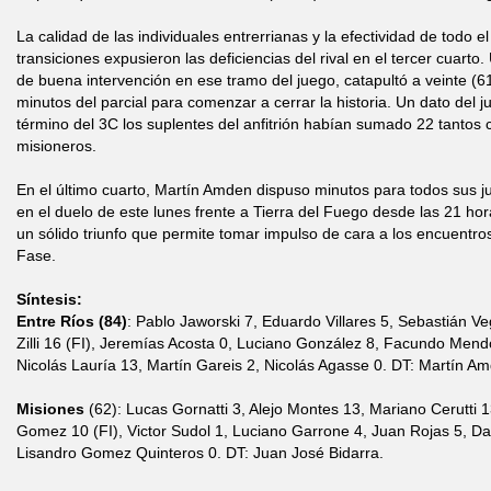
La calidad de las individuales entrerrianas y la efectividad de todo e
transiciones expusieron las deficiencias del rival en el tercer cuarto.
de buena intervención en ese tramo del juego, catapultó a veinte (6
minutos del parcial para comenzar a cerrar la historia. Un dato del 
término del 3C los suplentes del anfitrión habían sumado 22 tantos 
misioneros.
En el último cuarto, Martín Amden dispuso minutos para todos sus 
en el duelo de este lunes frente a Tierra del Fuego desde las 21 ho
un sólido triunfo que permite tomar impulso de cara a los encuentr
Fase.
Síntesis:
Entre Ríos (84)
: Pablo Jaworski 7, Eduardo Villares 5, Sebastián Ve
Zilli 16 (FI), Jeremías Acosta 0, Luciano González 8, Facundo Mendo
Nicolás Lauría 13, Martín Gareis 2, Nicolás Agasse 0. DT: Martín A
Misiones
(62): Lucas Gornatti 3, Alejo Montes 13, Mariano Cerutti 
Gomez 10 (FI), Victor Sudol 1, Luciano Garrone 4, Juan Rojas 5, Dan
Lisandro Gomez Quinteros 0. DT: Juan José Bidarra.