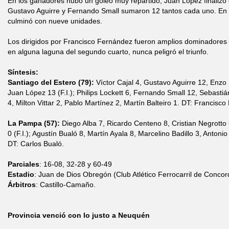
En los ganadores hubo un goleo muy repartido, Juan López finalizó
Gustavo Aguirre y Fernando Small sumaron 12 tantos cada uno. En
culminó con nueve unidades.
Los dirigidos por Francisco Fernández fueron amplios dominadores 
en alguna laguna del segundo cuarto, nunca peligró el triunfo.
Síntesis:
Santiago del Estero (79):
Víctor Cajal 4, Gustavo Aguirre 12, Enz
Juan López 13 (F.I.); Philips Lockett 6, Fernando Small 12, Sebasti
4, Milton Vittar 2, Pablo Martínez 2, Martín Balteiro 1. DT: Francisc
La Pampa (57):
Diego Alba 7, Ricardo Centeno 8, Cristian Negrotto 
0 (F.I.); Agustín Bualó 8, Martín Ayala 8, Marcelino Badillo 3, Antoni
DT: Carlos Bualó.
Parciales
: 16-08, 32-28 y 60-49
Estadio
: Juan de Dios Obregón (Club Atlético Ferrocarril de Concor
Árbitros
: Castillo-Camaño.
Provincia venció con lo justo a Neuquén