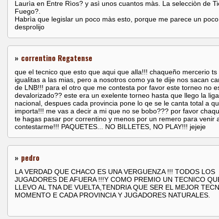
Laurìa en Entre Rìos? y asì unos cuantos màs. La selecciòn de Ti
Fuego?.
Habrìa que legislar un poco màs esto, porque me parece un poco
desprolijo
»
correntino Regatense
que el tecnico que esto que aqui que alla!!! chaqueño mercerio ts 
igualitas a las mias, pero a nosotros como ya te dije nos sacan 
de LNB!!! para el otro que me contesta por favor este torneo no e
devalorizado?? este era un exelente torneo hasta que llego la liga
nacional, despues cada provincia pone lo qe se le canta total a qu
importa!!! me vas a decir a mi que no se bobo??? por favor chaq
te hagas pasar por correntino y menos por un remero para venir 
contestarme!!! PAQUETES... NO BILLETES, NO PLAY!!! jejeje
»
pedro
LA VERDAD QUE CHACO ES UNA VERGUENZA !!! TODOS LOS
JUGADORES DE AFUERA !!!Y COMO PREMIO UN TECNICO QU
LLEVO AL TNA DE VUELTA,TENDRIA QUE SER EL MEJOR TECN
MOMENTO E CADA PROVINCIA Y JUGADORES NATURALES.