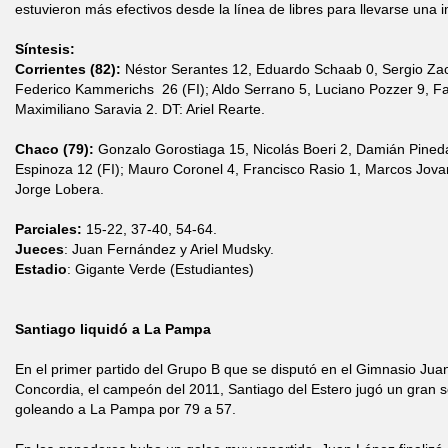
estuvieron más efectivos desde la línea de libres para llevarse una i
Síntesis:
Corrientes (82):
Néstor Serantes 12, Eduardo Schaab 0, Sergio Zac
Federico Kammerichs 26 (FI); Aldo Serrano 5, Luciano Pozzer 9, Fa
Maximiliano Saravia 2. DT: Ariel Rearte.
Chaco (79):
Gonzalo Gorostiaga 15, Nicolás Boeri 2, Damián Pined
Espinoza 12 (FI); Mauro Coronel 4, Francisco Rasio 1, Marcos Jovan
Jorge Lobera.
Parciales:
15-22, 37-40, 54-64.
Jueces
: Juan Fernández y Ariel Mudsky.
Estadio
: Gigante Verde (Estudiantes)
Santiago liquidó a La Pampa
En el primer partido del Grupo B que se disputó en el Gimnasio Ju
Concordia, el campeón del 2011, Santiago del Estero jugó un gran 
goleando a La Pampa por 79 a 57.