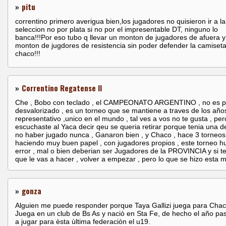
»
pitu
correntino primero averigua bien,los jugadores no quisieron ir a la
seleccion no por plata si no por el impresentable DT, ninguno lo
banca!!!Por eso tubo q llevar un monton de jugadores de afuera y
monton de jugdores de resistencia sin poder defender la camiseta
chaco!!!
»
Correntino Regatense II
Che , Bobo con teclado , el CAMPEONATO ARGENTINO , no es p
desvalorizado , es un torneo que se mantiene a traves de los año
representativo ,unico en el mundo , tal ves a vos no te gusta , per
escuchaste al Yaca decir qeu se queria retirar porque tenia una 
no haber jugado nunca , Ganaron bien , y Chaco , hace 3 torneos
haciendo muy buen papel , con jugadores propios , este torneo h
error , mal o bien deberian ser Jugadores de la PROVINCIA y si te
que le vas a hacer , volver a empezar , pero lo que se hizo esta m
»
gonza
Alguien me puede responder porque Taya Gallizi juega para Cha
Juega en un club de Bs As y naciò en Sta Fe, de hecho el año pa
a jugar para èsta ùltima federaciòn el u19.