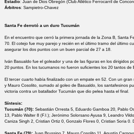
Estadio
: Juan de Dios Obregón (Club Atlético Ferrocarril de Concor
Árbitros
: Sampietro-Chavez
Santa Fe derrotó a un duro Tucumán
En el encuentro que cerró la primera jornada de la Zona B, Santa 
70. El cotejo fue muy parejo y recién en el último tramo del último c
asegurar los dos puntos con un buen parcial de 27 a 18.
Iván Basualdo fue el goleador y una de las figuras en los dirigido
20 puntos. En los tucumanos no fueron suficientes los 20 tantos d
El tercer cuarto había finalizado con un empate en 52. Con un gra
y Mauro Cosolito, sumado al goleo de Basualdo, los santafesinos pu
victoria contra un batallador Tucumán que dio pelea hasta el final.
Síntesis:
Tucumán (70):
Sebastián Orresta 5, Eduardo Gamboa 20, Pablo O
13, Pablo Walter 8 (F.I.); Jerónimo Solorsano Ayusa 9, Leandro Vildo
Caniza Singh 2, Cristian Ortiz 0, Gonzalo Flores 0, Cristian Soria 0. 
Santa Fe (79):
Juan Brussino 7, Mauro Cosolito 11, Agustín Carnoval