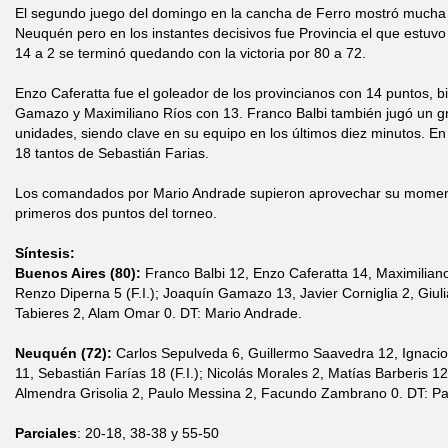
El segundo juego del domingo en la cancha de Ferro mostró mucha 
Neuquén pero en los instantes decisivos fue Provincia el que estuvo
14 a 2 se terminó quedando con la victoria por 80 a 72.
Enzo Caferatta fue el goleador de los provincianos con 14 puntos, b
Gamazo y Maximiliano Ríos con 13. Franco Balbi también jugó un g
unidades, siendo clave en su equipo en los últimos diez minutos. En
18 tantos de Sebastián Farias.
Los comandados por Mario Andrade supieron aprovechar su moment
primeros dos puntos del torneo.
Síntesis:
Buenos Aires (80):
Franco Balbi 12, Enzo Caferatta 14, Maximilia
Renzo Diperna 5 (F.I.); Joaquín Gamazo 13, Javier Corniglia 2, Giuli
Tabieres 2, Alam Omar 0. DT: Mario Andrade.
Neuquén (72):
Carlos Sepulveda 6, Guillermo Saavedra 12, Ignacio 
11, Sebastián Farías 18 (F.I.); Nicolás Morales 2, Matías Barberis 12
Almendra Grisolia 2, Paulo Messina 2, Facundo Zambrano 0. DT: Pat
Parciales
: 20-18, 38-38 y 55-50