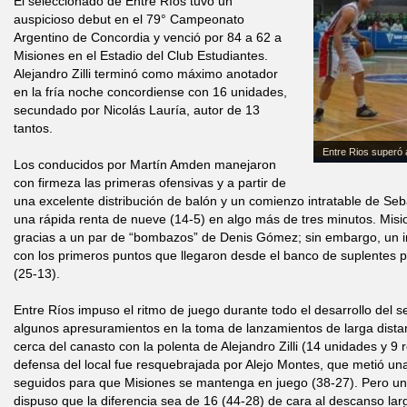
El seleccionado de Entre Ríos tuvo un
auspicioso debut en el 79° Campeonato
Argentino de Concordia y venció por 84 a 62 a
Misiones en el Estadio del Club Estudiantes.
Alejandro Zilli terminó como máximo anotador
en la fría noche concordiense con 16 unidades,
secundado por Nicolás Lauría, autor de 13
tantos.
Entre Rios superó 
Los conducidos por Martín Amden manejaron
con firmeza las primeras ofensivas y a partir de
una excelente distribución de balón y un comienzo intratable de Se
una rápida renta de nueve (14-5) en algo más de tres minutos. Mis
gracias a un par de “bombazos” de Denis Gómez; sin embargo, un in
con los primeros puntos que llegaron desde el banco de suplentes por
(25-13).
Entre Ríos impuso el ritmo de juego durante todo el desarrollo del
algunos apresuramientos en la toma de lanzamientos de larga dista
cerca del canasto con la polenta de Alejandro Zilli (14 unidades y 9 
defensa del local fue resquebrajada por Alejo Montes, que metió un
seguidos para que Misiones se mantenga en juego (38-27). Pero un
dispuso que la diferencia sea de 16 (44-28) de cara al descanso lar