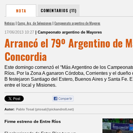
COMENTARIOS (11)
NOTA
Noticias
|
Camp. Arg. de Selecciones
|
Campeonato argentino de Mayores
17/06/2013 10:27
| Campeonato argentino de Mayores
Arrancó el 79º Argentino de 
Concordia
Este domingo comenzó el “Más Argentino de los Campeonatos
Ríos. Por la Zona A ganaron Córdoba, Corrientes y el dueño d
B festejaron Santiago del Estero, Buenos Aires y Santa Fe. En
entre el local y Misiones.
Autor:
Pablo Tosal (ptosal@pickandroll.net)
Firme estreno de Entre Ríos