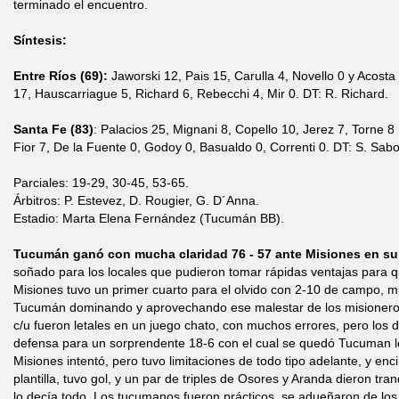
terminado el encuentro.
Síntesis:
Entre Ríos (69):
Jaworski 12, Pais 15, Carulla 4, Novello 0 y Acost
17, Hauscarriague 5, Richard 6, Rebecchi 4, Mir 0. DT: R. Richard.
Santa Fe (83)
: Palacios 25, Mignani 8, Copello 10, Jerez 7, Torne 8
Fior 7, De la Fuente 0, Godoy 0, Basualdo 0, Correnti 0. DT: S. Sabo
Parciales: 19-29, 30-45, 53-65.
Árbitros: P. Estevez, D. Rougier, G. D´Anna.
Estadio: Marta Elena Fernández (Tucumán BB).
Tucumán ganó con mucha claridad 76 - 57 ante Misiones en su
soñado para los locales que pudieron tomar rápidas ventajas para 
Misiones tuvo un primer cuarto para el olvido con 2-10 de campo, 
Tucumán dominando y aprovechando ese malestar de los misioneros
c/u fueron letales en un juego chato, con muchos errores, pero los
defensa para un sorprendente 18-6 con el cual se quedó Tucuman l
Misiones intentó, pero tuvo limitaciones de todo tipo adelante, y e
plantilla, tuvo gol, y un par de triples de Osores y Aranda dieron tra
lo decía todo. Los tucumanos fueron prácticos, se adueñaron de los 