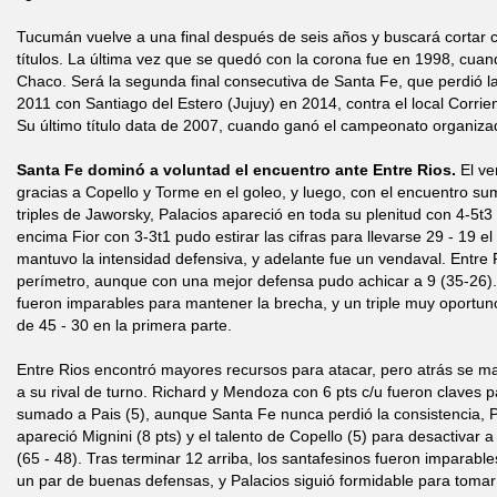
Tucumán vuelve a una final después de seis años y buscará cortar 
títulos. La última vez que se quedó con la corona fue en 1998, cuand
Chaco. Será la segunda final consecutiva de Santa Fe, que perdió la
2011 con Santiago del Estero (Jujuy) en 2014, contra el local Corrie
Su último título data de 2007, cuando ganó el campeonato organizad
Santa Fe dominó a voluntad el encuentro ante Entre Rios.
El ve
gracias a Copello y Torme en el goleo, y luego, con el encuentro su
triples de Jaworsky, Palacios apareció en toda su plenitud con 4-5t3
encima Fior con 3-3t1 pudo estirar las cifras para llevarse 29 - 19 e
mantuvo la intensidad defensiva, y adelante fue un vendaval. Entre 
perímetro, aunque con una mejor defensa pudo achicar a 9 (35-26)
fueron imparables para mantener la brecha, y un triple muy oportuno
de 45 - 30 en la primera parte.
Entre Rios encontró mayores recursos para atacar, pero atrás se m
a su rival de turno. Richard y Mendoza con 6 pts c/u fueron claves p
sumado a Pais (5), aunque Santa Fe nunca perdió la consistencia, Pa
apareció Mignini (8 pts) y el talento de Copello (5) para desactivar a
(65 - 48). Tras terminar 12 arriba, los santafesinos fueron imparabl
un par de buenas defensas, y Palacios siguió formidable para tomar 