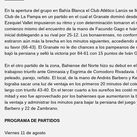
En la apertura del grupo en Bahía Blanca el Club Atlético Lanús se ll
Club de La Pampa en un partido en el cual el Granate dominó desde e
Ezequiel Vallet impusieron su ritmo y con determinación tomaron el
comienzo mismo del encuentro de la mano de Facundo Gago e Iván 
inicial doblegando a su rival por 25-12. Los bonaerenses, no confo
estiraron aún más la brecha en los minutos siguientes, accediendo 
su favor (66-43). El Granate no le dio chances a los pampeanos de r
bajó la persiana y selló la victoria por 84-61 con 15 puntos de Iván
En el otro partido de la zona, Bahiense del Norte hizo su debut en e
trabajoso triunfo ante Gimnasia y Esgrima de Comodoro Rivadavia. 
peleado, parejo, reñido. El local, de la mano de Andrés Barbero y 
lograba sacar una luz de ventaja en los primeros 20 minutos del cot
largo con triunfo 43-40. En el tercer cuarto a los sureños les costó 
mitad y eso fue aprovechado por los bahienses que aumentaron la 
la ventaja y administrar los minutos para bajar la persiana del jueg
Barbero y 22 de Zambrano.
PROGRAMA DE PARTIDOS
Viernes 11 de agosto