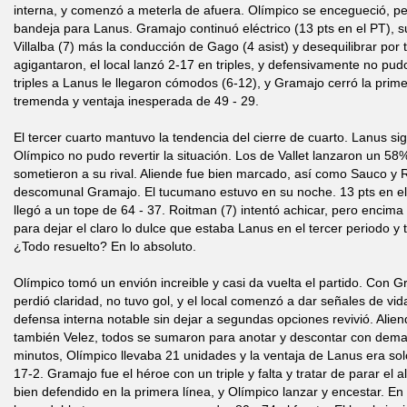
interna, y comenzó a meterla de afuera. Olímpico se encegueció, pe
bandeja para Lanus. Gramajo continuó eléctrico (13 pts en el PT),
Villalba (7) más la conducción de Gago (4 asist) y desequilibrar por
agigantaron, el local lanzó 2-17 en triples, y defensivamente no pu
triples a Lanus le llegaron cómodos (6-12), y Gramajo cerró la pri
tremenda y ventaja inesperada de 49 - 29.
El tercer cuarto mantuvo la tendencia del cierre de cuarto. Lanus sig
Olímpico no pudo revertir la situación. Los de Vallet lanzaron un 58
sometieron a su rival. Aliende fue bien marcado, así como Sauco y Ru
descomunal Gramajo. El tucumano estuvo en su noche. 13 pts en el 
llegó a un tope de 64 - 37. Roitman (7) intentó achicar, pero encima
para dejar el claro lo dulce que estaba Lanus en el tercer periodo y
¿Todo resuelto? En lo absoluto.
Olímpico tomó un envión increible y casi da vuelta el partido. Con 
perdió claridad, no tuvo gol, y el local comenzó a dar señales de vida
defensa interna notable sin dejar a segundas opciones revivió. Alie
también Velez, todos se sumaron para anotar y descontar con demas
minutos, Olímpico llevaba 21 unidades y la ventaja de Lanus era sol
17-2. Gramajo fue el héroe con un triple y falta y tratar de parar el 
bien defendido en la primera línea, y Olímpico lanzar y encestar. En 