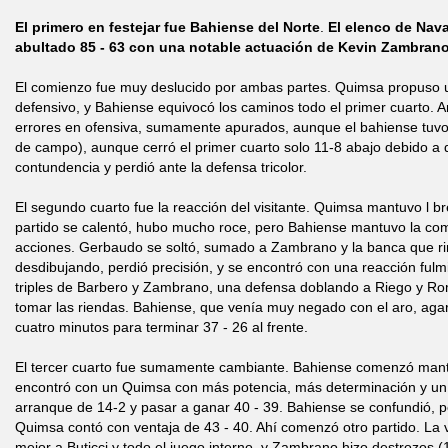
El primero en festejar fue Bahiense del Norte
.
El elenco de Nav
abultado 85 - 63 con una notable actuación de Kevin Zambrano,
El comienzo fue muy deslucido por ambas partes. Quimsa propuso 
defensivo, y Bahiense equivocó los caminos todo el primer cuarto
errores en ofensiva, sumamente apurados, aunque el bahiense tuvo 
de campo), aunque cerró el primer cuarto solo 11-8 abajo debido a
contundencia y perdió ante la defensa tricolor.
El segundo cuarto fue la reacción del visitante. Quimsa mantuvo l br
partido se calentó, hubo mucho roce, pero Bahiense mantuvo la comp
acciones. Gerbaudo se soltó, sumado a Zambrano y la banca que ri
desdibujando, perdió precisión, y se encontró con una reacción fulmi
triples de Barbero y Zambrano, una defensa doblando a Riego y Rom
tomar las riendas. Bahiense, que venía muy negado con el aro, agarr
cuatro minutos para terminar 37 - 26 al frente.
El tercer cuarto fue sumamente cambiante. Bahiense comenzó mant
encontró con un Quimsa con más potencia, más determinación y un 
arranque de 14-2 y pasar a ganar 40 - 39. Bahiense se confundió, 
Quimsa contó con ventaja de 43 - 40. Ahí comenzó otro partido. La v
mejor a Buticci y todo el juego interno, y Zambrano hizo destrozos (