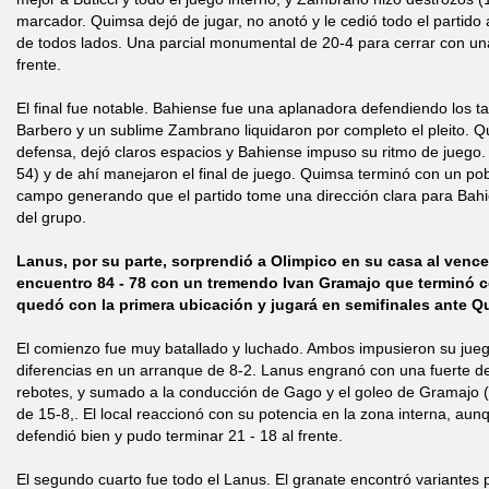
marcador. Quimsa dejó de jugar, no anotó y le cedió todo el partido
de todos lados. Una parcial monumental de 20-4 para cerrar con una
frente.
El final fue notable. Bahiense fue una aplanadora defendiendo los t
Barbero y un sublime Zambrano liquidaron por completo el pleito. Q
defensa, dejó claros espacios y Bahiense impuso su ritmo de juego.
54) y de ahí manejaron el final de juego. Quimsa terminó con un po
campo generando que el partido tome una dirección clara para Bah
del grupo.
Lanus, por su parte, sorprendió a Olimpico en su casa al venc
encuentro 84 - 78 con un tremendo Ivan Gramajo que terminó co
quedó con la primera ubicación y jugará en semifinales ante Q
El comienzo fue muy batallado y luchado. Ambos impusieron su juego
diferencias en un arranque de 8-2. Lanus engranó con una fuerte 
rebotes, y sumado a la conducción de Gago y el goleo de Gramajo (7
de 15-8,. El local reaccionó con su potencia en la zona interna, au
defendió bien y pudo terminar 21 - 18 al frente.
El segundo cuarto fue todo el Lanus. El granate encontró variantes 