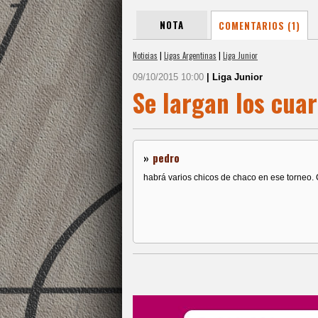
NOTA
COMENTARIOS (1)
Noticias
|
Ligas Argentinas
|
Liga Junior
09/10/2015 10:00
| Liga Junior
Se largan los cuar
»
pedro
habrá varios chicos de chaco en ese torneo.