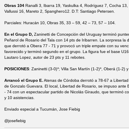
Obras 104
Ranalli 3, Ibarra 19, Yaskulka 4, Rodríguez 7, Cocha 13, 
Vallussi 16, Mareto 2, Spanghero12. D.T: Santiago Petersen.
Parciales: Huracán 10, Obras 35, 33 – 59, 42 – 73, 57 – 104.
En el Grupo D,
Zaninetti de Concepción del Uruguay terminó puntero
Peñarol de Rosario del Tala con 14 pts de Iribarren. La sorpresa la 
que derrotó a Obera 77 - 71 y provocó un triple empate con su vencido
favorecido y terminó segundo en el grupo. La figura fue el base U16 
Lautaro Lopez, autor de 23 pts y 11 rebotes.
POSICIONES
: Zaninetti (3-0)*; Villa San Martín (1-2)*, Oberá (1-2) 
Arrancó el Grupo E.
Atenas de Córdoba derrotó a 78-67 a Libertad
de Gonzalo Guevara. El local, Libertad de Rosario, se impuso ante B
- 74 con un espectacular partido de Nicolás Giraudo, que terminó con
y 10 asistencias.
Enviado especial a Tucumán, Jose Fiebig
@josefiebig