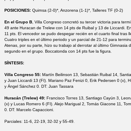
POSICIONES:
Quimsa (2-0)*, Anzorena (1-1)*, Talleres TF (0-2)
En el Grupo B
, Villa Congreso concretó su tercer victoria para term
49 ante Huracan de Trelew con 14 pts de Ruibal y 13 de Liccardi. En
11 pts. El vencedor se pudo despegar recién en el cuarto final tras 
Cuatro triples en el último periodo y un parcial de 21-12 para termi
Atenas, por su parte, hizo su trabajo al derrotar al último Gimnasia
segundo en el grupo. Boccatonda con 14 pts fue la figura.
SÍNTESIS:
Villa Congreso 55:
Martín Beilinson 13, Sebastián Ruibal 14, Sant
y Juan Liccardi 13 (FI). Mariano Paz Fenizi 0, Erik Pedersen 0 (x)
y Ángel Sánchez 0. DT: Juan Tassara
Huracán (Trelew) 49:
Francisco Torres 13, Santiago Cayún 3, Leo
(x) y Lucas Romero 6 (FI). Alejo Marigual 2, Tomás Giacone 11, Tom
0. DT: Marcelo Capaccioni.
Parciales: 11-6, 22-19, 32-32 y 55-49.