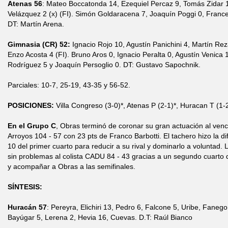
Atenas 56
: Mateo Boccatonda 14, Ezequiel Percaz 9, Tomás Zidar 
Velázquez 2 (x) (FI). Simón Goldaracena 7, Joaquín Poggi 0, Frances
DT: Martín Arena.
Gimnasia (CR) 52:
Ignacio Rojo 10, Agustín Panichini 4, Martín Reza
Enzo Acosta 4 (FI). Bruno Aros 0, Ignacio Peralta 0, Agustín Venica
Rodríguez 5 y Joaquín Persoglio 0. DT: Gustavo Sapochnik.
Parciales: 10-7, 25-19, 43-35 y 56-52.
POSICIONES:
Villa Congreso (3-0)*, Atenas P (2-1)*, Huracan T (1-
En el Grupo C
, Obras terminó de coronar su gran actuación al venc
Arroyos 104 - 57 con 23 pts de Franco Barbotti. El tachero hizo la d
10 del primer cuarto para reducir a su rival y dominarlo a voluntad
sin problemas al colista CADU 84 - 43 gracias a un segundo cuarto de 
y acompañar a Obras a las semifinales.
SÍNTESIS:
Huracán 57
: Pereyra, Elichiri 13, Pedro 6, Falcone 5, Uribe, Fanego
Bayúgar 5, Lerena 2, Hevia 16, Cuevas. D.T: Raúl Bianco