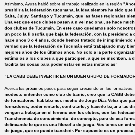
Asimismo, Ayusa habló sobre el trabajo realizado en la región
"Ahor
presidir a la federación tucumana, la idea siempre ha sido que 
Salta, Jujuy, Santiago y Tucumán, que las fases regionales s
Una vez que esos clubes pasan a nivel nacional, se hace mucho 
dos clubes de Tucumán. En este caso quedamos solo nosotros,
un poco la filosofía que baja la federación, con la presidenci
hace unos 3 o 4 años, donde hemos tratado de ir imprimiendo e
verdad que la federación de Tucumán está trabajando muy bien
mejores años de los últimos años. No solo a la parte organizat
estímulos a los clubes a que participen, a que se inscriban, a
facilita las cosas para poder estar en estas instancias"
"LA CABB DEBE INVERTIR EN UN BUEN GRUPO DE FORMADO
Acerca los próximos pasos para seguir creciendo en las formativas, e
modesto entender como club de barrio, creo que la CABB deber
de formadores, hablabamos mucho de Jorge Díaz Velez que par
formadores, poder rentarlo, contratarlo, y hacerlo bajar a las d
vengan a trabajar en el terreno con los clubes, con las federac
Transferencia de conocimiento, de concepto, para de esa for
delineando lo que es una filosofía de juego. Vos tenes un entre
de juego, que se puede transferir. Por supuesto es un proceso