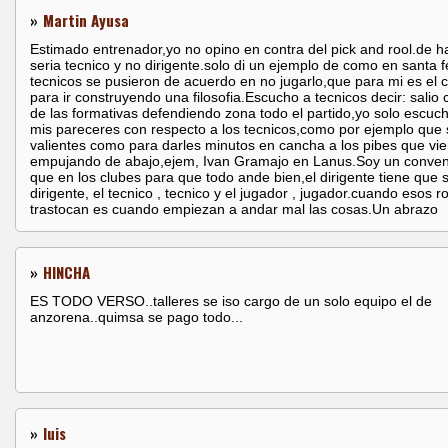
»
Martin Ayusa
Estimado entrenador,yo no opino en contra del pick and rool.de h
seria tecnico y no dirigente.solo di un ejemplo de como en santa f
tecnicos se pusieron de acuerdo en no jugarlo,que para mi es el 
para ir construyendo una filosofia.Escucho a tecnicos decir: sali
de las formativas defendiendo zona todo el partido,yo solo escuc
mis pareceres con respecto a los tecnicos,como por ejemplo que
valientes como para darles minutos en cancha a los pibes que vi
empujando de abajo,ejem, Ivan Gramajo en Lanus.Soy un conven
que en los clubes para que todo ande bien,el dirigente tiene que 
dirigente, el tecnico , tecnico y el jugador , jugador.cuando esos r
trastocan es cuando empiezan a andar mal las cosas.Un abrazo
»
HINCHA
ES TODO VERSO..talleres se iso cargo de un solo equipo el de
anzorena..quimsa se pago todo...
»
luis