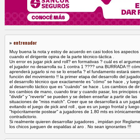
»
entrenador
Muy buena la nota y estoy de acuerdo en casi todos los aspectos 
cuando el dirigente opina de la parte técnico-táctica .
Un error es jugar pick and roll? en formativas ? cuál es el argume
el jugador no desarrolla su 1 contra 1 ???? una BURRADA !!! có
aprenderá jugarlo si no se lo enseña ? el fundamento estará sie
función del movimiento !! la primer etapa del desarrollo del jugado
el desarrollo técnico que exactamente es "cómo" se hace , y lueg
al desarrollo táctico que es "cuándo" se hace . Los cambios de dir
los cambios de mano, cuando tirar y cuando pasar, los principios 
"dividir" y "revertir" se pueden y se deben enseñar a partir de las
situaciones de "miss match". Creer que se desarrollará a un juga
evitando el juego de pick and roll , que es un juego frontal y luego
"hipócritamente postear" a jugadores de 1.80 mts es irónicament
contradictorio.
Si realmente quieren desarrollar jugadores , impidan por Reglam
los chicos jueguen de espaldas al aro . No sean ignorantes !!!