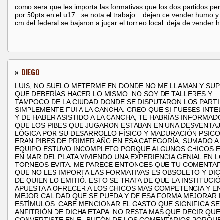
como sera que les importa las formativas que los dos partidos pe
por 50pts en el u17...se nota el trabajo....dejen de vender humo y
cm del federal se bajaron a jugar el torneo local..deja de vender
»
DIEGO
LUIS, NO SUELO METERME EN DONDE NO ME LLAMAN Y SU
QUE DEBERÍAS HACER LO MISMO. NO SOY DE TALLERES Y
TAMPOCO DE LA CIUDAD DONDE SE DISPUTARON LOS PARTI
SIMPLEMENTE FUI A LA CANCHA. CREO QUE SI FUESES INTE
Y DE HABER ASISTIDO A LA CANCHA, TE HABRÍAS INFORMAD
QUE LOS PIBES QUE JUGARON ESTABAN EN UNA DESVENTAJ
LÓGICA POR SU DESARROLLO FÍSICO Y MADURACIÓN PSICO
ERAN PIBES DE PRIMER AÑO EN ESA CATEGORÍA, SUMADO A
EQUIPO ESTUVO INCOMPLETO PORQUE ALGUNOS CHICOS 
EN MAR DEL PLATA VIVIENDO UNA EXPERIENCIA GENIAL EN 
TORNEOS EVITA. ME PARECE ENTONCES QUE TU COMENTAR
QUE NO LES IMPORTA LAS FORMATIVAS ES OBSOLETO Y DI
DE QUIEN LO EMITIÓ. ESTO SE TRATA DE QUE LA INSTITUCI
APUESTA A OFRECER A LOS CHICOS MAS COMPETENCIA Y EN
MEJOR CALIDAD QUE SE PUEDA Y DE ESA FORMA MEJORAR 
ESTÍMULOS. CABE MENCIONAR EL GASTO QUE SIGNIFICA S
ANFITRIÓN DE DICHA ETAPA. NO RESTA MAS QUE DECIR QUE
CONVERTISTE EN EL BUFÓN DE LOS COMENTARIOS PORQU