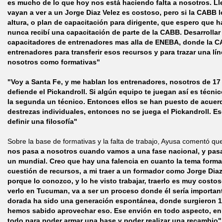
es mucho de lo que hoy nos está haciendo falta a nosotros. Ll
vayan a ver a un Jorge Diaz Velez es costoso, pero si la CABB l
altura, o plan de capacitación para dirigente, que espero que 
nunca recibí una capacitación de parte de la CABB. Desarrolla
capacitadores de entrenadores mas alla de ENEBA, donde la 
entrenadores para transferir esos recursos y para trazar una l
nosotros como formativas"
"Voy a Santa Fe, y me hablan los entrenadores, nosotros de 17 
defiende el Pickandroll. Si algún equipo te juegan así es técnic
la segunda un técnico. Entonces ellos se han puesto de acuerd
destrezas individuales, entonces no se juega el Pickandroll. 
definir una filosofía"
Sobre la base de formativas y la falta de trabajo, Ayusa comentó q
nos pasa a nosotros cuando vamos a una fase nacional, y pa
un mundial. Creo que hay una falencia en cuanto la tema form
cuestión de recursos, a mi traer a un formador como Jorge Diaz 
porque lo conozco, y lo he visto trabajar, traerlo es muy costos
verlo en Tucuman, va a ser un proceso donde él sería important
dorada ha sido una generación espontánea, donde surgieron 
hemos sabido aprovechar eso. Ese envión en todo aspecto, en
todo para poder armar una base y poder realizar una recambio"