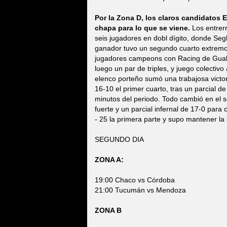
Por la Zona D, los claros candidatos
chapa para lo que se viene.
Los entrerr
seis jugadores en dobl dígito, donde Seg
ganador tuvo un segundo cuarto extremo q
jugadores campeons con Racing de Gual
luego un par de triples, y juego colectivo
elenco porteño sumó una trabajosa victor
16-10 el primer cuarto, tras un parcial d
minutos del periodo. Todo cambió en el 
fuerte y un parcial infernal de 17-0 para
- 25 la primera parte y supo mantener la
SEGUNDO DIA
ZONA A:
19:00 Chaco vs Córdoba
21:00 Tucumán vs Mendoza
ZONA B