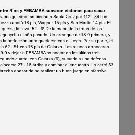
 Entre Ríos y FEBAMBA sumaron victorias para sacar
ianos golearon sn piedad a Santa Cruz por 112 - 34 con
hezzo anotó 16 pts, Wagner 15 pts y San Martín 14 pts. El
ue se lo llevó ¡52 - 6! De la mano de la tropa de los
eguaychu el año pasado. Un arranque de 13-0 primero, y
 a la perfección para quedarse con el juego. Por su parte, el
ia 62 - 51 con 16 pts de Galarza. Los rojanos arrancaron
e 9-0 y dejar a FEBAMBA sn anotar en los últinos tres
segundo cuarto, con Galarza (6), sumado a una defensa
 colocarse 27 - 18 arriba y dominar el encuentro. Lo cerró 33
 brecha apesar de no realizar un buen juego en ofensiva.