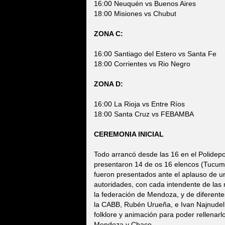
16:00 Neuquén vs Buenos Aires
18:00 Misiones vs Chubut
ZONA C:
16:00 Santiago del Estero vs Santa Fe
18:00 Corrientes vs Rio Negro
ZONA D:
16:00 La Rioja vs Entre Ríos
18:00 Santa Cruz vs FEBAMBA
CEREMONIA INICIAL
Todo arrancó desde las 16 en el Polidepor
presentaron 14 de os 16 elencos (Tucum
fueron presentados ante el aplauso de u
autoridades, con cada intendente de las 
la federación de Mendoza, y de diferent
la CABB, Rubén Urueña, e Ivan Najnude
folklore y animación para poder rellenarlo
Mendoza y Chaco.