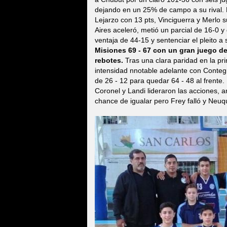
dejando en un 25% de campo a su rival. F
Lejarzo con 13 pts, Vinciguerra y Merlo s
Aires aceleró, metió un parcial de 16-0 y
ventaja de 44-15 y sentenciar el pleito a 
Misiones 69 - 67 con un gran juego d
rebotes.
Tras una clara paridad en la pr
intensidad nnotable adelante con Conteg
de 26 - 12 para quedar 64 - 48 al frente.
Coronel y Landi lideraron las acciones, 
chance de igualar pero Frey falló y Neuq