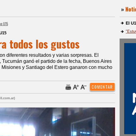
»
Noti
El U
no U15
"Estu
 U15
ra todos los gustos
 diferentes resultados y varias sorpresas. El
, Tucumán ganó el partido de la fecha, Buenos Aires
. Misiones y Santiago del Estero ganaron con mucho
ll.com.ar)