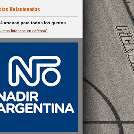
cias Relacionadas
14 arrancó para todos los gustos
vimos intensos en defensa"