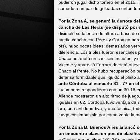
pudieron jugar dicho torneo en el 2015. T
sumado a un par de goleadas contundent
Por la Zona A, se generó la derrota de
cancha de Las Heras (se disputó por e
disimuló su falencia de altura a base de
media cancha con Perez y Corbalan para
pts), hubo pocas ideas, demasiados yerr
diferencia. Los triples fueron esenciales
Chaco no anotó en casi seis minutos, y e
Vicente y apareció Ferraro decretó nuev
Chaco al frente. No hubo recuperación 
defensa formidable que liquidó el pleito a
ante Córdoba al vencerlo 81 - 77 en el
tucumanos respondieron con un 30-18 en e
Allende mostraron un alto ritmo de juego
iguales en 62. Córdoba tuvo ventaja de 7
aro, una antideportiva, y una técnica, t
juego cas imposible por como venía la m
Por la Zona B, Buenos Aires arrancó
un encuentro clave en pos de clasifi
a Chubut por un claro 101-36 con seis ju