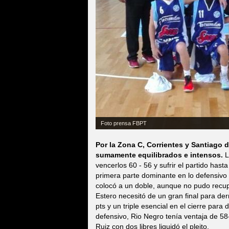
Foto prensa FBPT
Por la Zona C, Corrientes y Santiago 
sumamente equilibrados e intensos.
L
vencerlos 60 - 56 y sufrir el partido hast
primera parte dominante en lo defensivo (
colocó a un doble, aunque no pudo recupe
Estero necesitó de un gran final para der
pts y un triple esencial en el cierre para
defensivo, Rio Negro tenía ventaja de 58-
Ruiz con dos libres liquidó el pleito.