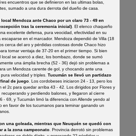
res encuentros que se definieron en las ultimas bolas,
es, sumado a una dura derrota del dueño de casa.
l local Mendoza ante Chaco por un claro 73 - 49 en
xcepción tras la ceremonia inicial)
. El elenco chaqueño
 una excelente defensa, pura veocidad, efectividad en su
 escaparse en el marcador. Mendoza dependió de Villa (18
os cerca del aro y pérdidas costosas donde Chaco hizo
 para tomar ventaja de 37-20 en el primer tiempo. Si bien
l local se acercó a diez, los bombazo, donde se sumó
amente una ámplia brecha (52 - 36) dejó sin problemas a
para un Mendoza carente de gol, y chocando ante una
 pura velocidad y triples.
Tucumán se llevó un partidazo
 final de juego
. Los cordobeses iniciaron 24 - 13, pero los
l 2c para quedar arriba 43 - 42. Los dirigidos por Flores y
, recuperando y perdiendo balones, y llegaron al cierre
6 - 69, y Tucumán limó la diferencia con Allende yendo al
odo en favor de los tucumanos para teminar ganando un
anos.
 con una goleada, mientras que Neuquén se quedó con
car a la zona campeonato
. Provincia derrotó sin problemas
gadores en doble dígito, y generando 22 pérdidas y