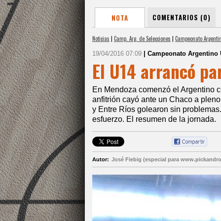
COMENTARIOS (0)
NOTA
Noticias
|
Camp. Arg. de Selecciones
|
Campeonato Argenti
19/04/2016 07:09
| Campeonato Argentino
El U14 arrancó pa
En Mendoza comenzó el Argentino con
anfitrión cayó ante un Chaco a pleno
y Entre Ríos golearon sin problemas
esfuerzo. El resumen de la jornada.
Autor:
José Fiebig (especial para www.pickandro