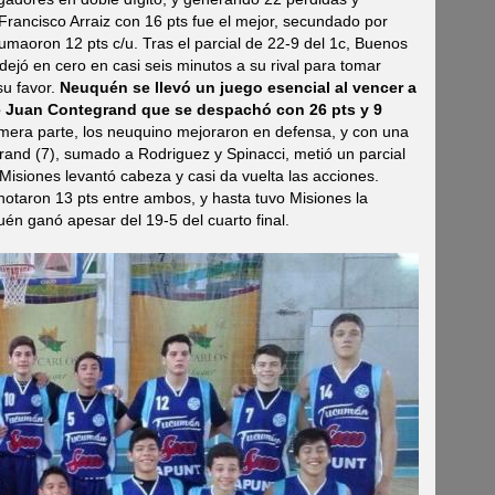
rancisco Arraiz con 16 pts fue el mejor, secundado por
umaoron 12 pts c/u. Tras el parcial de 22-9 del 1c, Buenos
 dejó en cero en casi seis minutos a su rival para tomar
su favor.
Neuquén se llevó un juego esencial al vencer a
e Juan Contegrand que se despachó con 26 pts y 9
imera parte, los neuquino mejoraron en defensa, y con una
rand (7), sumado a Rodriguez y Spinacci, metió un parcial
 Misiones levantó cabeza y casi da vuelta las acciones.
anotaron 13 pts entre ambos, y hasta tuvo Misiones la
uén ganó apesar del 19-5 del cuarto final.