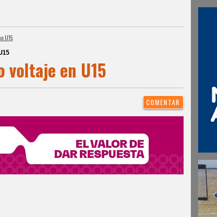
no U15
U15
o voltaje en U15