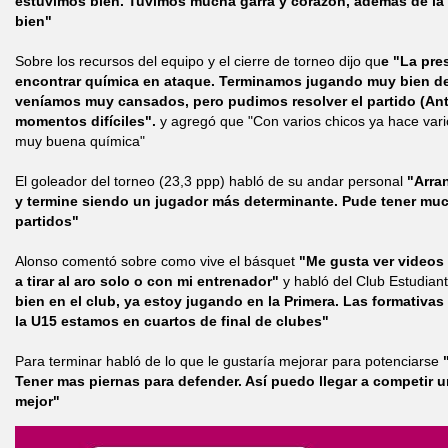
estuvimos bien. Tuvimos mucha garra y corazón, además de l
bien"
Sobre los recursos del equipo y el cierre de torneo dijo qu
e "La pre
encontrar química en ataque. Terminamos jugando muy bien den
veníamos muy cansados, pero pudimos resolver el partido (Ant
momentos difíciles".
y agregó que "Con varios chicos ya hace var
muy buena química"
El goleador del torneo (23,3 ppp) habló de su andar personal
"Arran
y termine siendo un jugador más determinante. Pude tener much
partidos"
Alonso comentó sobre como vive el básquet
"Me gusta ver videos 
a tirar al aro solo o con mi entrenador"
y habló del Club Estudian
bien en el club, ya estoy jugando en la Primera. Las formativa
la U15 estamos en cuartos de final de clubes"
Para terminar habló de lo que le gustaría mejorar para potenciarse
"
Tener mas piernas para defender. Así puedo llegar a competir
mejor"