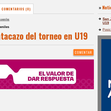
»
Noti
COMENTARIOS (0)
San 
Juveniles
U19
eniles
Posic
atacazo del torneo en U19