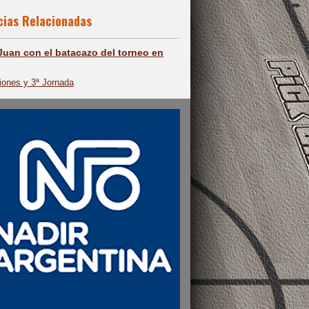
cias Relacionadas
Juan con el batacazo del torneo en
iones y 3ª Jornada